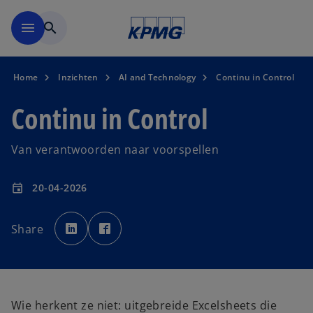
Naar hoofdinhoud gaan
menu
search
Home
Inzichten
AI and Technology
Continu in Control
Continu in Control
Van verantwoorden naar voorspellen
20-04-2026
event
o
o
p
p
Share
e
e
n
n
s
s
i
i
n
n
a
a
n
n
e
e
w
w
Wie herkent ze niet: uitgebreide Excelsheets die
t
t