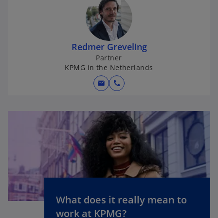
Redmer Greveling
Partner
KPMG in the Netherlands
mail
call
What does it really mean to
o
work at KPMG?
p