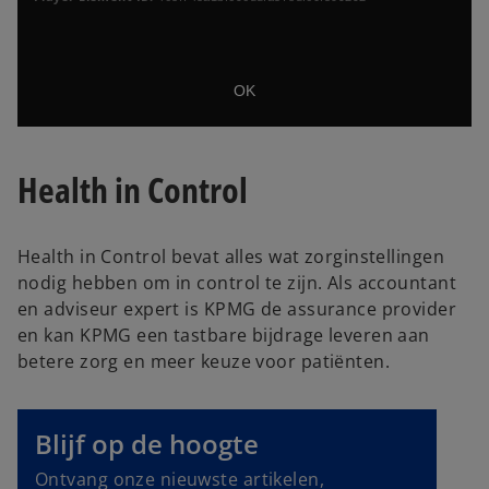
s
a
M
m
o
o
d
d
a
OK
a
l
l
D
w
i
i
Health in Control
a
n
l
d
o
o
w
g
Health in Control bevat alles wat zorginstellingen
.
nodig hebben om in control te zijn. Als accountant
en adviseur expert is KPMG de assurance provider
en kan KPMG een tastbare bijdrage leveren aan
betere zorg en meer keuze voor patiënten.
o
p
e
Blijf op de hoogte
n
Ontvang onze nieuwste artikelen,
s