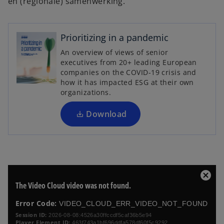
en (regionale) samenwerking.
o
Prioritizing in a pandemic
p
An overview of views of senior
e
executives from 20+ leading European
n
companies on the COVID-19 crisis and
s
how it has impacted ESG at their own
i
organizations.
n
a
Download
n
e
w
t
a
T
C
The Video Cloud video was not found.
b
h
l
i
o
Error Code:
VIDEO_CLOUD_ERR_VIDEO_NOT_FOUND
s
s
i
Session ID:
2026-08-08:4526a30ffccdf5caf36b5e94
e
Player Element ID:
463f743a1bf696ddfa578df60f5c9292