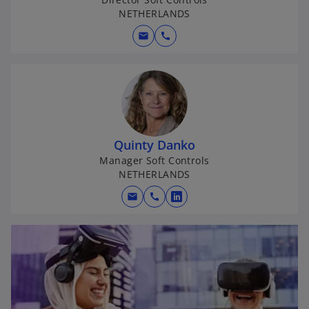
NETHERLANDS
mail
call
Quinty Danko
Manager Soft Controls
NETHERLANDS
mail
call
o
p
e
n
s
i
o
n