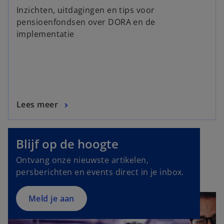
Inzichten, uitdagingen en tips voor
pensioenfondsen over DORA en de
implementatie
Lees meer
o
p
e
Blijf op de hoogte
n
Ontvang onze nieuwste artikelen,
s
persberichten en events direct in je inbox.
i
n
a
Meld je aan
n
e