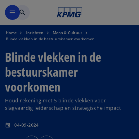
Naar hoofdinhoud gaan
menu
search
Home
Inzichten
Mens & Cultuur
Blinde vlekken in de bestuurskamer voorkomen
Blinde vlekken in de
bestuurskamer
voorkomen
Houd rekening met 5 blinde vlekken voor
slagvaardig leiderschap en strategische impact
04-09-2024
event
o
o