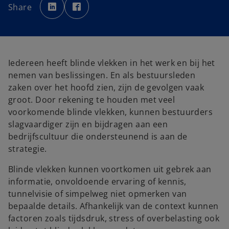
p
p
Share
e
e
n
n
s
s
i
i
n
n
a
a
n
n
e
e
w
w
Iedereen heeft blinde vlekken in het werk en bij het
t
t
a
a
nemen van beslissingen. En als bestuursleden
b
b
zaken over het hoofd zien, zijn de gevolgen vaak
groot. Door rekening te houden met veel
voorkomende blinde vlekken, kunnen bestuurders
slagvaardiger zijn en bijdragen aan een
bedrijfscultuur die ondersteunend is aan de
strategie.
Blinde vlekken kunnen voortkomen uit gebrek aan
informatie, onvoldoende ervaring of kennis,
tunnelvisie of simpelweg niet opmerken van
bepaalde details. Afhankelijk van de context kunnen
factoren zoals tijdsdruk, stress of overbelasting ook