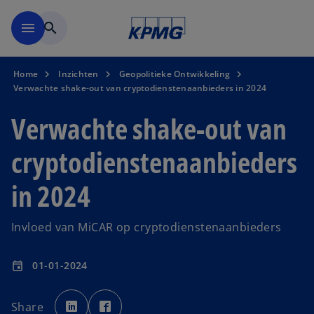
Naar hoofdinhoud gaan
menu
search
Home
Inzichten
Geopolitieke Ontwikkeling
Verwachte shake-out van cryptodienstenaanbieders in 2024
Verwachte shake-out van
cryptodienstenaanbieders
in 2024
Invloed van MiCAR op cryptodienstenaanbieders
01-01-2024
event
o
o
p
p
Share
e
e