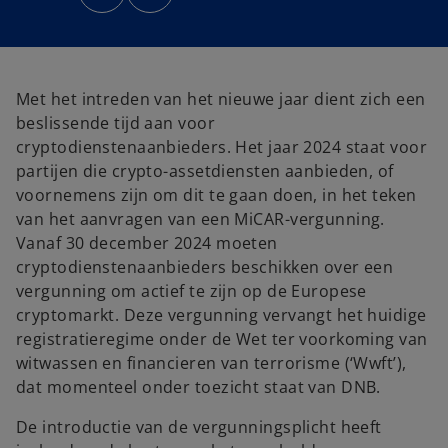
n
n
s
s
i
i
n
n
a
a
n
n
e
e
w
w
Met het intreden van het nieuwe jaar dient zich een
t
t
a
a
beslissende tijd aan voor
b
b
cryptodienstenaanbieders. Het jaar 2024 staat voor
partijen die crypto-assetdiensten aanbieden, of
voornemens zijn om dit te gaan doen, in het teken
van het aanvragen van een MiCAR-vergunning.
Vanaf 30 december 2024 moeten
cryptodienstenaanbieders beschikken over een
vergunning om actief te zijn op de Europese
cryptomarkt. Deze vergunning vervangt het huidige
registratieregime onder de Wet ter voorkoming van
witwassen en financieren van terrorisme (‘Wwft’),
dat momenteel onder toezicht staat van DNB.
De introductie van de vergunningsplicht heeft