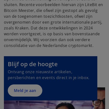
sluiten. Recente voorbeelden hiervan zijn LiteBit en
Bitcoin Meester, die ofwel zijn gestopt als gevolg
van de toegenomen toezichtkosten, ofwel zijn
overgenomen door een grote internationale partij,
zoals Kraken. Dat deze ontwikkelingen in 2024
worden voortgezet, is op basis van bovenstaande
onvermijdelijk. Wij voorzien dan ook verdere
consolidatie van de Nederlandse cryptomarkt.
o
p
e
Blijf op de hoogte
n
Ontvang onze nieuwste artikelen,
s
persberichten en events direct in je inbox.
i
n
a
Meld je aan
n
e
w