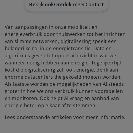
t
t
Bekijk ook
Ontdek meer
Contact
a
a
b
b
Van aanpassingen in onze mobiliteit en
energieverbruik door thuiswerken tot het inrichten
van slimme netwerken, digitalisering speelt een
belangrijke rol in de energietransitie. Data en
algoritmes geven tot op detail inzicht in wat we
wanneer nodig hebben aan energie. Tegelijkertijd
kost die digitalisering zelf ook energie, denk aan
enorme datacenters die gekoeld moeten worden.
Als laatste worden de mogelijkheden van AI steeds
groter in hoe we ons verbruik kunnen voorspellen
en monitoren. Ook helpt AI vraag en aanbod van
energie beter op elkaar af te stemmen.
Lees onderstaande artikelen voor meer informatie.