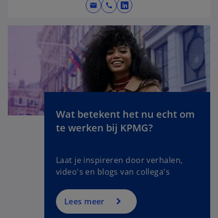
e
mail
call
o
w
p
t
e
a
n
b
s
i
n
a
n
Wat betekent het nu echt om
e
o
te werken bij KPMG?
w
p
t
e
a
n
Laat je inspireren door verhalen,
b
s
video's en blogs van collega's
i
n
a
Lees meer
n