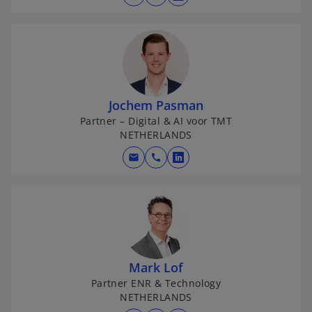
o
p
e
n
s
i
n
Jochem Pasman
a
Partner – Digital & AI voor TMT
NETHERLANDS
n
e
mail
call
o
w
p
t
e
a
n
b
s
i
n
Mark Lof
a
Partner ENR & Technology
NETHERLANDS
n