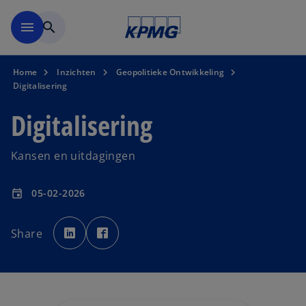
Naar hoofdinhoud gaan
menu
search
Home
Inzichten
Geopolitieke Ontwikkeling
Digitalisering
Digitalisering
Kansen en uitdagingen
05-02-2026
event
o
o
p
p
Share
e
e
n
n
s
s
i
i
n
n
a
a
n
n
e
e
w
w