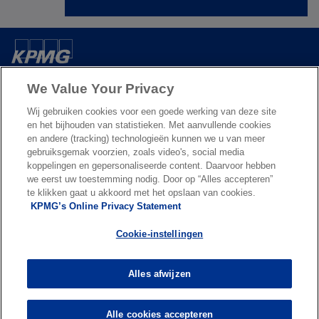
e
w
t
a
Over ons
b
We Value Your Privacy
Wij gebruiken cookies voor een goede werking van deze site
Nieuws & Media
en het bijhouden van statistieken. Met aanvullende cookies
en andere (tracking) technologieën kunnen we u van meer
gebruiksgemak voorzien, zoals video's, social media
Diensten
koppelingen en gepersonaliseerde content. Daarvoor hebben
we eerst uw toestemming nodig. Door op “Alles accepteren”
te klikken gaat u akkoord met het opslaan van cookies.
o
o
KPMG’s Online Privacy Statement
p
p
Legal
Privacy & cookies
Accessibility
e
Terms & conditions
e
FAQ
Cookie-instellingen
n
n
© 2026 KPMG N.V., een naamloze vennootschap en lid van het KPMG-
s
s
netwerk van zelfstandige ondernemingen die verbonden zijn aan
Alles afwijzen
i
i
KPMG International Limited, een Engelse entiteit. Alle rechten
voorbehouden. Meer informatie over de structuur van de
n
n
wereldwijde KPMG‑organisatie vind je
a
a
Alle cookies accepteren