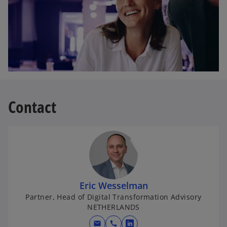
a
b
Contact
Eric Wesselman
Partner, Head of Digital Transformation Advisory
NETHERLANDS
mail
call