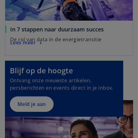
In 7 stappen naar duurzaam succes
De rol van data in de energietransitie
Lees meer
o
p
e
Blijf op de hoogte
n
Ontvang onze nieuwste artikelen,
s
persberichten en events direct in je inbox.
i
n
a
Meld je aan
n
e
w
t