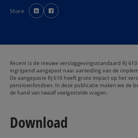
o
o
p
p
Share
e
e
n
n
s
s
i
i
n
n
a
a
n
n
e
e
w
w
t
t
a
a
b
b
Recent is de nieuwe verslaggevingsstandaard RJ 610
ingrijpend aangepast naar aanleiding van de implem
De aangepaste RJ 610 heeft grote impact op het vers
pensioenfondsen. In deze publicatie maken we de bela
de hand van twaalf veelgestelde vragen.
Download