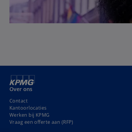
Over ons
Contact
Kantoorlocaties
o
Werken bij KPMG
p
Vraag een offerte aan (RFP)
e