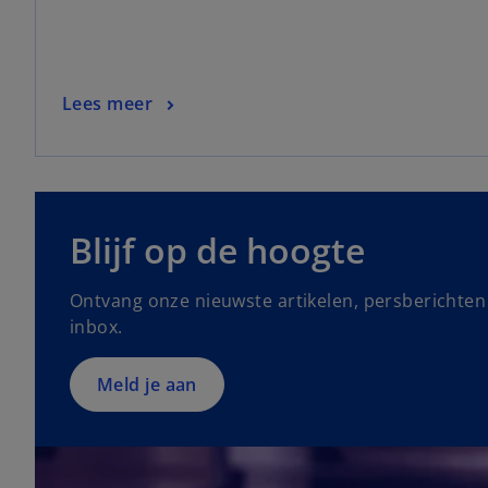
Lees meer
o
p
Blijf op de hoogte
e
n
Ontvang onze nieuwste artikelen, persberichten 
s
inbox.
i
n
a
Meld je aan
n
e
w