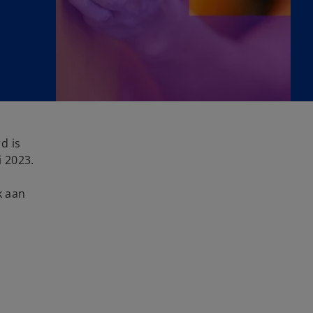
d is
 2023.
k aan