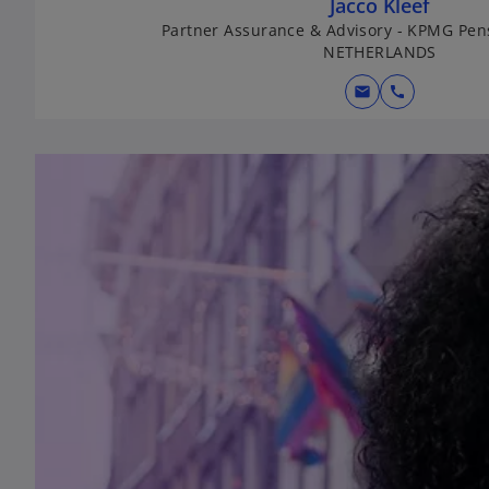
Jacco Kleef
Partner Assurance & Advisory - KPMG Pen
NETHERLANDS
mail
call