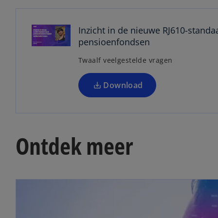
o
p
e
Inzicht in de nieuwe RJ610-standa
n
pensioenfondsen
s
Twaalf veelgestelde vragen
i
n
a
Download
n
e
w
t
Ontdek meer
a
b