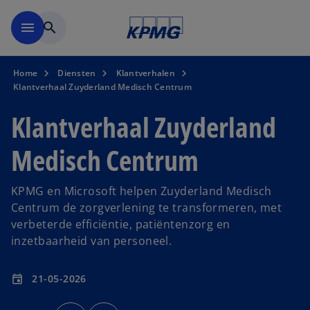
Naar hoofdinhoud gaan
menu
search
Home
Diensten
Klantverhalen
Klantverhaal Zuyderland Medisch Centrum
Klantverhaal Zuyderland
Medisch Centrum
KPMG en Microsoft helpen Zuyderland Medisch
Centrum de zorgverlening te transformeren, met
verbeterde efficiëntie, patiëntenzorg en
inzetbaarheid van personeel.
21-05-2026
event
o
o