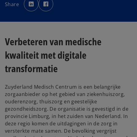
p
p
Share
e
e
n
n
s
s
i
i
n
n
a
a
n
n
e
e
w
w
Verbeteren van medische
t
t
a
a
b
b
kwaliteit met digitale
transformatie
Zuyderland Medisch Centrum is een belangrijke
zorgaanbieder op het gebied van ziekenhuiszorg,
ouderenzorg, thuiszorg en geestelijke
gezondheidszorg. De organisatie is gevestigd in de
provincie Limburg, in het zuiden van Nederland. In
deze regio komen de uitdagingen in de zorg in
versterkte mate samen. De bevolking vergrijst