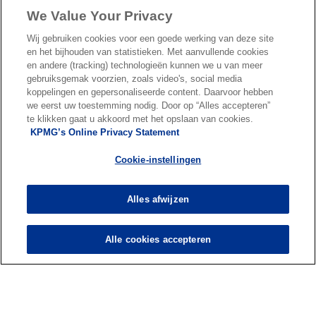
n
We Value Your Privacy
a
Lees meer
Wij gebruiken cookies voor een goede werking van deze site
n
en het bijhouden van statistieken. Met aanvullende cookies
e
en andere (tracking) technologieën kunnen we u van meer
w
gebruiksgemak voorzien, zoals video's, social media
koppelingen en gepersonaliseerde content. Daarvoor hebben
t
we eerst uw toestemming nodig. Door op “Alles accepteren”
a
te klikken gaat u akkoord met het opslaan van cookies.
Over ons
b
KPMG’s Online Privacy Statement
Cookie-instellingen
Nieuws & Media
Alles afwijzen
Diensten
Alle cookies accepteren
o
o
p
p
Legal
Privacy & cookies
Accessibility
e
Terms & conditions
e
FAQ
n
n
© 2026 KPMG N.V., een naamloze vennootschap en lid van het KPMG-