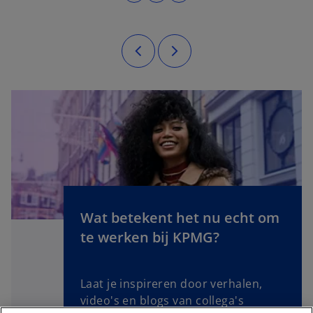
Wat betekent het nu echt om
o
te werken bij KPMG?
p
e
n
Laat je inspireren door verhalen,
s
video's en blogs van collega's
i