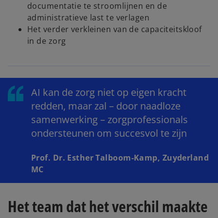
documentatie te stroomlijnen en de
administratieve last te verlagen
Het verder verkleinen van de capaciteitskloof
in de zorg
AI kan de zorg niet op eigen kracht
redden, maar zal – door naadloze
samenwerking – zorgprofessionals
ondersteunen om succesvol te zijn
Prof. Dr. Esther Talboom-Kamp, Zuyderland
MC
Het team dat het verschil maakte