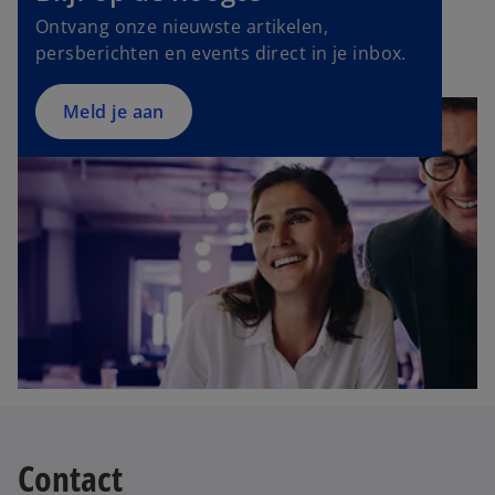
n
Ontvang onze nieuwste artikelen,
s
persberichten en events direct in je inbox.
i
n
a
Meld je aan
n
e
w
t
a
b
Contact