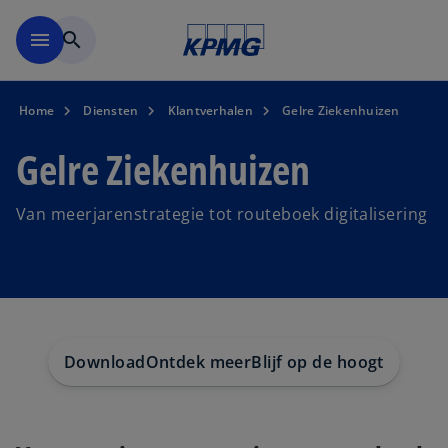
Naar hoofdinhoud gaan
menu
search
Home
Diensten
Klantverhalen
Gelre Ziekenhuizen
Gelre Ziekenhuizen
Van meerjarenstrategie tot routeboek digitalisering
Download
Ontdek meer
Blijf op de hoogte
Contac