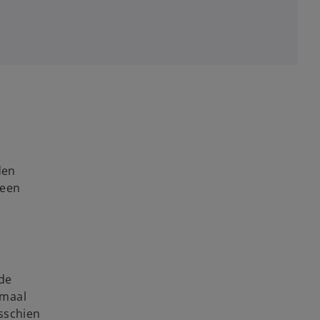
den
 een
fde
nmaal
sschien