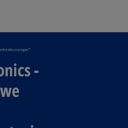
Naar hoofdinhoud gaan
amheidsstrategie?'
nics -
 we