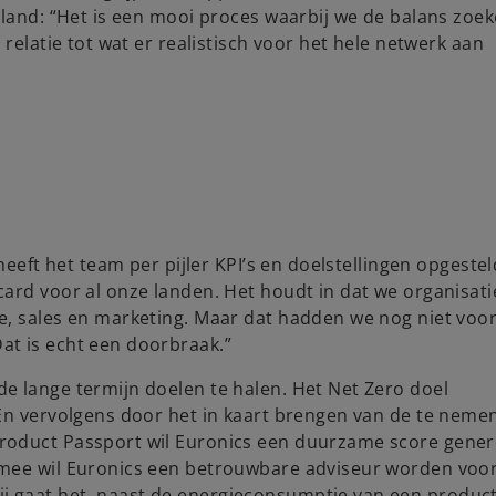
gland: “Het is een mooi proces waarbij we de balans zoe
relatie tot wat er realistisch voor het hele netwerk aan
heeft het team per pijler KPI’s en doelstellingen opgestel
card voor al onze landen. Het houdt in dat we organisat
e, sales en marketing. Maar dat hadden we nog niet voo
at is echt een doorbraak.”
e lange termijn doelen te halen. Het Net Zero doel
 En vervolgens door het in kaart brengen van de te neme
roduct Passport wil Euronics een duurzame score gene
rmee wil Euronics een betrouwbare adviseur worden voo
j gaat het, naast de energieconsumptie van een produc