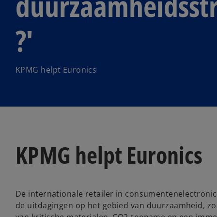
duurzaamheidsstr
?'
KPMG helpt Euronics
KPMG helpt Euronics
De internationale retailer in consumentenelectronic
de uitdagingen op het gebied van duurzaamheid, zoa
van kritische materialen, CO2-toename en een immer