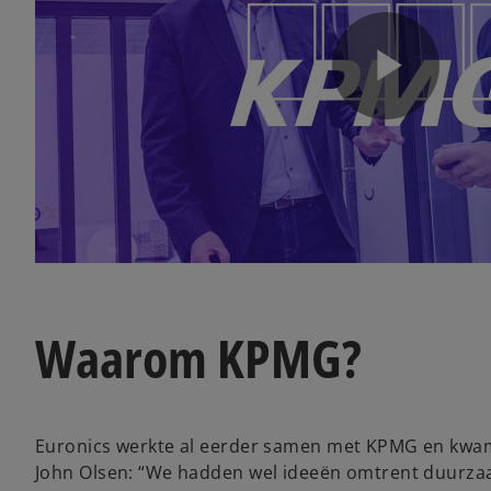
P
l
a
Waarom KPMG?
y
Euronics werkte al eerder samen met KPMG en kwam 
John Olsen: “We hadden wel ideeën omtrent duurzaam