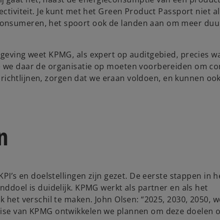
ectiviteit. Je kunt met het Green Product Passport niet a
 consumeren, het spoort ook de landen aan om meer du
lgeving weet KPMG, als expert op auditgebied, precies w
oe we daar de organisatie op moeten voorbereiden om co
le richtlijnen, zorgen dat we eraan voldoen, en kunnen oo
n
KPI’s en doelstellingen zijn gezet. De eerste stappen in h
nddoel is duidelijk. KPMG werkt als partner en als het
k het verschil te maken. John Olsen: “2025, 2030, 2050, w
rtise van KPMG ontwikkelen we plannen om deze doelen o