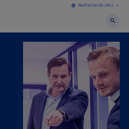
Netherlands (NL)
language
expand_more
search