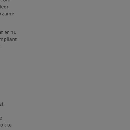
lleen
urzame
at er nu
mpliant
k
et
e
ok te