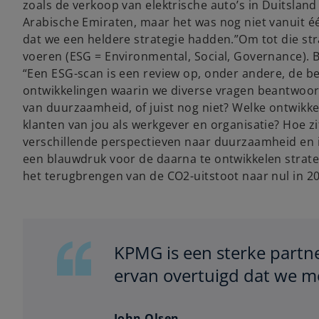
zoals de verkoop van elektrische auto’s in Duitslan
Arabische Emiraten, maar het was nog niet vanuit éé
V
dat we een heldere strategie hadden.”Om tot die st
voeren (ESG = Environmental, Social, Governance). 
“Een ESG-scan is een review op, onder andere, de 
ontwikkelingen waarin we diverse vragen beantwoord
i
van duurzaamheid, of juist nog niet? Welke ontwik
klanten van jou als werkgever en organisatie? Hoe zi
verschillende perspectieven naar duurzaamheid en in
een blauwdruk voor de daarna te ontwikkelen strateg
d
het terugbrengen van de CO2-uitstoot naar nul in 2
e
KPMG is een sterke partn
ervan overtuigd dat we m
o
John Olsen