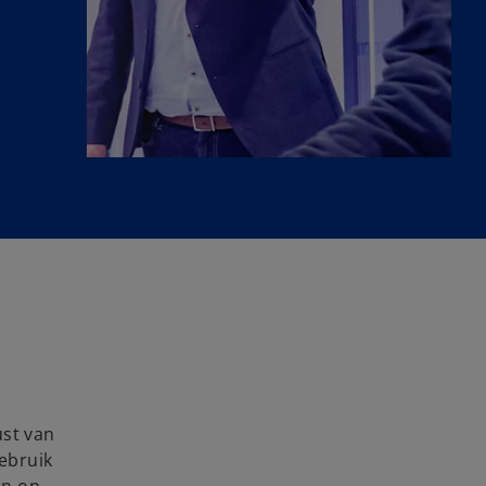
ust van
ebruik
en op