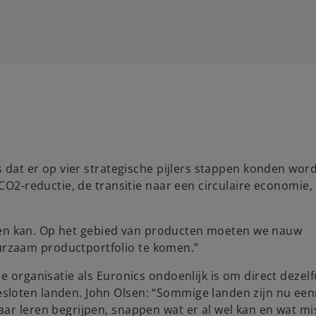
s dat er op vier strategische pijlers stappen konden wor
 CO2-reductie, de transitie naar een circulaire economie,
alleen kan. Op het gebied van producten moeten we nauw
rzaam productportfolio te komen.”
e organisatie als Euronics ondoenlijk is om direct dezel
sloten landen. John Olsen: “Sommige landen zijn nu ee
ar leren begrijpen, snappen wat er al wel kan en wat mi