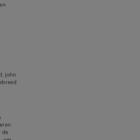
ken
d. John
iebreed
r
n
reren
r de
t, om