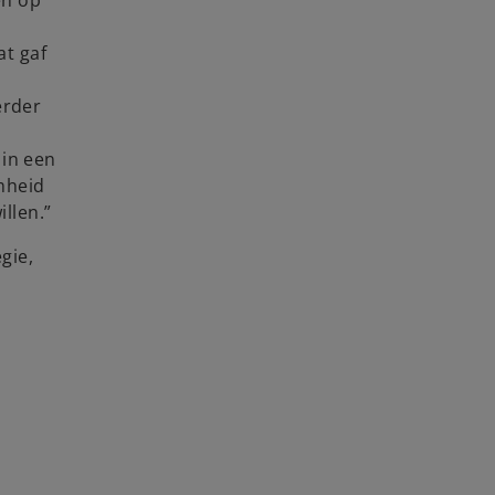
at gaf
erder
 in een
mheid
llen.”
gie,