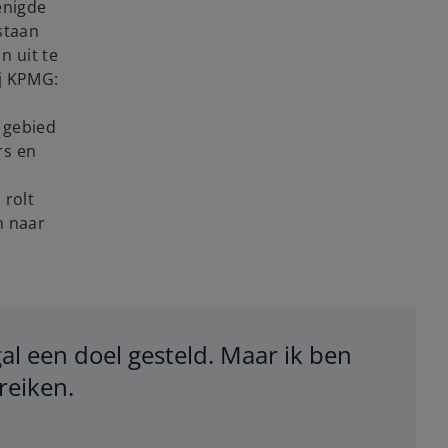
enigde
staan
n uit te
ij KPMG:
 gebied
rs en
 rolt
n naar
l een doel gesteld. Maar ik ben
reiken.