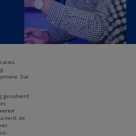
caties.
g.
lgemene. Dat
ig gecodeerd
ies
ewerker
uceerd: de
nen
co-