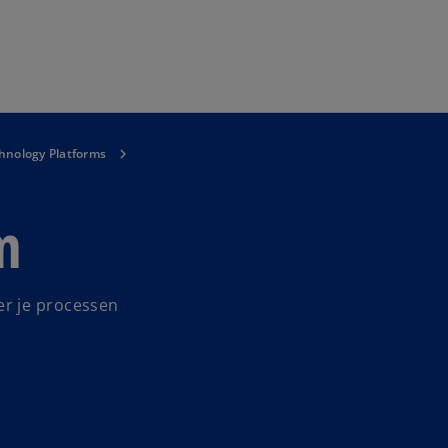
Naar hoofdinhoud gaan
hnology Platforms
m
r je processen