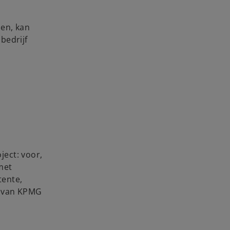
den, kan
bedrijf
ject: voor,
met
tente,
k van KPMG