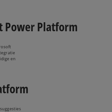
t Power Platform
rosoft
tegratie
idige en
atform
 suggesties