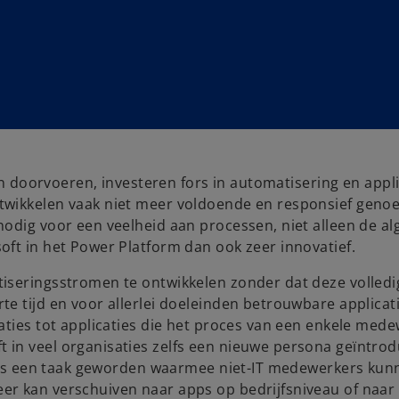
en doorvoeren, investeren fors in automatisering en appli
twikkelen vaak niet meer voldoende en responsief genoe
nodig voor een veelheid aan processen, niet alleen de a
oft in het Power Platform dan ook zeer innovatief.
tiseringsstromen te ontwikkelen zonder dat deze volled
e tijd en voor allerlei doeleinden betrouwbare applicat
aties tot applicaties die het proces van een enkele med
in veel organisaties zelfs een nieuwe persona geïntrod
es is een taak geworden waarmee niet-IT medewerkers kun
r kan verschuiven naar apps op bedrijfsniveau of naar 