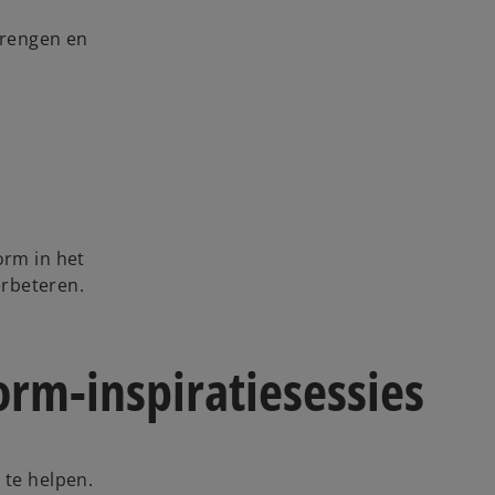
brengen en
orm in het
erbeteren.
rm-inspiratiesessies
 te helpen.