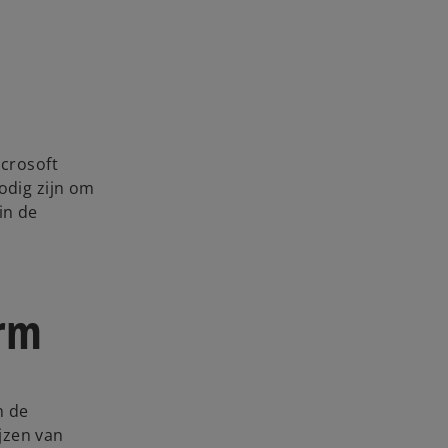
icrosoft
odig zijn om
in de
orm
n de
jzen van