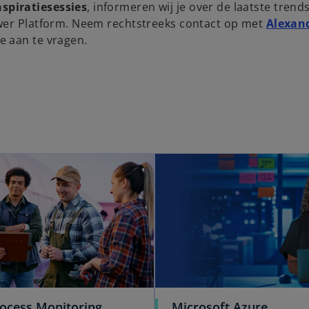
spiratiesessies
, informeren wij je over de laatste trend
ower Platform. Neem rechtstreeks contact op met
Alexan
e aan te vragen.
opens in a new tab
o
ocess Monitoring
Microsoft Azure