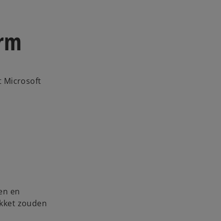
orm
t Microsoft
sen en
akket zouden