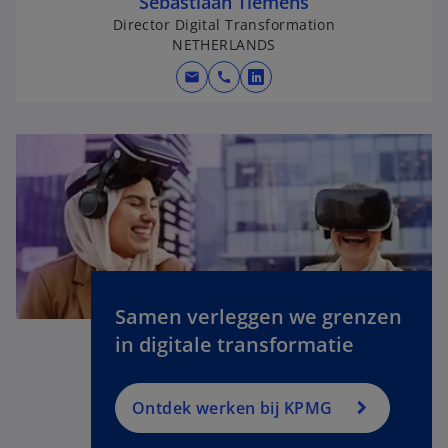
Sebastiaan Tiemens
Director Digital Transformation
NETHERLANDS
mail
call
o
p
e
n
s
i
n
o
a
p
n
e
e
n
Samen verleggen we grenzen
w
s
in digitale transformatie
t
i
a
n
b
a
Ontdek werken bij KPMG
n