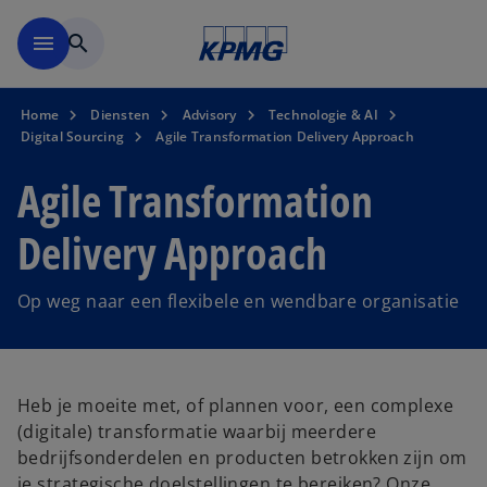
Naar hoofdinhoud gaan
menu
search
Home
Diensten
Advisory
Technologie & AI
Digital Sourcing
Agile Transformation Delivery Approach
Agile Transformation
Delivery Approach
Op weg naar een flexibele en wendbare organisatie
Heb je moeite met, of plannen voor, een complexe
(digitale) transformatie waarbij meerdere
bedrijfsonderdelen en producten betrokken zijn om
je strategische doelstellingen te bereiken? Onze