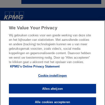
e
w
t
a
Over ons
b
We Value Your Privacy
Wij gebruiken cookies voor een goede werking van deze site
Nieuws & Media
en het bijhouden van statistieken. Met aanvullende cookies
en andere (tracking) technologieën kunnen we u van meer
gebruiksgemak voorzien, zoals video's, social media
Diensten
koppelingen en gepersonaliseerde content. Daarvoor hebben
we eerst uw toestemming nodig. Door op “Alles accepteren”
te klikken gaat u akkoord met het opslaan van cookies.
o
o
KPMG’s Online Privacy Statement
p
p
Legal
Privacy & cookies
Accessibility
e
Terms & conditions
e
FAQ
Cookie-instellingen
n
n
© 2026 KPMG N.V., een naamloze vennootschap en lid van het KPMG-
s
s
netwerk van zelfstandige ondernemingen die verbonden zijn aan
Alles afwijzen
i
i
KPMG International Limited, een Engelse entiteit. Alle rechten
voorbehouden. Meer informatie over de structuur van de
n
n
wereldwijde KPMG‑organisatie vind je
a
a
Alle cookies accepteren
o
op
https://kpmg.com/governance
.