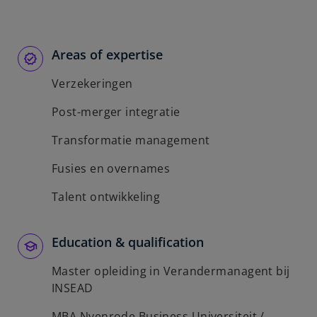
t
a
b
Areas of expertise
Verzekeringen
Post-merger integratie
Transformatie management
Fusies en overnames
Talent ontwikkeling
Education & qualification
Master opleiding in Verandermanagent bij
INSEAD
MBA Nyenrode Business Universiteit /