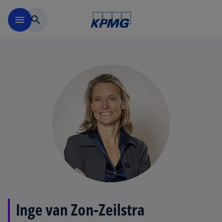
Naar hoofdinhoud gaan
menu
search
Inge van Zon-Zeilstra