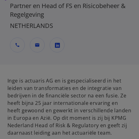
Partner en Head of FS en Risicobeheer &
Regelgeving
NETHERLANDS
call
mail
o
p
e
n
Inge is actuaris AG en is gespecialiseerd in het
s
leiden van transformaties en de integratie van
i
bedrijven in de financiële sector na een fusie. Ze
n
heeft bijna 25 jaar internationale ervaring en
a
heeft gewoond en gewerkt in verschillende landen
n
in Europa en Azië. Op dit moment is zij bij KPMG
e
Nederland Head of Risk & Regulatory en geeft zij
w
daarnaast leiding aan het actuariële team.