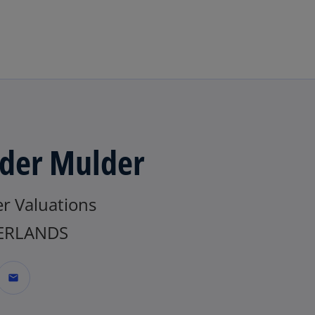
Naar hoofdinhoud gaan
der Mulder
r Valuations
ERLANDS
mail