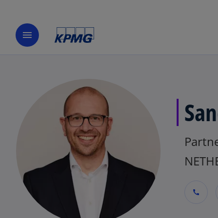
menu
San
Partne
NETH
call