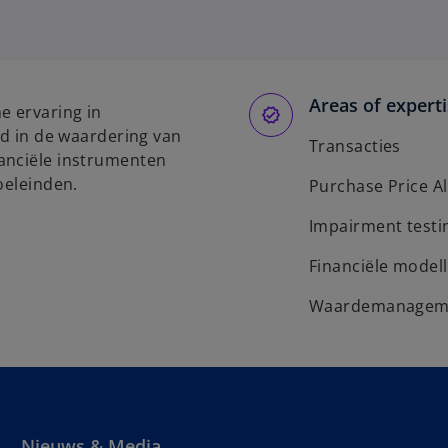
Areas of expert
e ervaring in
rd in de waardering van
Transacties
anciële instrumenten
oeleinden.
Purchase Price Al
Impairment testi
Financiële model
Waardemanagemen
Nieuws & Media