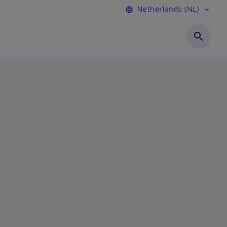
Netherlands (NL)
language
expand_more
search