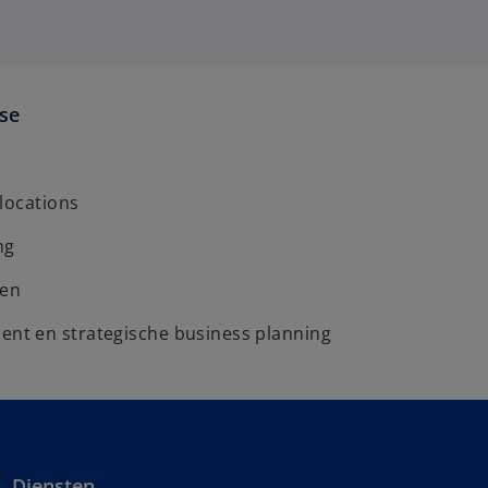
ise
locations
ng
len
t en strategische business planning
Diensten