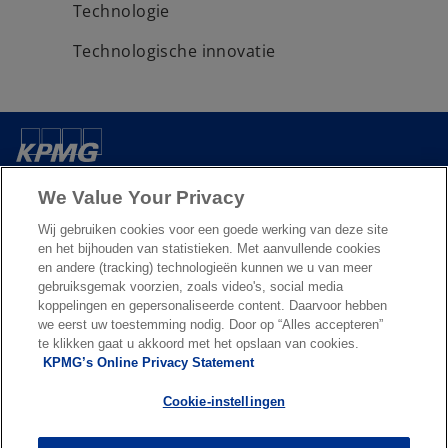
Technologie
Technologische innovatie
Over ons
We Value Your Privacy
Wij gebruiken cookies voor een goede werking van deze site
Nieuws & Media
en het bijhouden van statistieken. Met aanvullende cookies
en andere (tracking) technologieën kunnen we u van meer
gebruiksgemak voorzien, zoals video's, social media
Diensten
koppelingen en gepersonaliseerde content. Daarvoor hebben
we eerst uw toestemming nodig. Door op “Alles accepteren”
te klikken gaat u akkoord met het opslaan van cookies.
o
o
KPMG’s Online Privacy Statement
p
p
Legal
Privacy & cookies
Accessibility
e
Terms & conditions
e
FAQ
Cookie-instellingen
n
n
© 2026 KPMG N.V., een naamloze vennootschap en lid van het KPMG-
s
s