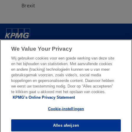
a
Brexit
n
e
w
t
a
Over ons
b
We Value Your Privacy
Wij gebruiken cookies voor een goede werking van deze site
Nieuws & Media
en het bijhouden van statistieken. Met aanvullende cookies
en andere (tracking) technologieën kunnen we u van meer
gebruiksgemak voorzien, zoals video's, social media
Diensten
koppelingen en gepersonaliseerde content. Daarvoor hebben
we eerst uw toestemming nodig. Door op “Alles accepteren”
te klikken gaat u akkoord met het opslaan van cookies.
o
o
KPMG’s Online Privacy Statement
p
p
Legal
Privacy & cookies
Accessibility
e
Terms & conditions
e
FAQ
Cookie-instellingen
n
n
© 2026 KPMG N.V., een naamloze vennootschap en lid van het KPMG-
s
s
netwerk van zelfstandige ondernemingen die verbonden zijn aan
Alles afwijzen
i
i
KPMG International Limited, een Engelse entiteit. Alle rechten