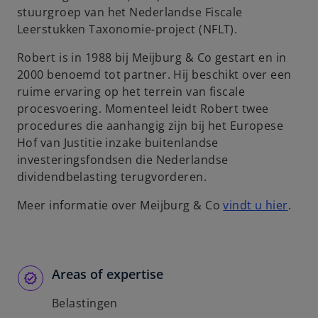
stuurgroep van het Nederlandse Fiscale
Leerstukken Taxonomie-project (NFLT).
Robert is in 1988 bij Meijburg & Co gestart en in
2000 benoemd tot partner. Hij beschikt over een
ruime ervaring op het terrein van fiscale
procesvoering. Momenteel leidt Robert twee
procedures die aanhangig zijn bij het Europese
Hof van Justitie inzake buitenlandse
investeringsfondsen die Nederlandse
dividendbelasting terugvorderen.
o
Meer informatie over Meijburg & Co
vindt u hier
.
p
e
n
s
Areas of expertise
i
Belastingen
n