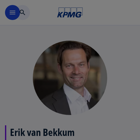
Naar hoofdinhoud gaan
menu
search
Erik van Bekkum