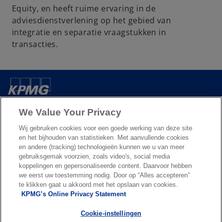
Equity, en heeft ruime ervaring in de
adviesdienstverlening op het gebied van
integratie en separatie vraagstukken in
transacties.
Over ons
We Value Your Privacy
Wij gebruiken cookies voor een goede werking van deze site
Nieuws & Media
en het bijhouden van statistieken. Met aanvullende cookies
en andere (tracking) technologieën kunnen we u van meer
gebruiksgemak voorzien, zoals video's, social media
Diensten
koppelingen en gepersonaliseerde content. Daarvoor hebben
we eerst uw toestemming nodig. Door op “Alles accepteren”
te klikken gaat u akkoord met het opslaan van cookies.
o
o
KPMG’s Online Privacy Statement
p
p
Legal
Privacy & cookies
Accessibility
e
Terms & conditions
e
FAQ
Cookie-instellingen