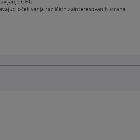
ravljanje GHG
avajući očekivanja različitih zainteresovanih strana