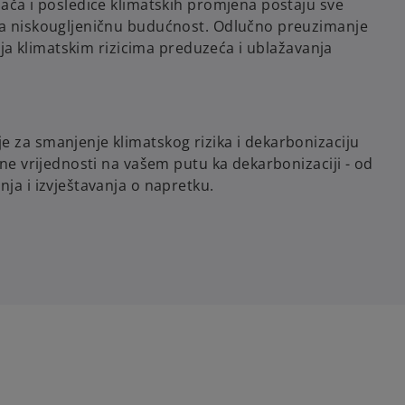
jača i posledice klimatskih promjena postaju sve
 za niskougljeničnu budućnost. Odlučno preuzimanje
anja klimatskim rizicima preduzeća i ublažavanja
e za smanjenje klimatskog rizika i dekarbonizaciju
vne vrijednosti na vašem putu ka dekarbonizaciji - od
nja i izvještavanja o napretku.