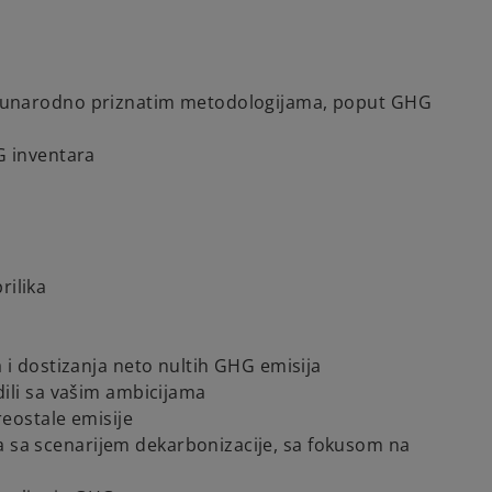
eđunarodno priznatim metodologijama, poput GHG
G inventara
rilika
 i dostizanja neto nultih GHG emisija
dili sa vašim ambicijama
reostale emisije
sa scenarijem dekarbonizacije, sa fokusom na