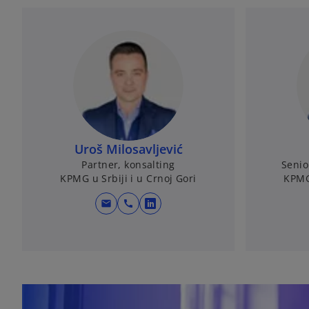
Uroš Milosavljević
Partner, konsalting
Senio
KPMG u Srbiji i u Crnoj Gori
KPMG 
mail
call
o
p
e
n
s
i