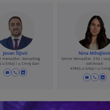
Jovan Šljivić
Nina Mihajlovi
r menadžer, konsalting
Senior Menadžer, ESG i sav
u Srbiji i u Crnoj Gori
održivosti
KPMG u Srbiji i u Crno
mail
call
o
mail
call
o
p
p
e
e
n
n
s
s
i
i