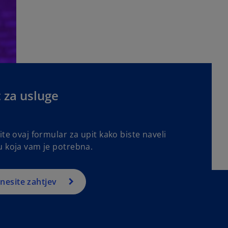
n
a
n
e
w
t
a
 za usluge
b
ite ovaj formular za upit kako biste naveli
u koja vam je potrebna.
nesite zahtjev