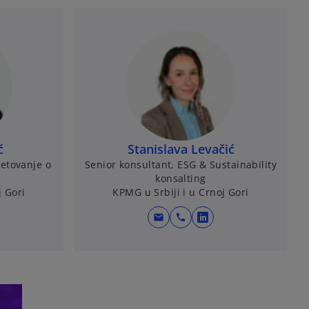
ć
Stanislava Levačić
jetovanje o
Senior konsultant, ESG & Sustainability
konsalting
j Gori
KPMG u Srbiji i u Crnoj Gori
mail
call
o
p
e
n
s
i