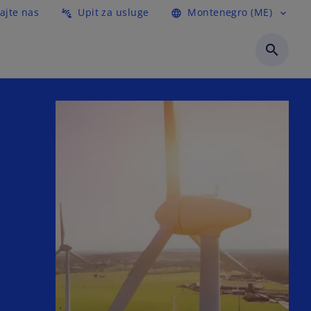
ajte nas
Upit za usluge
Montenegro (ME)
connect_without_contact
language
expand_more
search