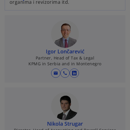
organima i revizorima itd.
Igor Lončarević
Partner, Head of Tax & Legal
KPMG in Serbia and in Montenegro
mail
call
o
p
e
n
s
i
n
Nikola Strugar
a