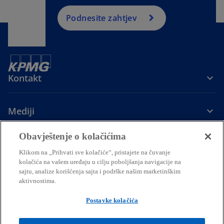
Podnesite zahtjev
Kontakt
Mediji
Obavještenje o kolačićima
Kompanija
Klikom na „Prihvati sve kolačiće“, pristajete na čuvanje
kolačića na vašem uređaju u cilju poboljšanja navigacije na
o
o
o
o
sajtu, analize korišćenja sajta i podrške našim marketinškim
p
p
p
p
aktivnostima.
Pravna pitanja
Privatnost
Pristupačnost
e
e
Pomoć
e
Upravljačka struktura
e
KPMG Internacionalna linija
Prenos podataka trećim stranama
n
n
n
n
Postavke kolačića
s
s
s
s
© 2026 KPMG d.o.o. Podgorica, crnogorsko društvo s ograničenom