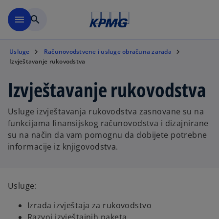
Skip to main content
menu
search
Usluge
Računovodstvene i usluge obračuna zarada
Izvještavanje rukovodstva
Izvještavanje rukovodstva
Usluge izvještavanja rukovodstva zasnovane su na
funkcijama finansijskog računovodstva i dizajnirane
su na način da vam pomognu da dobijete potrebne
informacije iz knjigovodstva.
Usluge:
Izrada izvještaja za rukovodstvo
Razvoj izvještajnih paketa