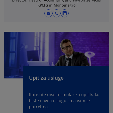
Director, Head of Accounting and Payroll Services
n
KPMG in Montenegro
e
w
mail
call
o
t
p
a
e
b
n
s
i
n
a
n
e
w
Upit za usluge
t
a
Koristite ovaj formular za upit kako
b
biste naveli uslugu koja vam je
potrebna.