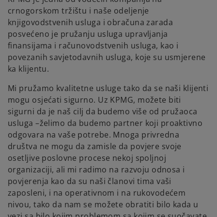
crnogorskom tržištu i naše odeljenje
knjigovodstvenih usluga i obračuna zarada
posvećeno je pružanju usluga upravljanja
finansijama i računovodstvenih usluga, kao i
povezanih savjetodavnih usluga, koje su usmjerene
ka klijentu.
Mi pružamo kvalitetne usluge tako da se naši klijenti
mogu osjećati sigurno. Uz KPMG, možete biti
sigurni da je naš cilj da budemo više od pružaoca
usluga –želimo da budemo partner koji proaktivno
odgovara na vaše potrebe. Mnoga privredna
društva ne mogu da zamisle da povjere svoje
osetljive poslovne procese nekoj spoljnoj
organizaciji, ali mi radimo na razvoju odnosa i
povjerenja kao da su naši članovi tima vaši
zaposleni, i na operativnom i na rukovodećem
nivou, tako da nam se možete obratiti bilo kada u
vezi sa bilo kojim problemom sa kojim se suočavate.