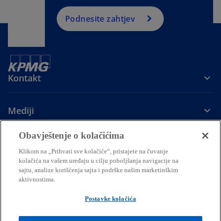
Podnesite zahtjev
Kontakt
Mediji
Obavještenje o kolačićima
Kompanija
Klikom na „Prihvati sve kolačiće“, pristajete na čuvanje
kolačića na vašem uređaju u cilju poboljšanja navigacije na
o
o
o
o
sajtu, analize korišćenja sajta i podrške našim marketinškim
p
p
p
p
aktivnostima.
Pravna pitanja
Privatnost
Pristupačnost
e
e
Pomoć
e
Upravljačka struktura
e
KPMG Internacionalna linija
Prenos podataka trećim stranama
n
n
n
n
Postavke kolačića
s
s
s
s
© 2026 KPMG d.o.o. Podgorica, crnogorsko društvo s ograničenom