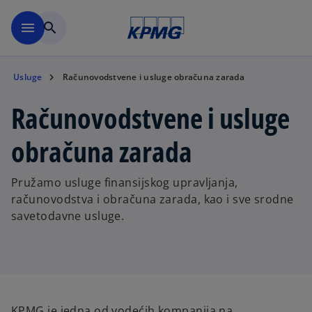
Skip to main content
menu
search
Usluge
Računovodstvene i usluge obračuna zarada
Računovodstvene i usluge
obračuna zarada
Pružamo usluge finansijskog upravljanja,
računovodstva i obračuna zarada, kao i sve srodne
savetodavne usluge.
KPMG je jedna od vodećih kompanija na