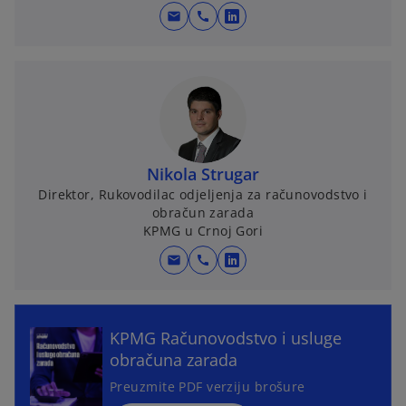
mail
call
o
p
e
n
s
i
n
Nikola Strugar
a
Direktor, Rukovodilac odjeljenja za računovodstvo i
n
obračun zarada
e
KPMG u Crnoj Gori
w
mail
call
t
o
o
a
p
p
b
e
e
n
KPMG Računovodstvo i usluge
n
s
obračuna zarada
s
i
i
Preuzmite PDF verziju brošure
n
n