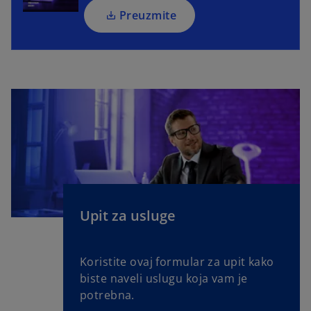
a
a
Preuzmite
n
n
e
e
w
w
t
t
a
a
b
b
Upit za usluge
Koristite ovaj formular za upit kako
biste naveli uslugu koja vam je
potrebna.