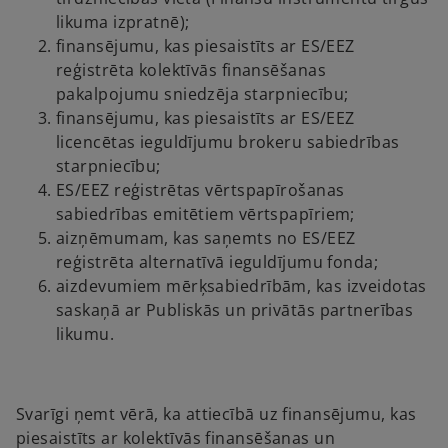
likuma izpratnē);
finansējumu, kas piesaistīts ar ES/EEZ
reģistrēta kolektīvās finansēšanas
pakalpojumu sniedzēja starpniecību;
finansējumu, kas piesaistīts ar ES/EEZ
licencētas ieguldījumu brokeru sabiedrības
starpniecību;
ES/EEZ reģistrētas vērtspapīrošanas
sabiedrības emitētiem vērtspapīriem;
aizņēmumam, kas saņemts no ES/EEZ
reģistrēta alternatīvā ieguldījumu fonda;
aizdevumiem mērķsabiedrībām, kas izveidotas
saskaņā ar Publiskās un privātās partnerības
likumu.
Svarīgi ņemt vērā, ka attiecībā uz finansējumu, kas
piesaistīts ar kolektīvās finansēšanas un