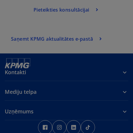
e
Pieteikties konsultācijai
n
s
i
n
a
Saņemt KPMG aktualitātes e-pastā
n
e
w
t
Kontakti
a
b
Mediju telpa
Uzņēmums
o
o
o
o
p
p
p
p