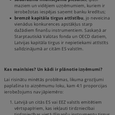
maziem un vidējiem uzņēmumiem, kuriem ir
ierobežotas iespējas saņemt banku kredītus;
bremzē kapitāla tirgus attīstību
, jo neveicina
vienādus konkurences apstākļus starp
dažādiem finanšu instrumentiem. Saskaņā ar
Starptautiskā Valūtas fonda un OECD datiem,
Latvijas kapitāla tirgus ir nepietiekami attīstīts
salīdzinājumā ar citām ES valstīm.
Kas mainīsies? Un kādi ir plānotie izņēmumi?
Lai risinātu minētās problēmas, likuma grozījumi
paplašina to aizņēmumu loku, kam 4:1 proporcijas
ierobežojums nav jāpiemēro:
Latvijā un citās ES vai EEZ valstīs emitētiem
vērtspapīriem, kas iekļauti tirdzniecībai
tirdzniecības vietā (Finanšu instrumentu tirgus