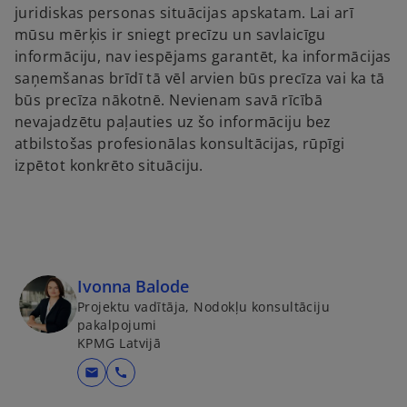
juridiskas personas situācijas apskatam. Lai arī
mūsu mērķis ir sniegt precīzu un savlaicīgu
informāciju, nav iespējams garantēt, ka informācijas
saņemšanas brīdī tā vēl arvien būs precīza vai ka tā
būs precīza nākotnē. Nevienam savā rīcībā
nevajadzētu paļauties uz šo informāciju bez
atbilstošas profesionālas konsultācijas, rūpīgi
izpētot konkrēto situāciju.
Ivonna Balode
Projektu vadītāja, Nodokļu konsultāciju
pakalpojumi
KPMG Latvijā
o
mail
call
p