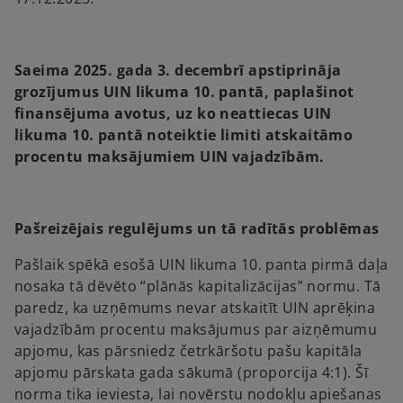
t
t
a
a
b
b
Saeima 2025. gada 3. decembrī apstiprināja
grozījumus UIN likuma 10. pantā, paplašinot
finansējuma avotus, uz ko neattiecas UIN
likuma 10. pantā noteiktie limiti atskaitāmo
procentu maksājumiem UIN vajadzībām.
Pašreizējais regulējums un tā radītās problēmas
Pašlaik spēkā esošā UIN likuma 10. panta pirmā daļa
nosaka tā dēvēto “plānās kapitalizācijas” normu. Tā
paredz, ka uzņēmums nevar atskaitīt UIN aprēķina
vajadzībām procentu maksājumus par aizņēmumu
apjomu, kas pārsniedz četrkāršotu pašu kapitāla
apjomu pārskata gada sākumā (proporcija 4:1). Šī
norma tika ieviesta, lai novērstu nodokļu apiešanas