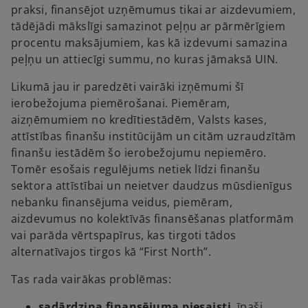
praksi, finansējot uzņēmumus tikai ar aizdevumiem,
tādējādi mākslīgi samazinot peļņu ar pārmērīgiem
procentu maksājumiem, kas kā izdevumi samazina
peļņu un attiecīgi summu, no kuras jāmaksā UIN.
Likumā jau ir paredzēti vairāki izņēmumi šī
ierobežojuma piemērošanai. Piemēram,
aizņēmumiem no kredītiestādēm, Valsts kases,
attīstības finanšu institūcijām un citām uzraudzītām
finanšu iestādēm šo ierobežojumu nepiemēro.
Tomēr esošais regulējums netiek līdzi finanšu
sektora attīstībai un neietver daudzus mūsdienīgus
nebanku finansējuma veidus, piemēram,
aizdevumus no kolektīvās finansēšanas platformām
vai parāda vērtspapīrus, kas tirgoti tādos
alternatīvajos tirgos kā “First North”.
Tas rada vairākas problēmas:
sadārdzina finansējuma piesaisti
, īpaši