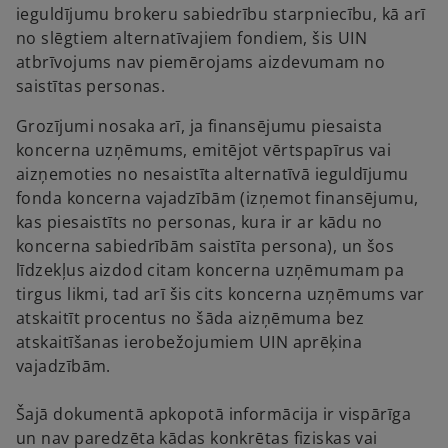
ieguldījumu brokeru sabiedrību starpniecību, kā arī
no slēgtiem alternatīvajiem fondiem, šis UIN
atbrīvojums nav piemērojams aizdevumam no
saistītas personas.
Grozījumi nosaka arī, ja finansējumu piesaista
koncerna uzņēmums, emitējot vērtspapīrus vai
aizņemoties no nesaistīta alternatīvā ieguldījumu
fonda koncerna vajadzībām (izņemot finansējumu,
kas piesaistīts no personas, kura ir ar kādu no
koncerna sabiedrībām saistīta persona), un šos
līdzekļus aizdod citam koncerna uzņēmumam pa
tirgus likmi, tad arī šis cits koncerna uzņēmums var
atskaitīt procentus no šāda aizņēmuma bez
atskaitīšanas ierobežojumiem UIN aprēķina
vajadzībām.
Šajā dokumentā apkopotā informācija ir vispārīga
un nav paredzēta kādas konkrētas fiziskas vai