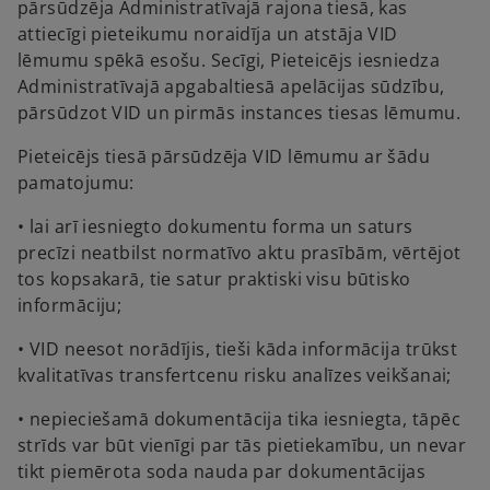
pārsūdzēja Administratīvajā rajona tiesā, kas
attiecīgi pieteikumu noraidīja un atstāja VID
lēmumu spēkā esošu. Secīgi, Pieteicējs iesniedza
Administratīvajā apgabaltiesā apelācijas sūdzību,
pārsūdzot VID un pirmās instances tiesas lēmumu.
Pieteicējs tiesā pārsūdzēja VID lēmumu ar šādu
pamatojumu:
• lai arī iesniegto dokumentu forma un saturs
precīzi neatbilst normatīvo aktu prasībām, vērtējot
tos kopsakarā, tie satur praktiski visu būtisko
informāciju;
• VID neesot norādījis, tieši kāda informācija trūkst
kvalitatīvas transfertcenu risku analīzes veikšanai;
• nepieciešamā dokumentācija tika iesniegta, tāpēc
strīds var būt vienīgi par tās pietiekamību, un nevar
tikt piemērota soda nauda par dokumentācijas