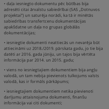
• daļa iesniegto dokumentu pēc būtības bija
adresēti citai ārvalstu sabiedrībai (SAS „Dotnuvos
projektai”) un saturēja norādi, ka tā ir minētās
sabiedrības transfertcenu dokumentācijas
apakšdatne un daļa no grupas globālās
dokumentācijas;
• iesniegtie dokumenti neattiecās un nevarēja būt
attiecināmi uz 2018./2019. pārskata gadu, jo tie bija
datēti ar 2016. gada jūniju, un tajos bija vērtēta
informācija par 2014. un 2015. gadu;
• viens no iesniegtajiem dokumentiem bija angļu
valodā, un tam nebija pievienots tulkojums valsts
valodā, kas ir formāls pārkāpums;
• iesniegtajiem dokumentiem netika pievienoti
darījumu attaisnojuma dokumenti, finanšu
informācija vai citi dokumenti;