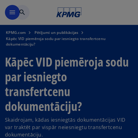
Skip to main content
menu
search
KPMG.com
Pētījumi un publikācijas
Kāpēc VID piemēroja sodu par iesniegto transfertcenu
dokumentāciju?
Kāpēc VID piemēroja sodu
par iesniegto
transfertcenu
dokumentāciju?
Skaidrojam, kādas iesniegtās dokumentācijas VID
var traktēt par vispār neiesniegtu transfertcenu
dokumentāciju.