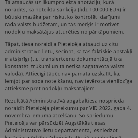
Tā atsaucās uz likumprojekta anotāciju, kurā
norādīts, ka noteiktā sankcija (līdz 100 000 EUR) ir
būtiski mazāka par risku, ko kontrolēti darījumi
rada valsts budžetam, un tās mērķis ir motivēt
nodokļu maksātājus atturēties no pārkāpumiem.
Tāpat, tiesa noraidīja Pieteicēja atsauci uz citu
administratīvo lietu, secinot, ka tās faktiskie apstākļi
ir atšķirīgi (t.i., transfertcenu dokumentācijā tika
konstatēti trūkumi un tā netika sagatavota valsts
valodā). Attiecīgi tāpēc nav pamata uzskatīt, ka,
lemjot par soda noteikšanu, nav ievērota vienlīdzīga
attieksme pret nodokļu maksātājiem.
Rezultātā Administratīvā apgabaltiesa nosprieda
noraidīt Pieteicēja pieteikumu par VID 2022. gada 4.
novembra lēmuma atcelšanu. Šo spriedumu
Pieteicējs var pārsūdzēt Augstākās tiesas
Administratīvo lietu departamentā, iesniedzot
kasācijas sūdzību Administratīvajā apgabaltiesā.