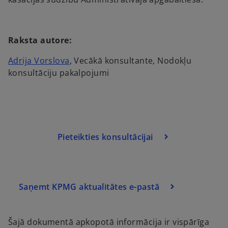
Raksta autore:
Adrija Vorslova
, Vecākā konsultante, Nodokļu
konsultāciju pakalpojumi
o
p
e
Pieteikties konsultācijai
n
s
i
n
a
Saņemt KPMG aktualitātes e-pastā
n
e
Šajā dokumentā apkopotā informācija ir vispārīga
w