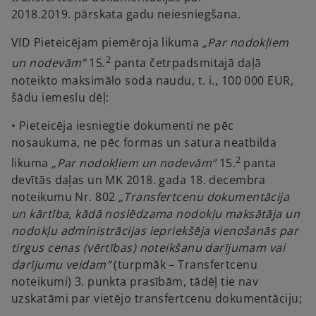
2018.2019. pārskata gadu neiesniegšana.
VID Pieteicējam piemēroja likuma
„Par nodokļiem
2
un nodevām”
15.
panta četrpadsmitajā daļā
noteikto maksimālo soda naudu, t. i., 100 000 EUR,
šādu iemeslu dēļ:
• Pieteicēja iesniegtie dokumenti ne pēc
nosaukuma, ne pēc formas un satura neatbilda
2
likuma
„Par nodokļiem un nodevām”
15.
panta
devītās daļas un MK 2018. gada 18. decembra
noteikumu Nr. 802
„Transfertcenu dokumentācija
un kārtība, kādā noslēdzama nodokļu maksātāja un
nodokļu administrācijas iepriekšēja vienošanās par
tirgus cenas (vērtības) noteikšanu darījumam vai
darījumu veidam”
(turpmāk – Transfertcenu
noteikumi) 3. punkta prasībām, tādēļ tie nav
uzskatāmi par vietējo transfertcenu dokumentāciju;