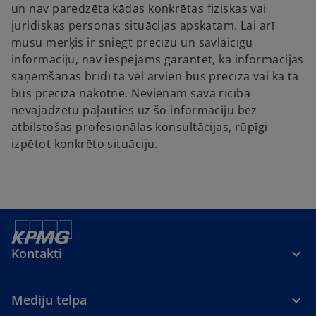
un nav paredzēta kādas konkrētas fiziskas vai
t
juridiskas personas situācijas apskatam. Lai arī
a
mūsu mērķis ir sniegt precīzu un savlaicīgu
b
informāciju, nav iespējams garantēt, ka informācijas
saņemšanas brīdī tā vēl arvien būs precīza vai ka tā
būs precīza nākotnē. Nevienam savā rīcībā
nevajadzētu paļauties uz šo informāciju bez
atbilstošas profesionālas konsultācijas, rūpīgi
izpētot konkrēto situāciju.
Kontakti
Mediju telpa