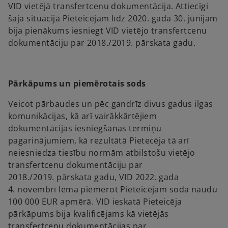
VID vietējā transfertcenu dokumentācija. Attiecīgi
šajā situācijā Pieteicējam līdz 2020. gada 30. jūnijam
bija pienākums iesniegt VID vietējo transfertcenu
dokumentāciju par 2018./2019. pārskata gadu.
Pārkāpums un piemērotais sods
Veicot pārbaudes un pēc gandrīz divus gadus ilgas
komunikācijas, kā arī vairākkārtējiem
dokumentācijas iesniegšanas termiņu
pagarinājumiem, kā rezultātā Pietecēja tā arī
neiesniedza tiesību normām atbilstošu vietējo
transfertcenu dokumentāciju par
2018./2019. pārskata gadu, VID 2022. gada
4. novembrī lēma piemērot Pieteicējam soda naudu
100 000 EUR apmērā. VID ieskatā Pieteicēja
pārkāpums bija kvalificējams kā vietējās
transfertcenu dokumentācijas par