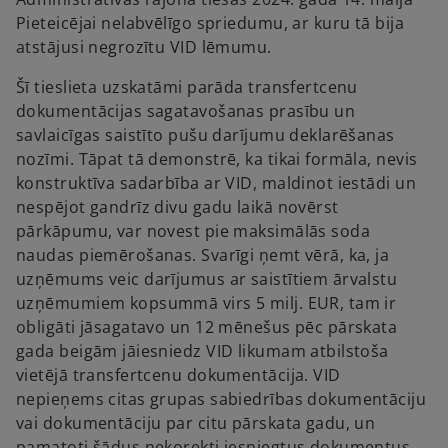
Pieteicējai nelabvēlīgo spriedumu, ar kuru tā bija
atstājusi negrozītu VID lēmumu.
Šī tieslieta uzskatāmi parāda transfertcenu
dokumentācijas sagatavošanas prasību un
savlaicīgas saistīto pušu darījumu deklarēšanas
nozīmi. Tāpat tā demonstrē, ka tikai formāla, nevis
konstruktīva sadarbība ar VID, maldinot iestādi un
nespējot gandrīz divu gadu laikā novērst
pārkāpumu, var novest pie maksimālās soda
naudas piemērošanas. Svarīgi ņemt vērā, ka, ja
uzņēmums veic darījumus ar saistītiem ārvalstu
uzņēmumiem kopsummā virs 5 milj. EUR, tam ir
obligāti jāsagatavo un 12 mēnešus pēc pārskata
gada beigām jāiesniedz VID likumam atbilstoša
vietējā transfertcenu dokumentācija. VID
nepieņems citas grupas sabiedrības dokumentāciju
vai dokumentāciju par citu pārskata gadu, un
pamatoti šādus nekorekti iesniegtus dokumentus