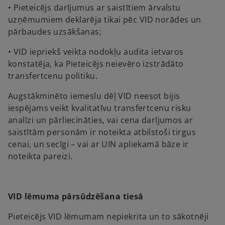
• Pieteicējs darījumus ar saistītiem ārvalstu
uzņēmumiem deklarēja tikai pēc VID norādes un
pārbaudes uzsākšanas;
• VID iepriekš veikta nodokļu audita ietvaros
konstatēja, ka Pieteicējs neievēro izstrādāto
transfertcenu politiku.
Augstākminēto iemeslu dēļ VID neesot bijis
iespējams veikt kvalitatīvu transfertcenu risku
analīzi un pārliecināties, vai cena darījumos ar
saistītām personām ir noteikta atbilstoši tirgus
cenai, un secīgi – vai ar UIN apliekamā bāze ir
noteikta pareizi.
VID lēmuma pārsūdzēšana tiesā
Pieteicējs VID lēmumam nepiekrita un to sākotnēji