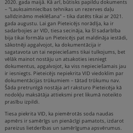
2020. gada maijā. Kā arī, būtisks papildu dokuments
– "Lauksaimniecības tehnikas un rezerves daļu
salīdzināmo meklēšana" – tika datēts tikai ar 2021.
gada augustu. Lai gan Pieteicējs norādīja, ka ir
sadarbojies ar VID, tiesa secināja, ka šī sadarbība
bija tikai formāla un Pieteicējs pat maldināja iestādi,
sākotnēji apgalvojot, ka dokumentācija ir
sagatavota un tai nepieciešams tikai tulkojums, bet
vēlāk mainot nostāju un atsakoties iesniegt
dokumentus, apgalvojot, ka viss nepieciešamais jau
ir iesniegts. Pieteicējs nepiekrita VID viedoklim par
dokumentācijas trūkumiem – tātad trūkumu nav.
Šāda pretrunīgā nostāja arī raksturo Pieteicēja kā
nodokļu maksātāja attieksmi pret likumā noteikto
prasību izpildi.
Tiesa piekrita VID, ka piemērotās soda naudas
apmērs ir samērīgs un pienācīgi pamatots, izdarot
pareizus lietderības un samērīguma apsvērumus.