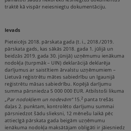
traktē kā vispār neiesniegtu dokumentāciju.
Ievads
Pieteicējs 2018. pārskata gada (t. i., 2018./2019.
pārskata gads, kas sākās 2018. gada 1. jūlijā un
beidzās 2019. gada 30. jūnijā) uzņēmumu ienākuma
nodokļa (turpmāk – UIN) deklarācijā deklarēja
darījumus ar saistītiem ārvalstu uzņēmumiem –
Lietuvā reģistrētu mātes sabiedrību un Igaunijā
reģistrētu māsas sabiedrību. Kopējā darījumu
summa pārsniedza 5 000 000 EUR. Atbilstoši likuma
2
„Par nodokļiem un nodevām”
15.
panta trešās
daļas 2. punktam, kontrolēto darījumu summai
pārsniedzot šādu slieksni, 12 mēnešu laikā pēc
attiecīgā pārskata gada beigām uzņēmumu
ienākuma nodokļa maksātājam obligāti ir jāiesniedz