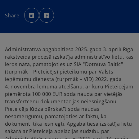
o
o
p
p
Share
e
e
n
n
s
s
i
i
n
n
a
a
n
n
e
e
w
w
Administratīvā apgabaltiesa 2025. gada 3. aprīlī Rīgā
t
t
a
a
rakstveida procesā izskatīja administratīvo lietu, kas
b
b
ierosināta, pamatojoties uz SIA "Dotnuva Baltic"
(turpmāk – Pieteicējs) pieteikumu par Valsts
ieņēmumu dienesta (turpmāk – VID) 2022. gada
4. novembra lēmuma atcelšanu, ar kuru Pieteicējam
piemērota 100 000 EUR soda nauda par vietējās
transfertcenu dokumentācijas neiesniegšanu.
Pieteicējs lūdza pārskatīt soda naudas
nesamērīgumu, pamatojoties ar faktu, ka
dokumenti tika iesniegti. Apgabaltiesa izskatīja lietu
sakarā ar Pieteicēja apelācijas sūdzību par
Administratīvās rajona tiesas 2024. gada 14. maija