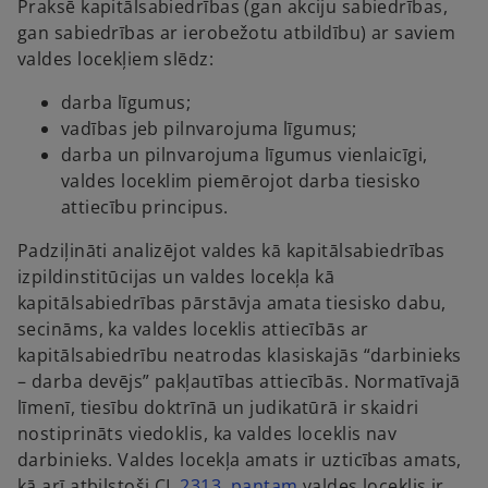
Praksē kapitālsabiedrības (gan akciju sabiedrības,
n
gan sabiedrības ar ierobežotu atbildību) ar saviem
e
valdes locekļiem slēdz:
w
t
darba līgumus;
a
vadības jeb pilnvarojuma līgumus;
b
darba un pilnvarojuma līgumus vienlaicīgi,
valdes loceklim piemērojot darba tiesisko
attiecību principus.
Padziļināti analizējot valdes kā kapitālsabiedrības
izpildinstitūcijas un valdes locekļa kā
kapitālsabiedrības pārstāvja amata tiesisko dabu,
secināms, ka valdes loceklis attiecībās ar
kapitālsabiedrību neatrodas klasiskajās “darbinieks
– darba devējs” pakļautības attiecībās. Normatīvajā
līmenī, tiesību doktrīnā un judikatūrā ir skaidri
nostiprināts viedoklis, ka valdes loceklis nav
darbinieks. Valdes locekļa amats ir uzticības amats,
o
kā arī atbilstoši CL
2313. pantam
valdes loceklis ir