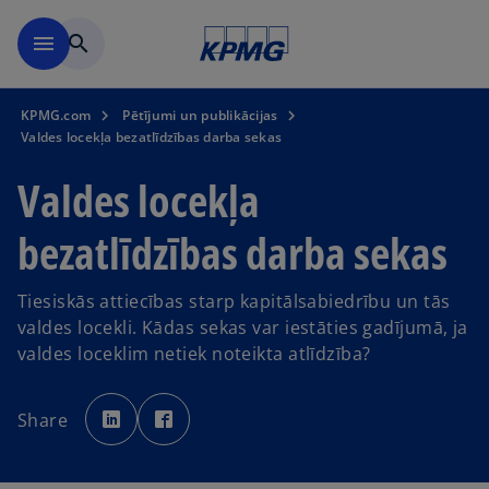
Skip to main content
menu
search
KPMG.com
Pētījumi un publikācijas
Valdes locekļa bezatlīdzības darba sekas
Valdes locekļa
bezatlīdzības darba sekas
Tiesiskās attiecības starp kapitālsabiedrību un tās
valdes locekli. Kādas sekas var iestāties gadījumā, ja
valdes loceklim netiek noteikta atlīdzība?
o
o
p
p
Share
e
e
n
n
s
s
i
i
n
n