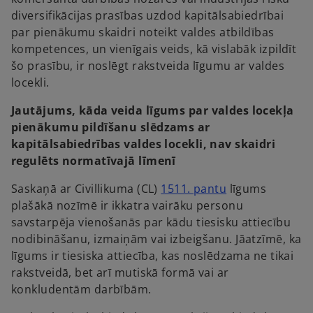
diversifikācijas prasības uzdod kapitālsabiedrībai
par pienākumu skaidri noteikt valdes atbildības
kompetences, un vienīgais veids, kā vislabāk izpildīt
šo prasību, ir noslēgt rakstveida līgumu ar valdes
locekli.
Jautājums, kāda veida līgums par valdes locekļa
pienākumu pildīšanu slēdzams ar
kapitālsabiedrības valdes locekli, nav skaidri
regulēts normatīvajā līmenī
o
Saskaņā ar Civillikuma (CL)
1511. pantu
līgums
p
plašākā nozīmē ir ikkatra vairāku personu
e
savstarpēja vienošanās par kādu tiesisku attiecību
n
nodibināšanu, izmaiņām vai izbeigšanu. Jāatzīmē, ka
s
līgums ir tiesiska attiecība, kas noslēdzama ne tikai
i
rakstveidā, bet arī mutiskā formā vai ar
n
konkludentām darbībām.
a