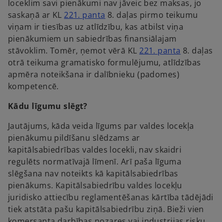
p
loceklim savi pienākumi nav jāveic bez maksas, jo
e
w
o
e
saskaņā ar KL
221. panta
8. daļas pirmo teikumu
w
t
p
n
viņam ir tiesības uz atlīdzību, kas atbilst viņa
t
a
e
s
pienākumiem un sabiedrības finansiālajam
a
b
n
i
o
stāvoklim. Tomēr, ņemot vērā KL
221. panta
8. daļas
b
s
n
p
otrā teikuma gramatisko formulējumu, atlīdzības
i
a
e
apmēra noteikšana ir dalībnieku (padomes)
n
n
n
kompetencē.
a
e
s
Kādu līgumu slēgt?
n
w
i
e
t
n
Jautājums, kāda veida līgums par valdes locekļa
w
a
a
pienākumu pildīšanu slēdzams ar
t
b
n
kapitālsabiedrības valdes locekli, nav skaidri
a
e
regulēts normatīvajā līmenī. Arī paša līguma
b
w
slēgšana nav noteikts kā kapitālsabiedrības
t
pienākums. Kapitālsabiedrību valdes locekļu
a
juridisko attiecību reglamentēšanas kārtība tādējādi
b
tiek atstāta pašu kapitālsabiedrību ziņā. Bieži vien
komersanta darbības nozares vai industrijas risku