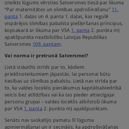
n
izteikts lūgums vērsties Satversmes tiesā par likuma
a
e
“Par maternitātes un slimības apdrošināšanu”
11.
n
w
o
panta
1. daļas un 4. panta 1. daļas, kas regulē
e
t
p
vispārējos slimības pabalsta piešķiršanas principus,
w
a
e
o
kopsakarā ar likuma par VSA
1. panta
2. punkta m)
t
b
n
p
apakšpunkta neatbilstību Latvijas Republikas
a
s
o
e
Satversmes
109. pantam
.
b
i
p
n
Vai norma ir pretrunā Satversmei?
n
e
s
a
n
i
Lietā izskatīts strīds par to, kādiem
n
s
n
priekšnoteikumiem jāpastāv, lai personai būtu
e
i
a
tiesības uz slimības pabalstu. Lietā nav strīda par
w
n
n
to, ka valdes loceklis pienākumus kapitālsabiedrībā
t
a
e
veicis bez atlīdzības vai ka tas pieder attiecīgajai
a
n
w
personu grupai – valdes loceklis atbilstoši likuma
b
e
t
o
par VSA
1. panta
2. punkta m) apakšpunktam.
w
a
p
t
b
Senāts nav saskatījis pamatu šī lūguma
e
a
apmierināšanai un ir secinājis, ka apdrošināšanas
n