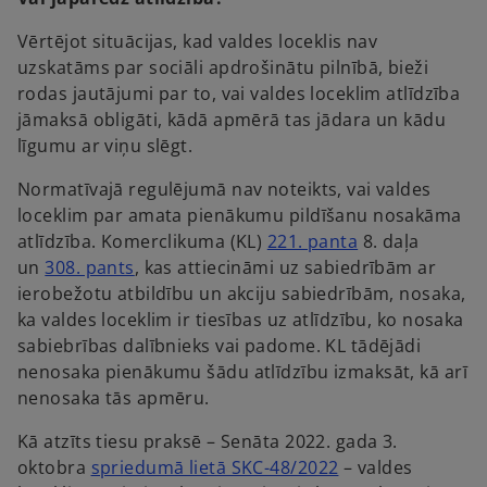
n
e
Vērtējot situācijas, kad valdes loceklis nav
w
uzskatāms par sociāli apdrošinātu pilnībā, bieži
t
rodas jautājumi par to, vai valdes loceklim atlīdzība
a
jāmaksā obligāti, kādā apmērā tas jādara un kādu
b
līgumu ar viņu slēgt.
Normatīvajā regulējumā nav noteikts, vai valdes
loceklim par amata pienākumu pildīšanu nosakāma
o
atlīdzība. Komerclikuma (KL)
221. panta
8. daļa
o
p
un
308. pants
, kas attiecināmi uz sabiedrībām ar
p
e
ierobežotu atbildību un akciju sabiedrībām, nosaka,
e
n
ka valdes loceklim ir tiesības uz atlīdzību, ko nosaka
n
s
sabiebrības dalībnieks vai padome. KL tādējādi
s
i
nenosaka pienākumu šādu atlīdzību izmaksāt, kā arī
i
n
nenosaka tās apmēru.
n
a
Kā atzīts tiesu praksē – Senāta 2022. gada 3.
a
n
o
oktobra
spriedumā lietā SKC-48/2022
– valdes
n
e