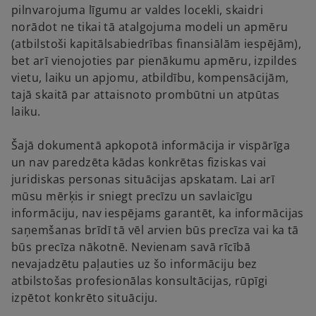
pilnvarojuma līgumu ar valdes locekli, skaidri
norādot ne tikai tā atalgojuma modeli un apmēru
(atbilstoši kapitālsabiedrības finansiālām iespējām),
bet arī vienojoties par pienākumu apmēru, izpildes
vietu, laiku un apjomu, atbildību, kompensācijām,
tajā skaitā par attaisnoto prombūtni un atpūtas
laiku.
Šajā dokumentā apkopotā informācija ir vispārīga
un nav paredzēta kādas konkrētas fiziskas vai
juridiskas personas situācijas apskatam. Lai arī
mūsu mērķis ir sniegt precīzu un savlaicīgu
informāciju, nav iespējams garantēt, ka informācijas
saņemšanas brīdī tā vēl arvien būs precīza vai ka tā
būs precīza nākotnē. Nevienam savā rīcībā
nevajadzētu paļauties uz šo informāciju bez
atbilstošas profesionālas konsultācijas, rūpīgi
izpētot konkrēto situāciju.