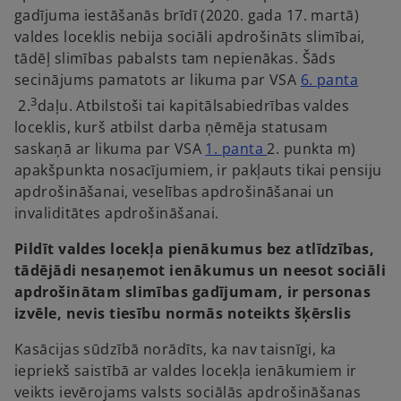
b
gadījuma iestāšanās brīdī (2020. gada 17. martā)
s
valdes loceklis nebija sociāli apdrošināts slimībai,
i
tādēļ slimības pabalsts tam nepienākas. Šāds
n
secinājums pamatots ar likuma par VSA
6. panta
a
o
3
2.
daļu. Atbilstoši tai kapitālsabiedrības valdes
n
p
loceklis, kurš atbilst darba ņēmēja statusam
e
e
o
saskaņā ar likuma par VSA
1. panta
2. punkta m)
w
n
p
apakšpunkta nosacījumiem, ir pakļauts tikai pensiju
t
s
e
apdrošināšanai, veselības apdrošināšanai un
a
i
n
invaliditātes apdrošināšanai.
b
n
s
Pildīt valdes locekļa pienākumus bez atlīdzības,
a
i
tādējādi nesaņemot ienākumus un neesot sociāli
n
n
apdrošinātam slimības gadījumam, ir personas
e
a
izvēle, nevis tiesību normās noteikts šķērslis
w
n
t
e
Kasācijas sūdzībā norādīts, ka nav taisnīgi, ka
a
w
iepriekš saistībā ar valdes locekļa ienākumiem ir
b
t
veikts ievērojams valsts sociālās apdrošināšanas