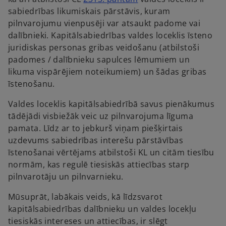
p
sabiedrības likumiskais pārstāvis, kuram
e
pilnvarojumu vienpusēji var atsaukt padome vai
n
dalībnieki. Kapitālsabiedrības valdes loceklis īsteno
s
juridiskas personas gribas veidošanu (atbilstoši
i
padomes / dalībnieku sapulces lēmumiem un
n
likuma vispārējiem noteikumiem) un šādas gribas
a
īstenošanu.
n
Valdes loceklis kapitālsabiedrībā savus pienākumus
e
tādējādi visbiežāk veic uz pilnvarojuma līguma
w
pamata. Līdz ar to jebkurš viņam piešķirtais
t
uzdevums sabiedrības interešu pārstāvības
a
īstenošanai vērtējams atbilstoši KL un citām tiesību
b
normām, kas regulē tiesiskās attiecības starp
pilnvarotāju un pilnvarnieku.
Mūsuprāt, labākais veids, kā līdzsvarot
kapitālsabiedrības dalībnieku un valdes locekļu
tiesiskās intereses un attiecības, ir slēgt