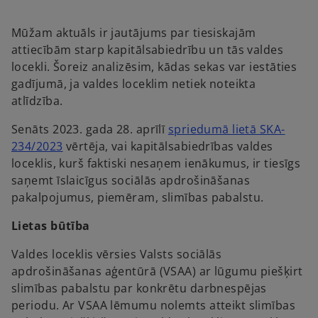
a
a
n
n
e
e
w
w
Mūžam aktuāls ir jautājums par tiesiskajām
t
t
a
a
attiecībām starp kapitālsabiedrību un tās valdes
b
b
locekli. Šoreiz analizēsim, kādas sekas var iestāties
gadījumā, ja valdes loceklim netiek noteikta
atlīdzība.
Senāts 2023. gada 28. aprīlī
spriedumā lietā SKA-
o
234/2023
vērtēja, vai kapitālsabiedrības valdes
p
loceklis, kurš faktiski nesaņem ienākumus, ir tiesīgs
e
saņemt īslaicīgus sociālās apdrošināšanas
n
pakalpojumus, piemēram, slimības pabalstu.
s
Lietas būtība
i
n
Valdes loceklis vērsies Valsts sociālās
a
apdrošināšanas aģentūrā (VSAA) ar lūgumu piešķirt
n
slimības pabalstu par konkrētu darbnespējas
e
periodu. Ar VSAA lēmumu nolemts atteikt slimības
w