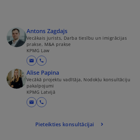
Antons Zagdajs
Vecākais jurists, Darba tiesību un imigrācijas
prakse, M&A prakse
KPMG Law
mail
call
Alise Papina
Vecākā projektu vadītāja, Nodokļu konsultāciju
pakalpojumi
KPMG Latvijā
o
mail
call
p
e
Pieteikties konsultācijai
n
s
i