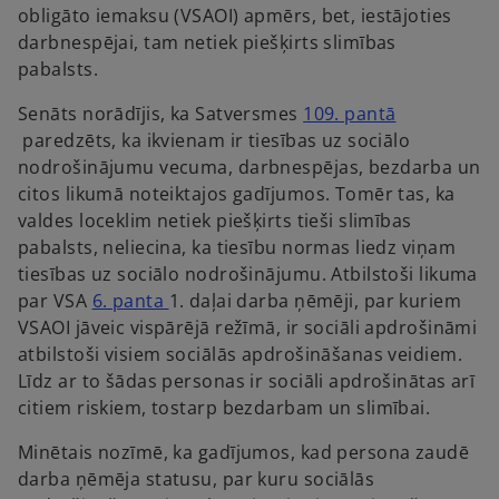
a
obligāto iemaksu (VSAOI) apmērs, bet, iestājoties
b
darbnespējai, tam netiek piešķirts slimības
pabalsts.
Senāts norādījis, ka Satversmes
109. pantā
o
paredzēts, ka ikvienam ir tiesības uz sociālo
p
nodrošinājumu vecuma, darbnespējas, bezdarba un
e
citos likumā noteiktajos gadījumos. Tomēr tas, ka
n
valdes loceklim netiek piešķirts tieši slimības
s
pabalsts, neliecina, ka tiesību normas liedz viņam
i
tiesības uz sociālo nodrošinājumu. Atbilstoši likuma
n
o
par VSA
6. panta
1. daļai darba ņēmēji, par kuriem
a
p
VSAOI jāveic vispārējā režīmā, ir sociāli apdrošināmi
n
e
atbilstoši visiem sociālās apdrošināšanas veidiem.
e
n
Līdz ar to šādas personas ir sociāli apdrošinātas arī
w
s
citiem riskiem, tostarp bezdarbam un slimībai.
t
i
Minētais nozīmē, ka gadījumos, kad persona zaudē
a
n
darba ņēmēja statusu, par kuru sociālās
b
a