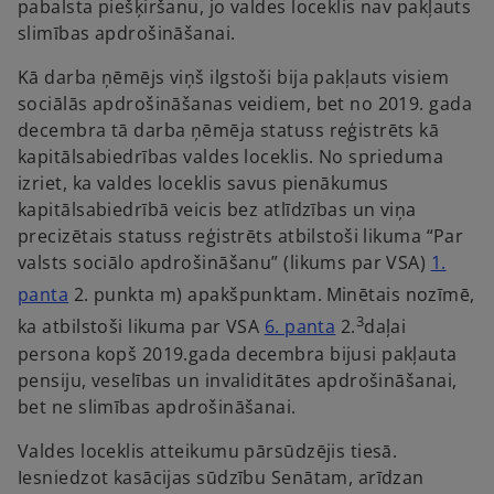
pabalsta piešķiršanu, jo valdes loceklis nav pakļauts
t
slimības apdrošināšanai.
a
b
Kā darba ņēmējs viņš ilgstoši bija pakļauts visiem
sociālās apdrošināšanas veidiem, bet no 2019. gada
decembra tā darba ņēmēja statuss reģistrēts kā
kapitālsabiedrības valdes loceklis. No sprieduma
izriet, ka valdes loceklis savus pienākumus
kapitālsabiedrībā veicis bez atlīdzības un viņa
precizētais statuss reģistrēts atbilstoši likuma “Par
valsts sociālo apdrošināšanu” (likums par VSA)
1.
o
panta
2. punkta m) apakšpunktam.
Minētais nozīmē,
p
o
3
ka atbilstoši likuma par VSA
6. panta
2.
daļai
e
p
persona kopš 2019.gada decembra bijusi pakļauta
n
e
pensiju, veselības un invaliditātes apdrošināšanai,
s
n
bet ne slimības apdrošināšanai.
i
s
n
Valdes loceklis atteikumu pārsūdzējis tiesā.
i
a
Iesniedzot kasācijas sūdzību Senātam, arīdzan
n