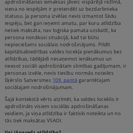
apdrošināšanas iemaksas jāveic vispārējā režīmā,
n
viena no iespējām ir pretendēt uz bezdarbnieka
e
statusu. Ja persona izvēlas nevis izmantot šādu
w
iespēju, bet gan ieņemt amatu, par kuru atlīdzība
t
netiek maksāta, nav loģiska pamata uzskatīt, ka
a
persona nonākusi situācijā, kad tai būtu
b
nepieciešams sociālais nodrošinājums. Pildīt
kapitālsabiedrības valdes locekļa pienākumus bez
atlīdzības, tādējādi nesaņemot ienākumus un
neesot sociāli apdrošinātam slimības gadījumam, ir
personas izvēle, nevis tiesību normās noteikts
o
šķērslis Satversmes
109. pantā
garantētajam
p
sociālajam nodrošinājumam.
e
Šajā kontekstā vērts atzīmēt, ka valdes loceklis ir
n
apdrošināts visiem sociālās apdrošināšanas
s
veidiem, ja viņa atlīdzība ir faktiski noteikta un no
i
tās tiek maksātas VSAOI.
n
a
Vai jāparedz atlīdzība?