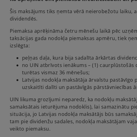
Šis maksājums tiks ņemta vērā neierobežotu laiku,
dividendēs.
Piemaksa aprēķināma četru mēnešu laikā pēc uzņēm
taksācijas gada nodokļa piemaksas apmēru, tiek ņem
izslēgta:
peļņas daļa, kura bija sadalīta ārkārtas dividend
no UIN atbrīvots ienākums – (1) caurplūstošās 
turētas vismaz 36 mēnešus;
Latvijas nodokļa maksātāja ārvalstu pastāvīgo p
uzskaitīti dalīti un pastāvīgās pārstāvniecības
UIN likuma grozījumi neparedz, ka nodokļu maksātājs 
samaksātais ieturējuma nodoklis), lai samazinātu pi
situācija, jo Latvijas nodokļa maksātājs būs samaksā
tam pie dividenžu sadales, nodokļa maksātājam vaja
veikto piemaksu.