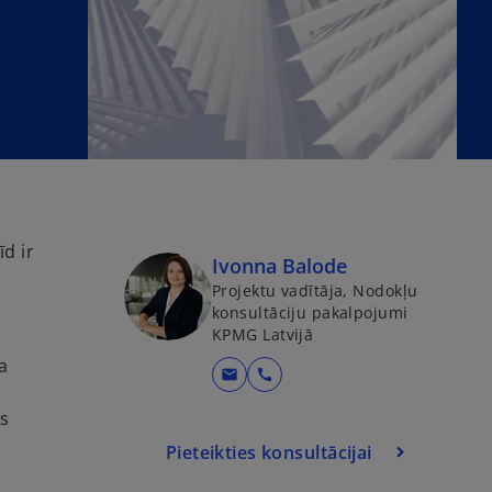
d ir
Ivonna Balode
Projektu vadītāja, Nodokļu
konsultāciju pakalpojumi
KPMG Latvijā
a
o
mail
call
p
os
e
Pieteikties konsultācijai
n
s