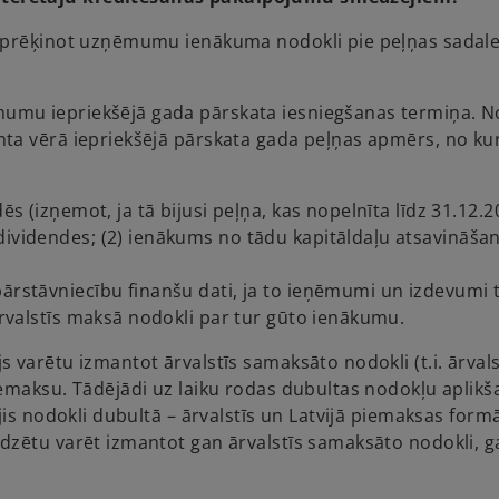
 aprēķinot uzņēmumu ienākuma nodokli pie peļņas sadal
umu iepriekšējā gada pārskata iesniegšanas termiņa. N
ta vērā iepriekšējā pārskata gada peļņas apmērs, no ku
ēs (izņemot, ja tā bijusi peļņa, kas nopelnīta līdz 31.12.2
dividendes; (2) ienākums no tādu kapitāldaļu atsavināšan
ārstāvniecību finanšu dati, ja to ieņēmumi un izdevumi t
 ārvalstīs maksā nodokli par tur gūto ienākumu.
varētu izmantot ārvalstīs samaksāto nodokli (t.i. ārvals
emaksu. Tādējādi uz laiku rodas dubultas nodokļu aplikš
jis nodokli dubultā – ārvalstīs un Latvijā piemaksas form
dzētu varēt izmantot gan ārvalstīs samaksāto nodokli, g