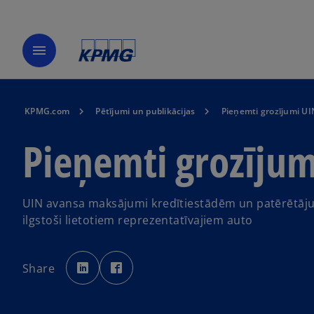
menu
KPMG.com
Pētījumi un publikācijas
Pieņemti grozījumi UI
Pieņemti grozījum
UIN avansa maksājumi kredītiestādēm un patērētāju 
ilgstoši lietotiem reprezentatīvajiem auto
o
o
p
p
Share
e
e
n
n
s
s
i
i
n
n
a
a