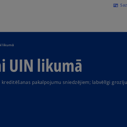
Skip to main content
Saz
contact_mail
N likumā
i UIN likumā
kreditēšanas pakalpojumu sniedzējiem; labvēlīgi grozīj