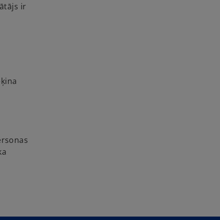
tājs ir
ēķina
personas
ka