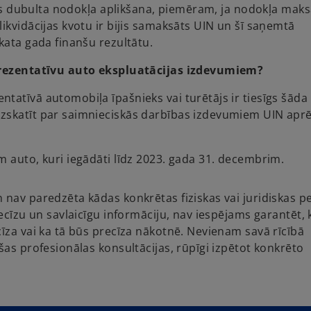
ies dubulta nodokļa aplikšana, piemēram, ja nodokļa maksā
ikvidācijas kvotu ir bijis samaksāts UIN un šī saņemtā
kata gada finanšu rezultātu.
eprezentatīvu auto ekspluatācijas izdevumiem?
tatīvā automobiļa īpašnieks vai turētājs ir tiesīgs šāda
zskatīt par saimnieciskās darbības izdevumiem UIN apr
m auto, kuri iegādāti līdz 2023. gada 31. decembrim.
 nav paredzēta kādas konkrētas fiziskas vai juridiskas 
ecīzu un savlaicīgu informāciju, nav iespējams garantēt, 
īza vai ka tā būs precīza nākotnē. Nevienam savā rīcībā
šas profesionālas konsultācijas, rūpīgi izpētot konkrēto