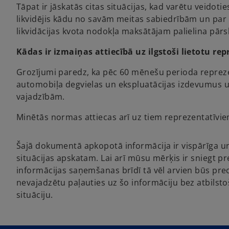
Tāpat ir jāskatās citas situācijas, kad varētu veidot
likvidējis kādu no savām meitas sabiedrībām un par l
likvidācijas kvota nodokļa maksātājam palielina pārs
Kādas ir izmaiņas attiecībā uz ilgstoši lietotu r
Grozījumi paredz, ka pēc 60 mēnešu perioda reprezen
automobiļa degvielas un ekspluatācijas izdevumus u
vajadzībām.
Minētās normas attiecas arī uz tiem reprezentatīvie
Šajā dokumentā apkopotā informācija ir vispārīga un
situācijas apskatam. Lai arī mūsu mērķis ir sniegt pr
informācijas saņemšanas brīdī tā vēl arvien būs prec
nevajadzētu paļauties uz šo informāciju bez atbilsto
situāciju.