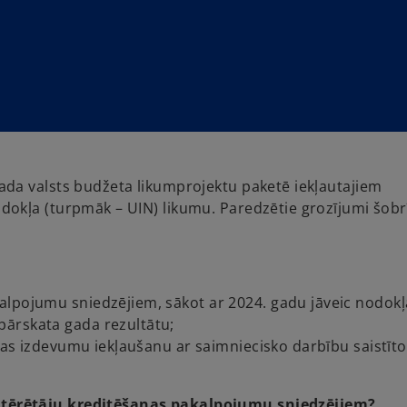
da valsts budžeta likumprojektu paketē iekļautajiem
okļa (turpmāk – UIN) likumu. Paredzētie grozījumi šobrī
alpojumu sniedzējiem, sākot ar 2024. gadu jāveic nodokļ
ārskata gada rezultātu;
ijas izdevumu iekļaušanu ar saimniecisko darbību saistīt
tērētāju kreditēšanas pakalpojumu sniedzējiem?