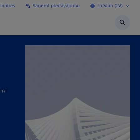
ināties
Saņemt piedāvājumu
Latvian (LV)
connect_without_contact
language
expand_more
search
umi