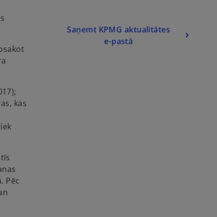
i
n
es
a
Saņemt KPMG aktualitātes
n
e-pastā
osakot
e
ra
w
t
a
017);
b
as, kas
iek
tīs
anas
ā. Pēc
an