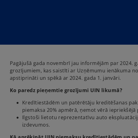
n
n
e
e
w
w
t
t
a
a
b
b
Pagājušā gada novembrī jau informējām par 2024. ga
grozījumiem, kas saistīti ar Uzņēmumu ienākuma nod
apstiprināti un spēkā ar 2024. gada 1. janvāri.
Ko paredz pieņemtie grozījumi UIN likumā?
Kredītiestādēm un patērētāju kreditēšanas pak
piemaksa 20% apmērā, ņemot vērā iepriekšējā p
Ilgstoši lietotu reprezentatīvu auto ekspluatāc
izdevumos.
Kā aprēķināt UIN piemaksu kredītiestādēm un pa