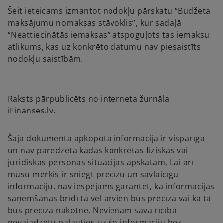
Šeit ieteicams izmantot nodokļu pārskatu “Budžeta
maksājumu nomaksas stāvoklis”, kur sadaļā
“Neattiecinātās iemaksas” atspoguļots tas iemaksu
atlikums, kas uz konkrēto datumu nav piesaistīts
nodokļu saistībām.
Raksts pārpublicēts no interneta žurnāla
iFinanses.lv.
Šajā dokumentā apkopotā informācija ir vispārīga
un nav paredzēta kādas konkrētas fiziskas vai
juridiskas personas situācijas apskatam. Lai arī
mūsu mērķis ir sniegt precīzu un savlaicīgu
informāciju, nav iespējams garantēt, ka informācijas
saņemšanas brīdī tā vēl arvien būs precīza vai ka tā
būs precīza nākotnē. Nevienam savā rīcībā
nevajadzētu paļauties uz šo informāciju bez