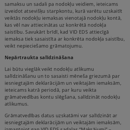
a
samaksu un sadali pa nodokļu veidiem, ieteicams
b
izveidot atsevišķu starpkontu, kurā varētu uzskaitīt
veiktās nodokļu iemaksas vienotajā nodokļu kontā,
kas vēl nav attiecinātas uz konkrētā nodokļa
saistību. Savukārt brīdī, kad VID EDS attiecīgā
iemaksa tiek sasaistīta ar konkrēta nodokļa saistību,
veikt nepieciešamo grāmatojumu.
Nepārtraukta salīdzināšana
Lai būtu vieglāk veikt nodokļu atlikumu
salīdzināšanu un to sasaisti mēneša griezumā par
iesniegtajām deklarācijām un veiktajām iemaksām,
ieteicams katrā periodā, par kuru veikta
grāmatvedības kontu slēgšana, salīdzināt nodokļu
atlikumus.
Grāmatvedības datus uzskatāmi var salīdzināt ar
iesniegtajām deklarācijām un veiktajām iemaksām,
izmantojot gan VID EDS sadaļas “Maksājumi” –