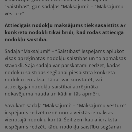
“Saistības”, gan sadaļas “Maksājumi” – “Maksājumu
vēsture”.
Attiecīgais nodokļu maksājums tiek sasaistīts ar
konkrēto nodokli tikai brīdī, kad rodas attiecīgā
nodokļu saistība.
Sadaļā “Maksājumi” – “Saistības” iespējams aplūkot
visas aprēķinātās nodokļu saistības un to apmaksas
stāvokli. Šajā sadaļā var pārskatāmi redzēt, kādas
nodokļu saistības segšanai piesaistīta konkrētā
nodokļu iemaksa. Tāpat var konstatēt, vai
attiecīgajai nodokļu saistībai aprēķināta
nokavējuma nauda un kādi ir tās apmēri.
Savukārt sadaļā “Maksājumi” – “Maksājumu vēsture”
iespējams redzēt uzņēmuma veiktās iemaksas
vienotajā nodokļu kontā. Šeit zem katra ieraksta
iespējams redzēt, kādu nodokļu saistību segšanai