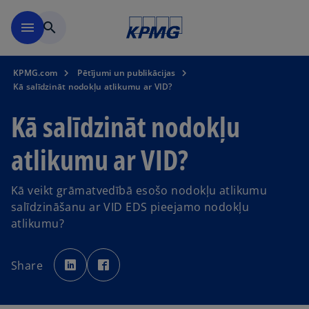
Skip to main content
menu
search
KPMG.com
Pētījumi un publikācijas
Kā salīdzināt nodokļu atlikumu ar VID?
Kā salīdzināt nodokļu
atlikumu ar VID?
Kā veikt grāmatvedībā esošo nodokļu atlikumu
salīdzināšanu ar VID EDS pieejamo nodokļu
atlikumu?
o
o
p
p
Share
e
e
n
n
s
s
i
i
n
n