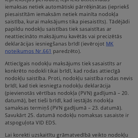
n
iemaksas netiek automātiski pārrēķinātas (iepriekš
e
piesaistītām iemaksām netiek mainīta nodokļa
w
saistība, kurai maksājums tika piesaistīts). Tādējādi
t
papildu nodokļu saistības tiek sasaistītas ar
a
neattiecināto maksājumu kavētās vai precizētās
b
deklarācijas iesniegšanas brīdī (ievērojot
MK
o
noteikumos Nr.661
paredzēto).
p
Attiecīgais nodokļu maksājums tiek sasaistīts ar
e
konkrēto nodokli tikai brīdī, kad rodas attiecīgā
n
nodokļu saistība. Proti, nodokļu saistība rodas nevis
s
brīdī, kad tiek iesniegta nodokļu deklarācija
i
(pievienotās vērtības nodokļa (PVN) gadījumā – 20.
n
datumā), bet tieši brīdī, kad iestājās nodokļa
a
samaksas termiņš (PVN gadījumā – 23. datumā).
n
Savukārt 25. datumā nodokļu nomaksas sasaiste ir
e
atspoguļota VID EDS.
w
t
Lai korekti uzskaitītu grāmatvedībā veikto nodokļu