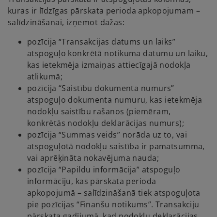
kuras ir līdzīgas pārskata perioda apkopojumam –
salīdzināšanai, izņemot dažas:
pozīcija “Transakcijas datums un laiks”
atspoguļo konkrētā notikuma datumu un laiku,
kas ietekmēja izmaiņas attiecīgajā nodokļa
atlikumā;
pozīcija “Saistību dokumenta numurs”
atspoguļo dokumenta numuru, kas ietekmēja
nodokļu saistību rašanos (piemēram,
konkrētās nodokļu deklarācijas numurs);
pozīcija “Summas veids” norāda uz to, vai
atspoguļotā nodokļu saistība ir pamatsumma,
vai aprēķināta nokavējuma nauda;
pozīcija “Papildu informācija” atspoguļo
informāciju, kas pārskata perioda
apkopojumā – salīdzināšanā tiek atspoguļota
pie pozīcijas “Finanšu notikums”. Transakciju
pārskata gadījumā, kad nodokļu deklarācijas