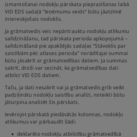
izmantošanai nodokļu pārskata pieprasīšanas laikā
VID EDS sadaļā “Ieņēmumu veids” būtu jāatzīmē
interesējošais nodoklis.
Ja grāmatvedis veic nepārtrauktu nodokļu atlikumu
salīdzināšanu, tad pārskata perioda apkopojumā –
salīdzināšanā pie apakšējās sadaļas “Stāvoklis par
saistībām pēc atlases perioda” norādītajai summai
būtu jāsakrīt ar grāmatvedības datiem. Ja summas
sakrīt, droši var secināt, ka grāmatvedības dati
atbilst VID EDS datiem.
Taču, ja dati nesakrīt vai ja grāmatvedis grib veikt
padziļinātu nodokļu saistību analīzi, noteikti būtu
jāturpina analizēt šis pārskats.
Ievērojot pārskatā piedāvātās kolonnas, nodokļu
atlikumus var pārbaudīt šādi:
deklarēto nodokļu atbilstību grāmatvedībā