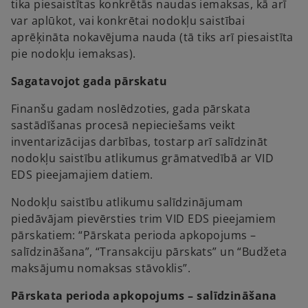
tika piesaistītas konkrētās naudas iemaksas, kā arī
var aplūkot, vai konkrētai nodokļu saistībai
aprēķināta nokavējuma nauda (tā tiks arī piesaistīta
pie nodokļu iemaksas).
Sagatavojot gada pārskatu
Finanšu gadam noslēdzoties, gada pārskata
sastādīšanas procesā nepieciešams veikt
inventarizācijas darbības, tostarp arī salīdzināt
nodokļu saistību atlikumus grāmatvedībā ar VID
EDS pieejamajiem datiem.
Nodokļu saistību atlikumu salīdzinājumam
piedāvājam pievērsties trim VID EDS pieejamiem
pārskatiem: “Pārskata perioda apkopojums –
salīdzināšana”, “Transakciju pārskats” un “Budžeta
maksājumu nomaksas stāvoklis”.
Pārskata perioda apkopojums – salīdzināšana