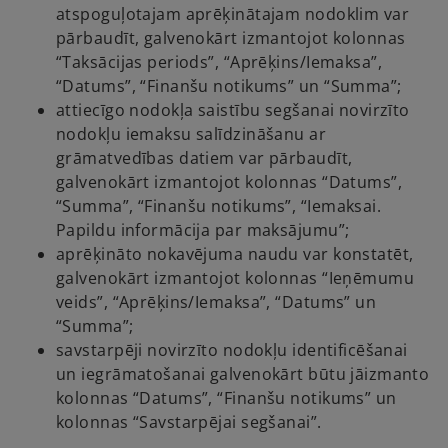
atspoguļotajam aprēķinātajam nodoklim var
pārbaudīt, galvenokārt izmantojot kolonnas
“Taksācijas periods”, “Aprēķins/Iemaksa”,
“Datums”, “Finanšu notikums” un “Summa”;
attiecīgo nodokļa saistību segšanai novirzīto
nodokļu iemaksu salīdzināšanu ar
grāmatvedības datiem var pārbaudīt,
galvenokārt izmantojot kolonnas “Datums”,
“Summa”, “Finanšu notikums”, “Iemaksai.
Papildu informācija par maksājumu”;
aprēķināto nokavējuma naudu var konstatēt,
galvenokārt izmantojot kolonnas “Ieņēmumu
veids”, “Aprēķins/Iemaksa”, “Datums” un
“Summa”;
savstarpēji novirzīto nodokļu identificēšanai
un iegrāmatošanai galvenokārt būtu jāizmanto
kolonnas “Datums”, “Finanšu notikums” un
kolonnas “Savstarpējai segšanai”.