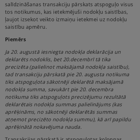
salīdzināšanas transakciju pārskats atspoguļo visus
tos notikumus, kas ietekmējuši nodokļu saistības,
ļaujot izsekot veikto izmaiņu ietekmei uz nodokļu
saistību apmēru.
Piemērs
Ja 20. augustā iesniegta nodokļa deklarācija un
deklarēts nodoklis, bet 20.decembrī tā tika
precizēta (palielinot maksājamā nodokļa saistību),
tad transakciju pārskatā pie 20. augusta notikuma
tiks atspoguļota sākotnēji deklarētā maksājamā
nodokļa summa, savukārt pie 20. decembra
notikuma tiks atspoguļots precizējumu rezultātā
deklarētais nodokļa summas palielinājums (kas
aprēķināms, no sākotnēji deklarētās summas
atņemot precizēto nodokļa summu), kā arī papildu
aprēķinātā nokavējuma nauda.
Transakcijas pārskatā ir atspoguļotas kolonnas,