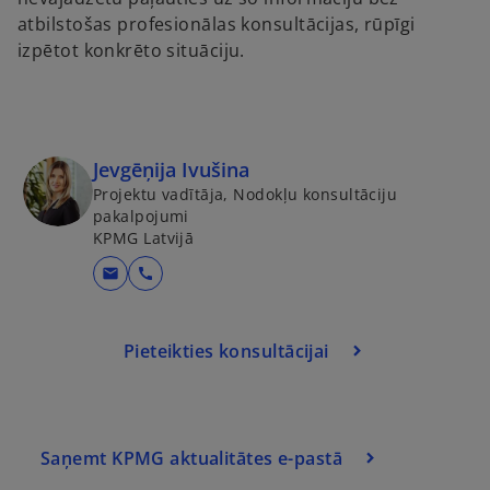
atbilstošas profesionālas konsultācijas, rūpīgi
izpētot konkrēto situāciju.
Jevgēņija Ivušina
Projektu vadītāja, Nodokļu konsultāciju
pakalpojumi
KPMG Latvijā
o
mail
call
p
e
Pieteikties konsultācijai
n
s
i
n
a
Saņemt KPMG aktualitātes e-pastā
n