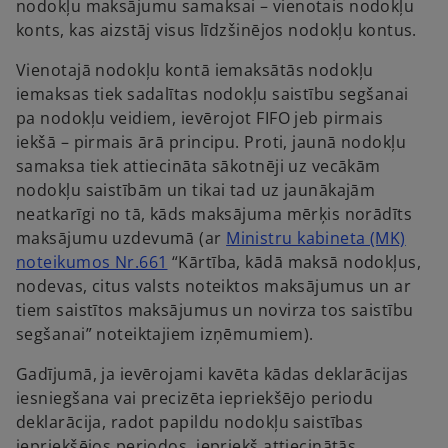
nodokļu maksājumu samaksai – vienotais nodokļu
konts, kas aizstāj visus līdzšinējos nodokļu kontus.
Vienotajā nodokļu kontā iemaksātās nodokļu
iemaksas tiek sadalītas nodokļu saistību segšanai
pa nodokļu veidiem, ievērojot FIFO jeb pirmais
iekšā – pirmais ārā principu. Proti, jaunā nodokļu
samaksa tiek attiecināta sākotnēji uz vecākām
nodokļu saistībām un tikai tad uz jaunākajām
neatkarīgi no tā, kāds maksājuma mērķis norādīts
maksājumu uzdevumā (ar
Ministru kabineta (MK)
o
noteikumos Nr.661
“Kārtība, kādā maksā nodokļus,
p
nodevas, citus valsts noteiktos maksājumus un ar
e
tiem saistītos maksājumus un novirza tos saistību
n
segšanai” noteiktajiem izņēmumiem).
s
Gadījumā, ja ievērojami kavēta kādas deklarācijas
i
iesniegšana vai precizēta iepriekšējo periodu
n
deklarācija, radot papildu nodokļu saistības
a
iepriekšējos periodos, iepriekš attiecinātās