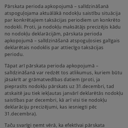
Pārskata perioda apkopojumā – salīdzināšanā
atspoguļojama aktuālākā nodokļu saistību situācija
par konkrētajiem taksācijas periodiem un konkrēto
nodokli. Proti, ja nodokļu maksātājs precizējis kādu
no nodokļu deklarācijām, pārskata perioda
apkopojumā – salīdzināšanā atspoguļosies galīgais
deklarētais nodoklis par attiecīgo taksācijas
periodu.
Tāpat arī pārskata perioda apkopojumā –
salīdzināšanā var redzēt tos atlikumus, kuriem būtu
jāsakrīt ar grāmatvedības datiem (proti, ja
pieprasīts nodokļu pārskats uz 31.decembri, tad
atskaitē jau tiek iekļautas janvārī deklarētās nodokļu
saistības par decembri, kā arī visi tie nodokļu
deklarāciju precizējumi, kas iesniegti pēc
31.decembra).
Taču svarīgi ņemt vērā, ka efektīvai pārskata