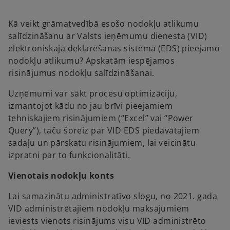
a
a
n
n
e
e
w
w
Kā veikt grāmatvedībā esošo nodokļu atlikumu
t
t
a
a
salīdzināšanu ar Valsts ieņēmumu dienesta (VID)
b
b
elektroniskajā deklarēšanas sistēmā (EDS) pieejamo
nodokļu atlikumu? Apskatām iespējamos
risinājumus nodokļu salīdzināšanai.
Uzņēmumi var sākt procesu optimizāciju,
izmantojot kādu no jau brīvi pieejamiem
tehniskajiem risinājumiem (“Excel” vai “Power
Query”), taču šoreiz par VID EDS piedāvātajiem
sadaļu un pārskatu risinājumiem, lai veicinātu
izpratni par to funkcionalitāti.
Vienotais nodokļu konts
Lai samazinātu administratīvo slogu, no 2021. gada
VID administrētajiem nodokļu maksājumiem
ieviests vienots risinājums visu VID administrēto