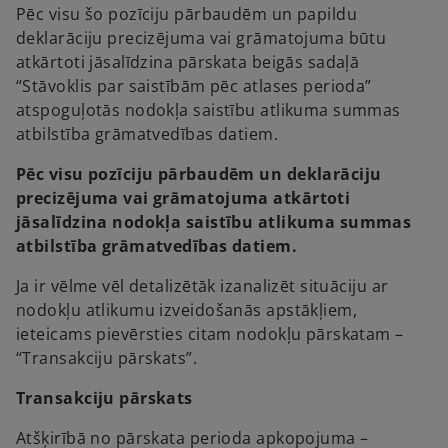
Pēc visu šo pozīciju pārbaudēm un papildu
deklarāciju precizējuma vai grāmatojuma būtu
atkārtoti jāsalīdzina pārskata beigās sadaļā
“Stāvoklis par saistībām pēc atlases perioda”
atspoguļotās nodokļa saistību atlikuma summas
atbilstība grāmatvedības datiem.
Pēc visu pozīciju pārbaudēm un deklarāciju
precizējuma vai grāmatojuma atkārtoti
jāsalīdzina nodokļa saistību atlikuma summas
atbilstība grāmatvedības datiem.
Ja ir vēlme vēl detalizētāk izanalizēt situāciju ar
nodokļu atlikumu izveidošanās apstākļiem,
ieteicams pievērsties citam nodokļu pārskatam –
“Transakciju pārskats”.
Transakciju pārskats
Atšķirībā no pārskata perioda apkopojuma –