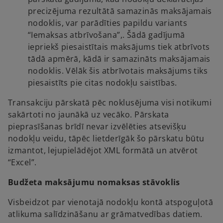
precizējuma rezultātā samazinās maksājamais
nodoklis, var parādīties papildu variants
“Iemaksas atbrīvošana”,. Šādā gadījumā
iepriekš piesaistītais maksājums tiek atbrīvots
tādā apmērā, kādā ir samazināts maksājamais
nodoklis. Vēlāk šis atbrīvotais maksājums tiks
piesaistīts pie citas nodokļu saistības.
Transakciju pārskatā pēc noklusējuma visi notikumi
sakārtoti no jaunākā uz vecāko. Pārskata
pieprasīšanas brīdī nevar izvēlēties atsevišķu
nodokļu veidu, tāpēc lietderīgāk šo pārskatu būtu
izmantot, lejupielādējot XML formātā un atvērot
“Excel”.
Budžeta maksājumu nomaksas stāvoklis
Visbeidzot par vienotajā nodokļu kontā atspoguļotā
atlikuma salīdzināšanu ar grāmatvedības datiem.