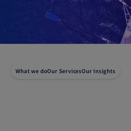
What we do
Our Services
Our Insights