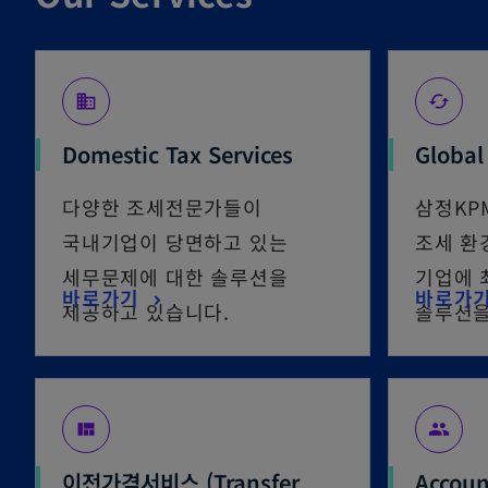
business
cached
Domestic Tax Services
Global
다양한 조세전문가들이
삼정KP
국내기업이 당면하고 있는
조세 환
세무문제에 대한 솔루션을
기업에 
바로가기
바로가
제공하고 있습니다.
솔루션을
view_quilt
people
이전가격서비스 (Transfer
Accoun