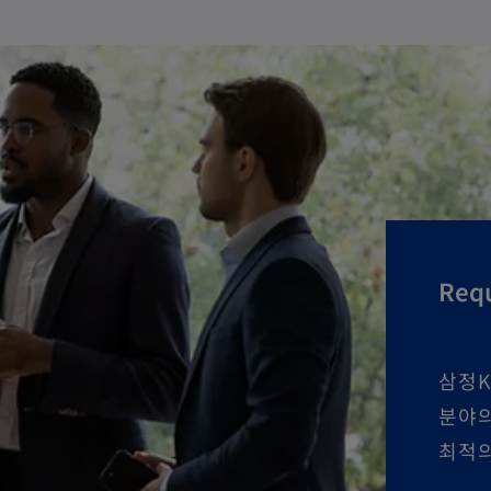
Requ
삼정K
분야의
최적의