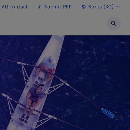
All contact
Submit RFP
Korea (KO)
article
public
expand_more
search