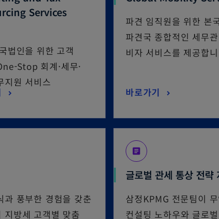
rcing Services
파견 임직원을 위한 본국
파견국 종합적인 세무관
외국법인을 위한 고객
비자 서비스를 제공합니
ne-Stop 회계·세무·
무지원 서비스
기
바로가기
article
글로벌 관세 통상 전략
식과 풍부한 경험을 갖춘
삼정KPMG 전문팀이 
 지방세 고객별 맞춤
컨설팅 노하우와 글로벌