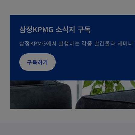
삼정KPMG 소식지 구독
삼정KPMG에서 발행하는 각종 발간물과 세미나
o
구독하기
p
e
n
s
i
n
a