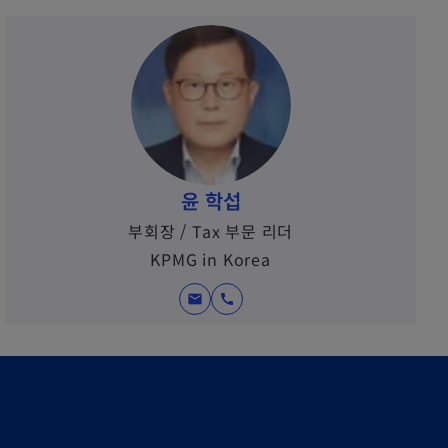
윤 학섭
부회장 / Tax 부문 리더
KPMG in Korea
mail
call