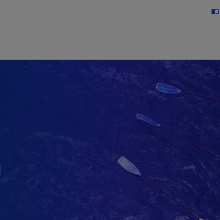
Skip to main content
import_contacts
적