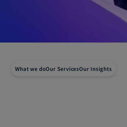
What we do
Our Services
Our Insights