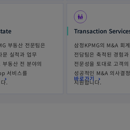
family_restroom
state
Transaction Service
MG 부동산 전문팀은
삼정KPMG의 M&A 회
자문 실적과 업무
전담팀은 축적된 경험과
 부동산 전 분야의
전문성을 토대로 고객의
top 서비스를
성공적인 M&A 의사결
기
바로가기
다.
지원합니다.