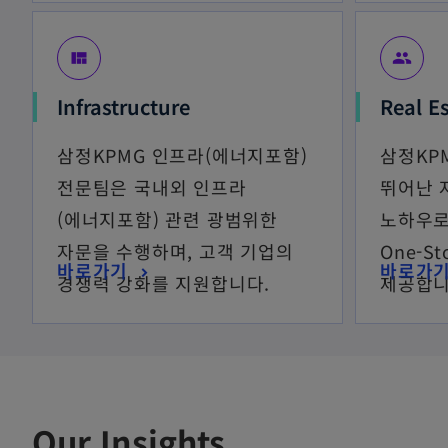
view_quilt
people
Infrastructure
Real E
삼정KPMG 인프라(에너지포함)
삼정KP
전문팀은 국내외 인프라
뛰어난 
(에너지포함) 관련 광범위한
노하우로
자문을 수행하며, 고객 기업의
One-S
바로가기
바로가
경쟁력 강화를 지원합니다.
제공합니
Our Insights