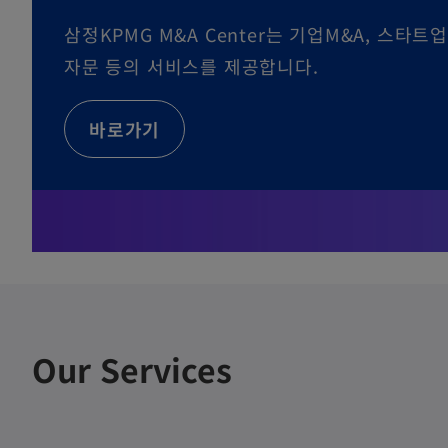
삼정KPMG M&A Center는 기업M&A, 스타트
자문 등의 서비스를 제공합니다.
o
바로가기
p
e
n
s
i
n
a
Our Services
n
e