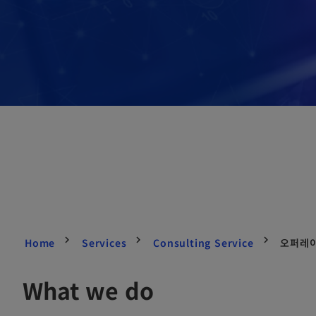
Home
Services
Consulting Service
오퍼레이
What we do