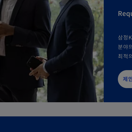
Requ
삼정K
분야의
최적의
제