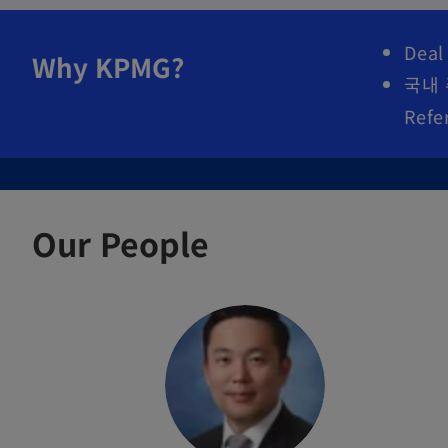
Dea
Why KPMG?
국내 
Ref
Our People