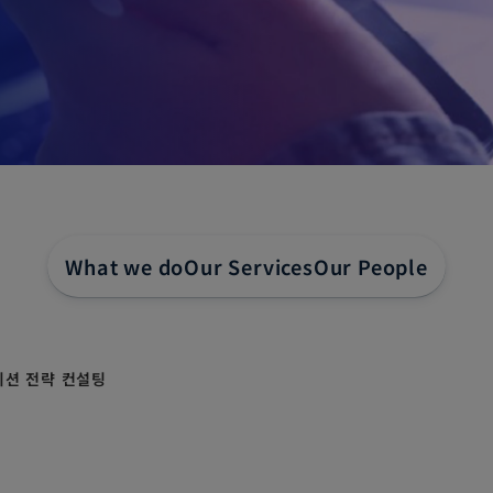
What we do
Our Services
Our People
션 전략 컨설팅