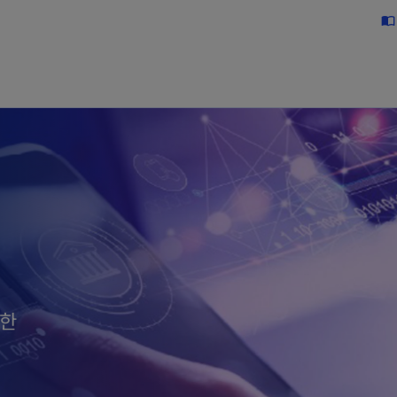
Skip to main content
import_contacts
대한