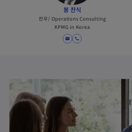
봉 찬식
전무/ Operations Consulting
KPMG in Korea
mail
call