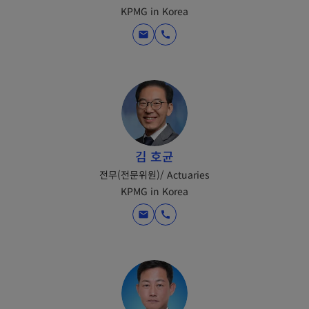
KPMG in Korea
mail
call
김 호균
전무(전문위원)/ Actuaries
KPMG in Korea
mail
call