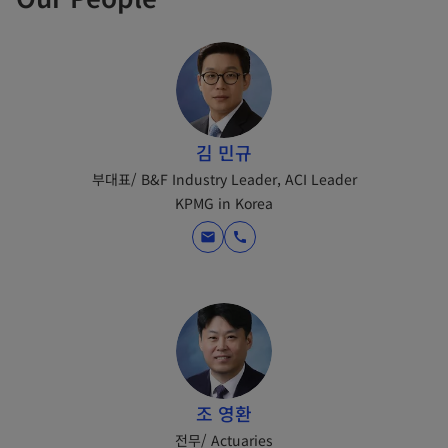
김 민규
부대표/ B&F Industry Leader, ACI Leader
KPMG in Korea
mail
call
조 영환
전무/ Actuaries