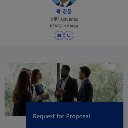
곽 경문
상무/ Actuaries
KPMG in Korea
mail
call
Request for Proposal