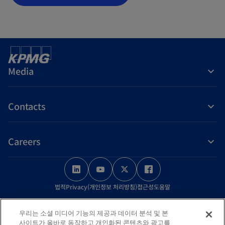
p
e
n
s
i
Media
n
a
n
Contacts
e
w
Careers
t
a
o
o
o
o
b
p
p
p
p
법적
Privacy(개인정보 처리방침)
접근성
도움말
e
e
e
e
n
n
n
n
© 2026 KPMG Samjong Accounting Corp., a Korea Limited Liability
우리는 소셜 미디어 기능의 제공과 데이터 분석 및 본
s
s
s
s
Company and a member firm of the KPMG global organization of
사이트가 올바로 동작하고 개인화된 콘텐츠와 광고를