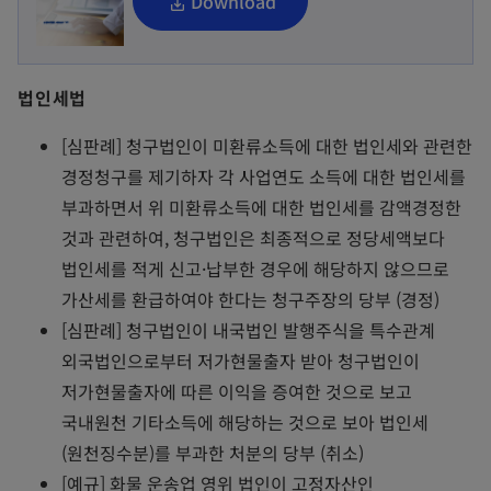
o
Download
p
e
n
법인세법
s
[심판례] 청구법인이 미환류소득에 대한 법인세와 관련한
i
경정청구를 제기하자 각 사업연도 소득에 대한 법인세를
n
부과하면서 위 미환류소득에 대한 법인세를 감액경정한
a
것과 관련하여, 청구법인은 최종적으로 정당세액보다
n
법인세를 적게 신고·납부한 경우에 해당하지 않으므로
e
가산세를 환급하여야 한다는 청구주장의 당부 (경정)
w
[심판례] 청구법인이 내국법인 발행주식을 특수관계
t
외국법인으로부터 저가현물출자 받아 청구법인이
a
저가현물출자에 따른 이익을 증여한 것으로 보고
b
국내원천 기타소득에 해당하는 것으로 보아 법인세
(원천징수분)를 부과한 처분의 당부 (취소)
[예규] 화물 운송업 영위 법인이 고정자산인