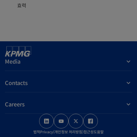
효력
Media
Contacts
Careers
o
o
o
o
p
p
p
p
법적
Privacy(개인정보 처리방침)
접근성
도움말
e
e
e
e