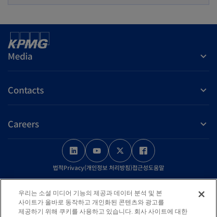
e
n
s
i
Media
n
a
n
Contacts
e
w
Careers
t
a
o
o
o
o
b
p
p
p
p
법적
Privacy(개인정보 처리방침)
접근성
도움말
e
e
e
e
n
n
n
n
© 2026 KPMG Samjong Accounting Corp., a Korea Limited Liability
우리는 소셜 미디어 기능의 제공과 데이터 분석 및 본
s
s
s
s
Company and a member firm of the KPMG global organization of
사이트가 올바로 동작하고 개인화된 콘텐츠와 광고를
independent member firms affiliated with KPMG International Limited,
i
i
i
i
제공하기 위해 쿠키를 사용하고 있습니다. 회사 사이트에 대한