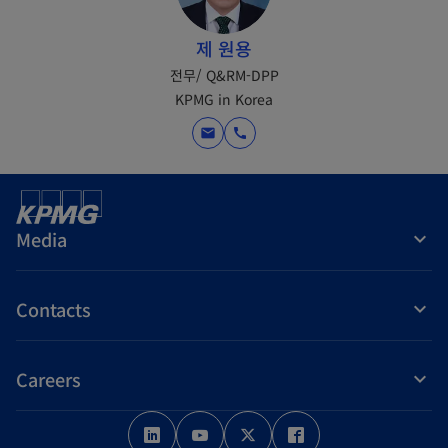
제 원용
전무/ Q&RM-DPP
KPMG in Korea
mail
call
Media
Contacts
Careers
o
o
o
o