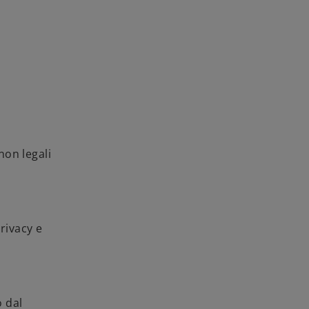
non legali
privacy e
o dal