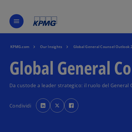
menu
KPMG.com
Our Insights
Global General Counsel Outlook 
Global General C
Da custode a leader strategico: il ruolo del General
s
s
s
i
i
i
Condividi
a
a
a
p
p
p
r
r
r
e
e
e
i
i
i
n
n
n
u
u
u
n
n
n