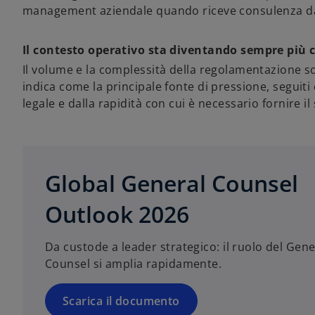
management aziendale quando riceve consulenza da
Il contesto operativo sta diventando sempre più
Il volume e la complessità della regolamentazione son
indica come la principale fonte di pressione, seguit
legale e dalla rapidità con cui è necessario fornire i
s
i
a
p
Global General Counsel
r
e
Outlook 2026
i
n
Da custode a leader strategico: il ruolo del Gene
u
Counsel si amplia rapidamente.
n
a
n
Scarica il documento