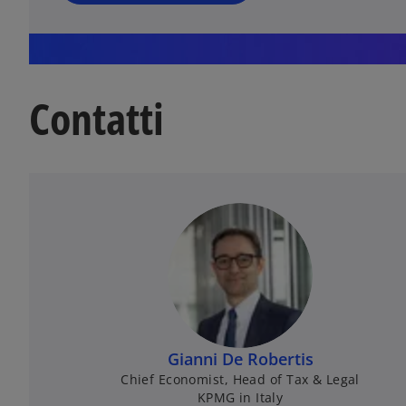
u
o
v
a
s
Contatti
c
h
e
d
a
Gianni De Robertis
Chief Economist, Head of Tax & Legal
KPMG in Italy