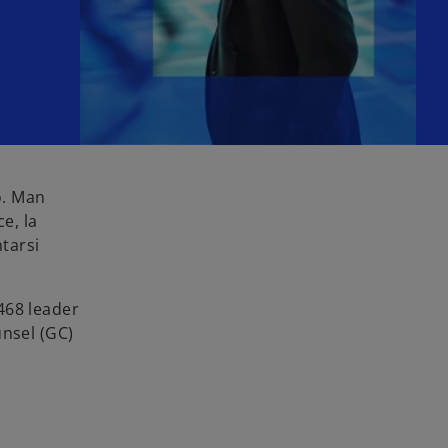
o. Man
e, la
ntarsi
 468 leader
unsel (GC)