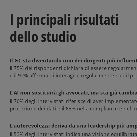
I principali risultati
dello studio
Il GC sta diventando uno dei dirigenti più influen
Il 75% dei rispondenti dichiara di essere regolarme
e il 92% afferma di interagire regolarmente con il p
L’AI non sostituirà gli avvocati, ma sta già cambia
Il 70% degli intervistati riferisce di aver implementato 
protezione dei dati e il 65% nella compliance e nel
L’autorevolezza deriva da una leadership più amp
Il 53% degli intervistati indica una visione equilibra