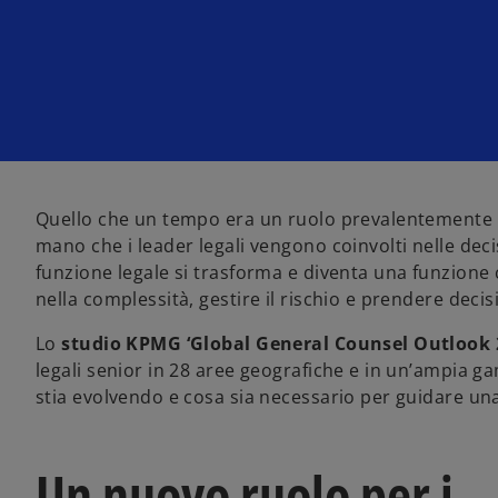
a
a
a
n
n
n
u
u
u
o
o
o
v
v
v
a
a
a
s
s
s
c
c
c
h
h
h
e
e
e
d
d
d
a
a
a
Quello che un tempo era un ruolo prevalentemente di 
mano che i leader legali vengono coinvolti nelle deci
funzione legale si trasforma e diventa una funzione 
nella complessità, gestire il rischio e prendere decis
Lo
studio KPMG ‘Global General Counsel Outlook 
legali senior in 28 aree geografiche e in un’ampia 
stia evolvendo e cosa sia necessario per guidare un
Un nuovo ruolo per i