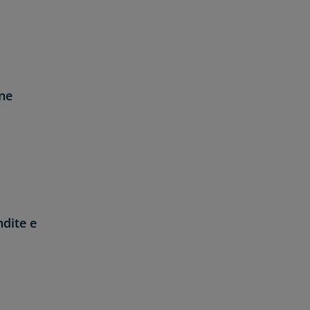
one
ndite e