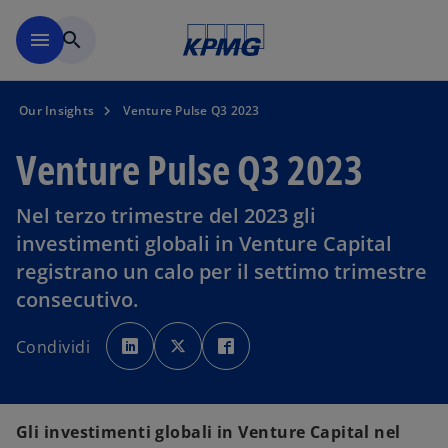
Skip to main content
menu
search
Our Insights
Venture Pulse Q3 2023
Venture Pulse Q3 2023
Nel terzo trimestre del 2023 gli
investimenti globali in Venture Capital
registrano un calo per il settimo trimestre
consecutivo.
s
s
s
i
i
i
Condividi
a
a
a
p
p
p
r
r
r
e
e
e
i
i
i
n
n
n
u
u
u
Gli investimenti globali in Venture Capital nel
n
n
n
a
a
a