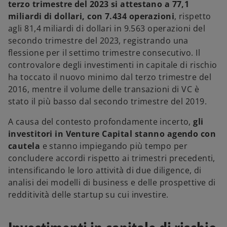
terzo trimestre del 2023 si attestano a 77,1
n
n
n
u
u
u
miliardi di dollari, con 7.434 operazioni
, rispetto
o
o
o
v
v
v
agli 81,4 miliardi di dollari in 9.563 operazioni del
a
a
a
s
s
s
secondo trimestre del 2023, registrando una
c
c
c
h
h
h
flessione per il settimo trimestre consecutivo. Il
e
e
e
d
d
d
controvalore degli investimenti in capitale di rischio
a
a
a
ha toccato il nuovo minimo dal terzo trimestre del
2016, mentre il volume delle transazioni di VC è
stato il più basso dal secondo trimestre del 2019.
A causa del contesto profondamente incerto,
gli
investitori in Venture Capital stanno agendo con
cautela
e stanno impiegando più tempo per
concludere accordi rispetto ai trimestri precedenti,
intensificando le loro attività di due diligence, di
analisi dei modelli di business e delle prospettive di
redditività delle startup su cui investire.