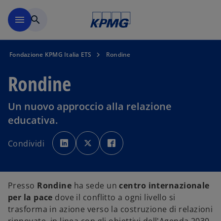
Skip to main content
menu
search
Fondazione KPMG Italia ETS
Rondine
Rondine
Un nuovo approccio alla relazione
educativa.
s
s
s
i
i
i
Condividi
a
a
a
p
p
p
r
r
r
e
e
e
i
i
i
n
n
n
u
u
u
Presso
Rondine
ha sede un
centro internazionale
n
n
n
a
a
a
per la pace
dove il conflitto a ogni livello si
n
n
n
u
u
u
trasforma in azione verso la costruzione di relazioni
o
o
o
v
v
v