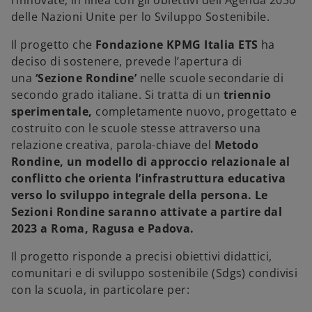
rinnovate, in linea con gli obiettivi dell'Agenda 2030
a
a
a
s
s
s
delle Nazioni Unite per lo Sviluppo Sostenibile.
c
c
c
h
h
h
e
e
e
Il progetto che
Fondazione KPMG Italia ETS
ha
d
d
d
a
a
a
deciso di sostenere, prevede l’apertura di
una
‘Sezione Rondine’
nelle scuole secondarie di
secondo grado italiane. Si tratta di un
triennio
sperimentale,
completamente nuovo, progettato e
costruito con le scuole stesse attraverso una
relazione creativa, parola-chiave del
Metodo
Rondine
, un
modello di approccio relazionale al
conflitto che orienta l’infrastruttura educativa
verso lo sviluppo integrale della persona.
Le
Sezioni Rondine saranno attivate a partire dal
2023 a Roma, Ragusa e Padova.
Il progetto risponde a precisi obiettivi didattici,
comunitari e di sviluppo sostenibile (Sdgs) condivisi
con la scuola, in particolare per: