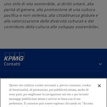
uno stile di vita sostenibile, ai diritti umani, alla
parità di genere, alla promozione di una cultura
pacifica e non violenta, alla cittadinanza globale e
alla valorizzazione delle diversità culturali e del
contributo della cultura allo sviluppo sostenibile».
Contatti
Media
Questo sito utilizza cookie necessari e, previo consenso, cookie
di funzionalità, di prestazione, per pubblicità mirata, anche di
Company
terze parti, per migliorare la navigazione sul sito e per inviarti
messaggi pubblicitari mirati e servizi in linea con le tue
preferenze. Il consenso può essere espresso cliccando su “Accetta
s
s
s
s
s