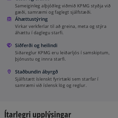
Sameiginleg alþjóðleg viðmið KPMG styðja við
gæði, samræmi og faglegt sjálfstæði.
Áhættustýring
Virkar verkferlar til að greina, meta og stýra
áhættu í daglegu starfi.
Siðferði og heilindi
Siðareglur KPMG eru leiðarljós í samskiptum,
þjónustu og innra starfi.
Staðbundin ábyrgð
Sjálfstætt íslenskt fyrirtæki sem starfar í
samræmi við íslensk lög og reglur.
Ítarlegri upplýsingar