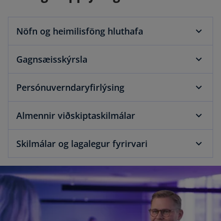
Nöfn og heimilisföng hluthafa
Gagnsæisskýrsla
Persónuverndaryfirlýsing
Almennir viðskiptaskilmálar
Skilmálar og lagalegur fyrirvari