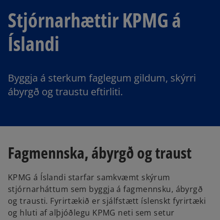
Stjórnarhættir KPMG á
Íslandi
Byggja á sterkum faglegum gildum, skýrri
ábyrgð og traustu eftirliti.
Fagmennska, ábyrgð og traust
KPMG á Íslandi starfar samkvæmt skýrum
stjórnarháttum sem byggja á fagmennsku, ábyrgð
og trausti. Fyrirtækið er sjálfstætt íslenskt fyrirtæki
og hluti af alþjóðlegu KPMG neti sem setur