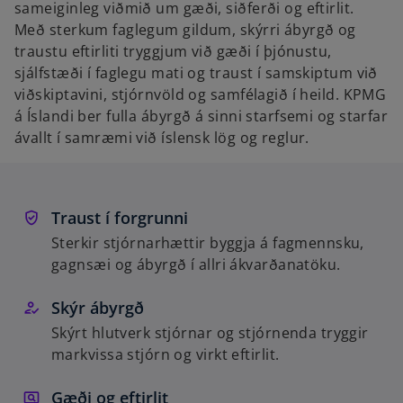
sameiginleg viðmið um gæði, siðferði og eftirlit.
Með sterkum faglegum gildum, skýrri ábyrgð og
traustu eftirliti tryggjum við gæði í þjónustu,
sjálfstæði í faglegu mati og traust í samskiptum við
viðskiptavini, stjórnvöld og samfélagið í heild. KPMG
á Íslandi ber fulla ábyrgð á sinni starfsemi og starfar
ávallt í samræmi við íslensk lög og reglur.
Traust í forgrunni
Sterkir stjórnarhættir byggja á fagmennsku,
gagnsæi og ábyrgð í allri ákvarðanatöku.
Skýr ábyrgð
Skýrt hlutverk stjórnar og stjórnenda tryggir
markvissa stjórn og virkt eftirlit.
Gæði og eftirlit