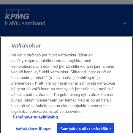
Hafðu samband
Vafrakökur
Þú getur stjórnað því hvort vafrakökur (aðrar en
nauðsynlegar vafrakökur) eru samþykktar með
KPMG á Íslandi
vefkökuborðanum eða með því að stilla vafrann þinn á þann
veg að hann leyfi ekki vafrakökur. Slíkar stillingar er oft að
o
o
o
finna undir „smíðatól“ (e. tools) eða „kjörstillingar“ (e.
p
p
p
preferences). Þrátt fyrir að flestir vafrar samþykki vafrakökur
Persónuvernd
Skilmálar
e
e
Legal
Aðgengi
e
þá getur þú valið hvort þú samþykkir þær eða ekki með því
að stilla það í vafranum. Þú getur einnig eytt vafrakökum úr
n
n
n
KPMG ehf. | Kt. 590975-0449 | kpmg@kpmg.is | 545 6000
búnaði þínum hvenær sem þér hentar. Rétt er þó að hafa í
s
s
s
© 2026 KPMG LLP, KPMG ehf. á Íslandi er aðili að alþjóðlegu neti
huga að sé vafrakökunotkun ekki samþykkt kunna sumir
i
i
i
KPMG, samtökum sjálfstæðra fyrirtækja sem aðild eiga að KPMG
eiginleikar vefsvæðisins að verða óvirkir.
International Limited, ensku félagi með takmarkaða ábyrgð. Allur
n
n
n
Persónuverndayfirlýsing
réttur áskilinn.
a
a
a
Nánari upplýsingar um skipulag alþjóðlegs nets KPMG má finna
Vafrakökustillingar
Samþykkja allar vafrakökur
n
n
n
o
á
https://kpmg.com/governance
.