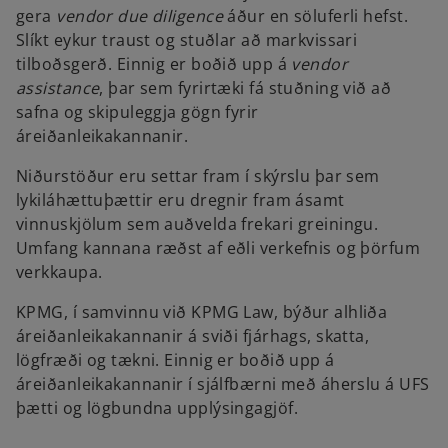
gera
vendor due diligence
áður en söluferli hefst.
Slíkt eykur traust og stuðlar að markvissari
tilboðsgerð. Einnig er boðið upp á
vendor
assistance
, þar sem fyrirtæki fá stuðning við að
safna og skipuleggja gögn fyrir
áreiðanleikakannanir.
Niðurstöður eru settar fram í skýrslu þar sem
lykiláhættuþættir eru dregnir fram ásamt
vinnuskjölum sem auðvelda frekari greiningu.
Umfang kannana ræðst af eðli verkefnis og þörfum
verkkaupa.
KPMG, í samvinnu við KPMG Law, býður alhliða
áreiðanleikakannanir á sviði fjárhags, skatta,
lögfræði og tækni. Einnig er boðið upp á
áreiðanleikakannanir í sjálfbærni með áherslu á UFS
þætti og lögbundna upplýsingagjöf.