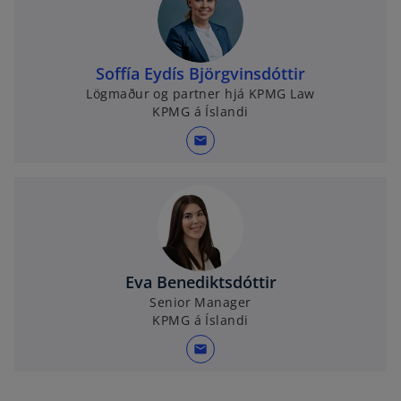
Soffía Eydís Björgvinsdóttir
Lögmaður og partner hjá KPMG Law
KPMG á Íslandi
mail
Eva Benediktsdóttir
Senior Manager
KPMG á Íslandi
mail