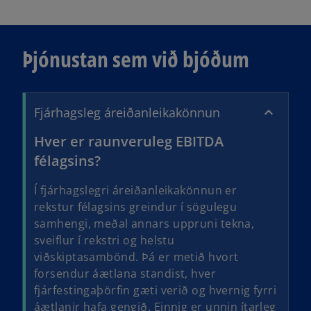
Þjónustan sem við bjóðum
Fjárhagsleg áreiðanleikakönnun
Hver er raunveruleg EBITDA
félagsins?
Í fjárhagslegri áreiðanleikakönnun er
rekstur félagsins greindur í sögulegu
samhengi, meðal annars uppruni tekna,
sveiflur í rekstri og helstu
viðskiptasambönd. Þá er metið hvort
forsendur áætlana standist, hver
fjárfestingaþörfin gæti verið og hvernig fyrri
áætlanir hafa gengið. Einnig er unnin ítarleg