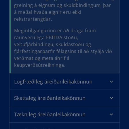
greining á eignum og skuldbindingum, þar
á meðal hvaða eignir eru ekki
rekstrartengdar.
Megintilgangurinn er að draga fram
raunverulega EBITDA stöðu,
veltufjárbindingu, skuldastöðu og
fjárfestingarþarfir félagsins til að styðja við
verðmat og meta áhrif á
kaupverðsútreikninga.
Lögfræðileg áreiðanleikakönnun
Skattaleg áreiðanleikakönnun
Tæknileg áreiðanleikakönnun