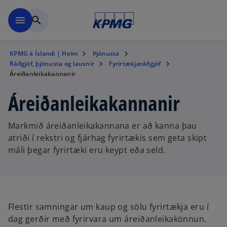
Skip to main content
menu
search
KPMG á Íslandi | Heim
Þjónusta
Ráðgjöf, þjónusta og lausnir
Fyrirtækjaráðgjöf
Áreiðanleikakannanir
Áreiðanleikakannanir
Markmið áreiðanleikakannana er að kanna þau
atriði í rekstri og fjárhag fyrirtækis sem geta skipt
máli þegar fyrirtæki eru keypt eða seld.
Flestir samningar um kaup og sölu fyrirtækja eru í
dag gerðir með fyrirvara um áreiðanleikakönnun.