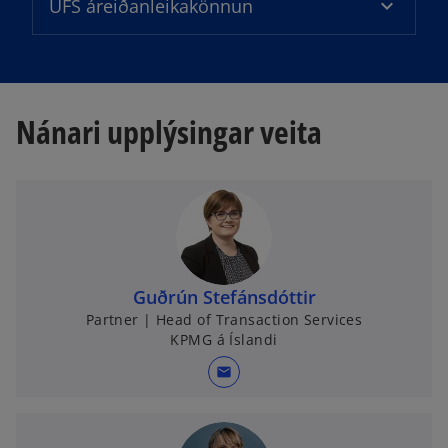
UFS áreiðanleikakönnun
Nánari upplýsingar veita
Guðrún Stefánsdóttir
Partner | Head of Transaction Services
KPMG á Íslandi
mail