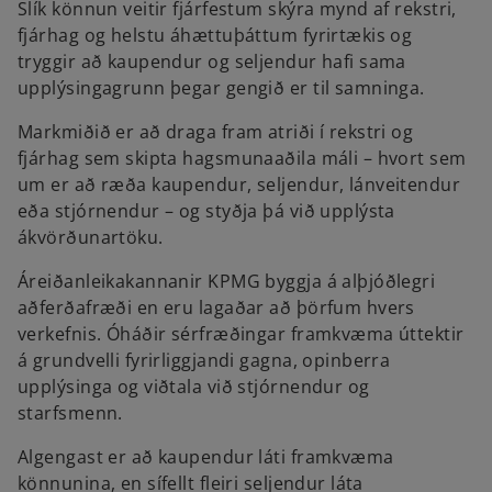
Slík könnun veitir fjárfestum skýra mynd af rekstri,
fjárhag og helstu áhættuþáttum fyrirtækis og
tryggir að kaupendur og seljendur hafi sama
upplýsingagrunn þegar gengið er til samninga.
Markmiðið er að draga fram atriði í rekstri og
fjárhag sem skipta hagsmunaaðila máli – hvort sem
um er að ræða kaupendur, seljendur, lánveitendur
eða stjórnendur – og styðja þá við upplýsta
ákvörðunartöku.
Áreiðanleikakannanir KPMG byggja á alþjóðlegri
aðferðafræði en eru lagaðar að þörfum hvers
verkefnis. Óháðir sérfræðingar framkvæma úttektir
á grundvelli fyrirliggjandi gagna, opinberra
upplýsinga og viðtala við stjórnendur og
starfsmenn.
Algengast er að kaupendur láti framkvæma
könnunina, en sífellt fleiri seljendur láta