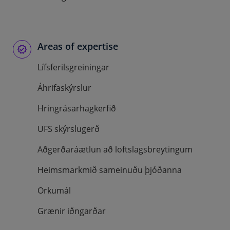
Areas of expertise
Lífsferilsgreiningar
Áhrifaskýrslur
Hringrásarhagkerfið
UFS skýrslugerð
Aðgerðaráætlun að loftslagsbreytingum
Heimsmarkmið sameinuðu þjóðanna
Orkumál
Grænir iðngarðar