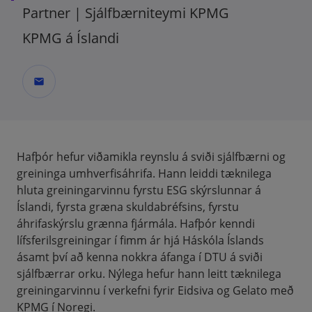
Partner | Sjálfbærniteymi KPMG
KPMG á Íslandi
mail
Hafþór hefur viðamikla reynslu á sviði sjálfbærni og
greininga umhverfisáhrifa. Hann leiddi tæknilega
hluta greiningarvinnu fyrstu ESG skýrslunnar á
Íslandi, fyrsta græna skuldabréfsins, fyrstu
áhrifaskýrslu grænna fjármála. Hafþór kenndi
lífsferilsgreiningar í fimm ár hjá Háskóla Íslands
ásamt því að kenna nokkra áfanga í DTU á sviði
sjálfbærrar orku. Nýlega hefur hann leitt tæknilega
greiningarvinnu í verkefni fyrir Eidsiva og Gelato með
KPMG í Noregi.