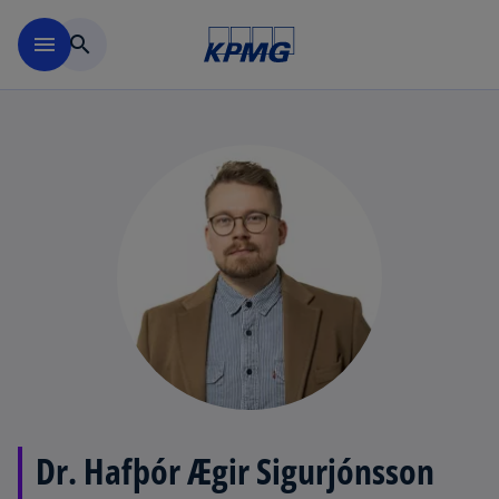
Skip to main content
menu
search
Dr. Hafþór Ægir Sigurjónsson