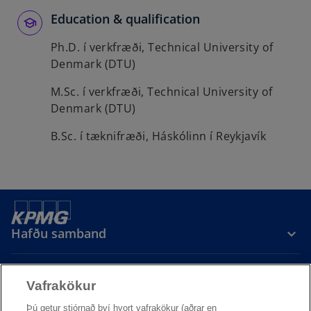
Education & qualification
Ph.D. í verkfræði, Technical University of
Denmark (DTU)
M.Sc. í verkfræði, Technical University of
Denmark (DTU)
B.Sc. í tæknifræði, Háskólinn í Reykjavík
Hafðu samband
Vafrakökur
Þú getur stjórnað því hvort vafrakökur (aðrar en