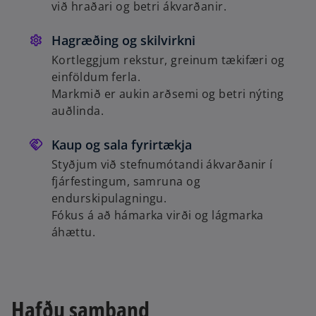
við hraðari og betri ákvarðanir.
Hagræðing og skilvirkni
Kortleggjum rekstur, greinum tækifæri og
einföldum ferla.
Markmið er aukin arðsemi og betri nýting
auðlinda.
Kaup og sala fyrirtækja
Styðjum við stefnumótandi ákvarðanir í
fjárfestingum, samruna og
endurskipulagningu.
Fókus á að hámarka virði og lágmarka
áhættu.
Hafðu samband