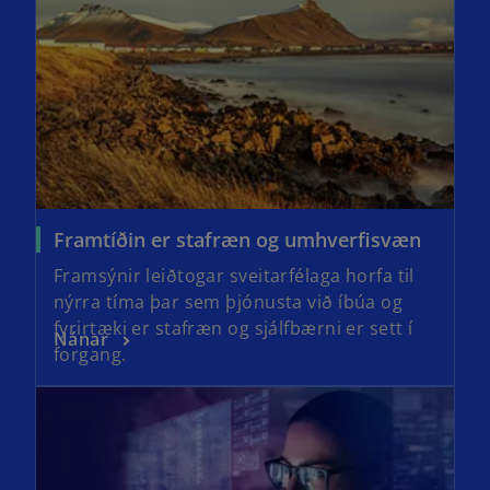
Framtíðin er stafræn og umhverfisvæn
Framsýnir leiðtogar sveitarfélaga horfa til
nýrra tíma þar sem þjónusta við íbúa og
fyrirtæki er stafræn og sjálfbærni er sett í
Nánar
forgang.