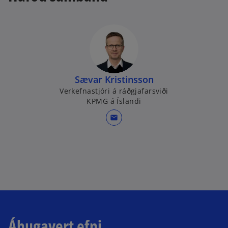
Sævar Kristinsson
Verkefnastjóri á ráðgjafarsviði
KPMG á Íslandi
mail
Áhugavert efni