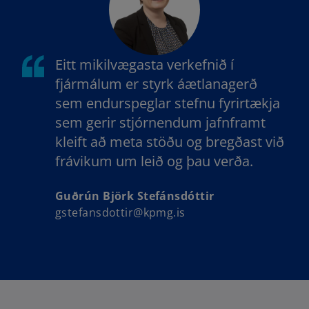
Eitt mikilvægasta verkefnið í
fjármálum er styrk áætlanagerð
sem endurspeglar stefnu fyrirtækja
sem gerir stjórnendum jafnframt
kleift að meta stöðu og bregðast við
frávikum um leið og þau verða.
Guðrún Björk Stefánsdóttir
gstefansdottir@kpmg.is