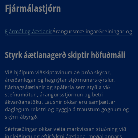
Fjármálastjórn
Fjármál og áætlanir
Árangursmælingar
Greiningar og út
Styrk áætlanagerð skiptir höfuðmáli
Við hjálpum viðskiptavinum að þróa skýrar,
áreiðanlegar og hagnýtar stjórnunarskýrslur,
fjárhagsáætlanir og spáferla sem styðja við
stefnumótun, árangursstjórnun og betri
ákvarðanatöku. Lausnir okkar eru samþættar
daglegum rekstri og byggja á traustum gögnum og
skýrri ábyrgð.
Sérfræðingar okkar veita markvissan stuðning við
innleiðingu og eftirfylgni áætlana, meðal annars