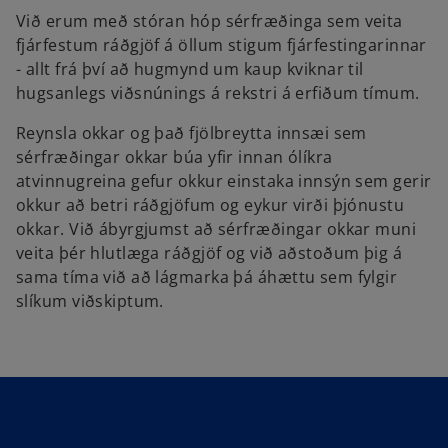
Við erum með stóran hóp sérfræðinga sem veita
fjárfestum ráðgjöf á öllum stigum fjárfestingarinnar
- allt frá því að hugmynd um kaup kviknar til
hugsanlegs viðsnúnings á rekstri á erfiðum tímum.
Reynsla okkar og það fjölbreytta innsæi sem
sérfræðingar okkar búa yfir innan ólíkra
atvinnugreina gefur okkur einstaka innsýn sem gerir
okkur að betri ráðgjöfum og eykur virði þjónustu
okkar. Við ábyrgjumst að sérfræðingar okkar muni
veita þér hlutlæga ráðgjöf og við aðstoðum þig á
sama tíma við að lágmarka þá áhættu sem fylgir
slíkum viðskiptum.