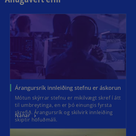
Árangursrík innleiðing stefnu er áskorun
Mótun skýrrar stefnu er mikilvægt skref í átt
til umbreytinga, en er þó einungis fyrsta
skrefið. Árangursrík og skilvirk innleiðing
Nánar
skiptir höfuðmáli.