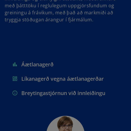
með þátttöku í reglulegum uppgjörsfundum og
greiningu á frávikum, með það að markmiði að
tryggja stöðugan árangur í fjármálum.
Áætlanagerð
Líkanagerð vegna áætlanagerðar
Breytingastjórnun við innleiðingu