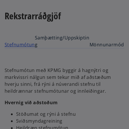
Rekstrarráðgjöf
Samþætting/Uppskiptin
Stefnumótun
g
Mönnunarmódel
Stefnumótun með KPMG byggir á hagnýtri og
markvissri nálgun sem tekur mið af aðstæðum
hverju sinni, frá rýni á núverandi stefnu til
heildrænnar stefnumótunar og innleiðingar.
Hvernig við aðstoðum
Stöðumat og rýni á stefnu
Sviðsmyndagreining
Heildræn stefnumótun