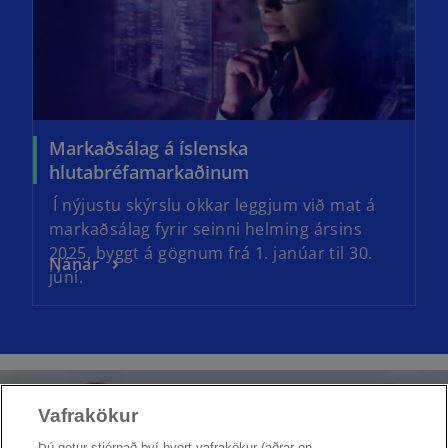
Markaðsálag á íslenska
hlutabréfamarkaðinum
Í nýjustu skýrslu okkar leggjum við mat á
markaðsálag fyrir seinni helming ársins
2025, byggt á gögnum frá 1. janúar til 30.
Nánar
júní.
Vafrakökur
Þú getur stjórnað því hvort vafrakökur (aðrar en