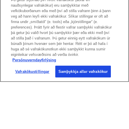
nauðsynlegar vafrakökur) eru samþykktar með
vefkökuborðanum eða með því að stilla vafrann þinn á þann
veg að hann leyfi ekki vafrakökur. Slíkar stillingar er oft að
finna undir „smíðatól“ (e. tools) eða „kjörstillingar“ (e.
preferences). Þrátt fyrir að flestir vafrar samþykki vafrakökur
Hafðu samband
þá getur þú valið hvort þú samþykkir þær eða ekki með því
að stilla það í vafranum. Þú getur einnig eytt vafrakökum úr
búnaði þínum hvenær sem þér hentar. Rétt er þó að hafa í
huga að sé vafrakökunotkun ekki samþykkt kunna sumir
Hafðu samband og sérfræðingar okkar
eiginleikar vefsvæðisins að verða óvirkir.
taka samtalið með þér. Við hlustum,
Persónuverndayfirlýsing
greinum aðstæður og aðstoðum þig við
Vafrakökustillingar
Samþykkja allar vafrakökur
að finna lausnir sem henta þínu félagi,
hvort sem um ræðir rekstur, þjónustu,
fjármál eða stefnumótun.
Senda fyrirspurn