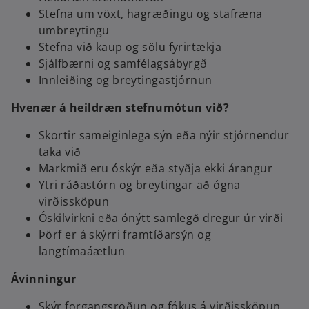
Stefna um vöxt, hagræðingu og stafræna
umbreytingu
Stefna við kaup og sölu fyrirtækja
Sjálfbærni og samfélagsábyrgð
Innleiðing og breytingastjórnun
Hvenær á heildræn stefnumótun við?
Skortir sameiginlega sýn eða nýir stjórnendur
taka við
Markmið eru óskýr eða styðja ekki árangur
Ytri ráðastórn og breytingar að ógna
virðissköpun
Óskilvirkni eða ónýtt samlegð dregur úr virði
Þörf er á skýrri framtíðarsýn og
langtímaáætlun
Ávinningur
Skýr forgangsröðun og fókus á virðissköpun