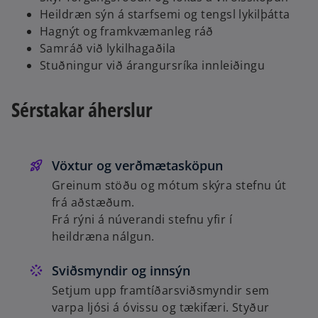
Heildræn sýn á starfsemi og tengsl lykilþátta
Hagnýt og framkvæmanleg ráð
Samráð við lykilhagaðila
Stuðningur við árangursríka innleiðingu
Sérstakar áherslur
Vöxtur og verðmætasköpun
Greinum stöðu og mótum skýra stefnu út
frá aðstæðum.
Frá rýni á núverandi stefnu yfir í
heildræna nálgun.
Sviðsmyndir og innsýn
Setjum upp framtíðarsviðsmyndir sem
varpa ljósi á óvissu og tækifæri. Styður