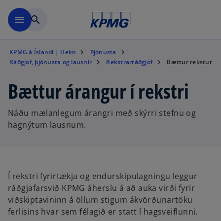
Skip to main content
menu
search
KPMG á Íslandi | Heim
Þjónusta
Ráðgjöf, þjónusta og lausnir
Rekstrarráðgjöf
Bættur rekstur
Bættur árangur í rekstri
Náðu mælanlegum árangri með skýrri stefnu og
hagnýtum lausnum.
Í rekstri fyrirtækja og endurskipulagningu leggur
ráðgjafarsvið KPMG áherslu á að auka virði fyrir
viðskiptavininn á öllum stigum ákvörðunartöku
ferlisins hvar sem félagið er statt í hagsveiflunni.