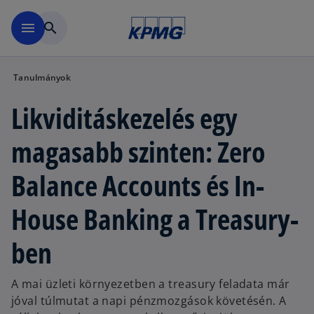
Ugrás a fő tartalomra
menu
search
Tanulmányok
Likviditáskezelés egy
magasabb szinten: Zero
Balance Accounts és In-
House Banking a Treasury-
ben
A mai üzleti környezetben a treasury feladata már
jóval túlmutat a napi pénzmozgások követésén. A