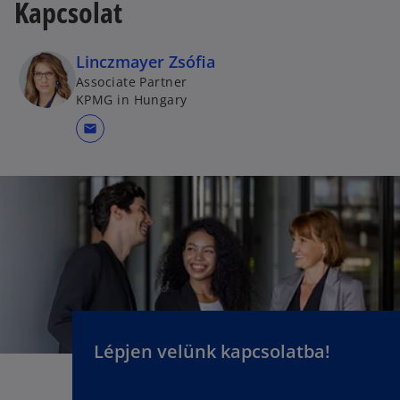
Kapcsolat
s
i
n
Linczmayer Zsófia
a
Associate Partner
n
KPMG in Hungary
e
mail
w
t
a
b
Lépjen velünk kapcsolatba!