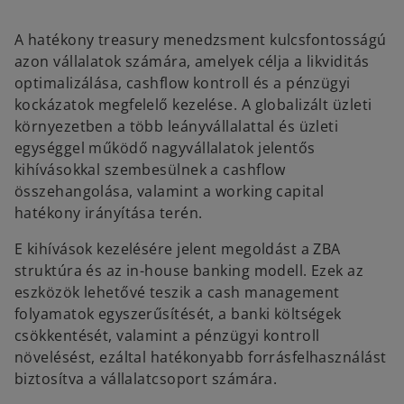
n
n
e
e
w
w
A hatékony treasury menedzsment kulcsfontosságú
t
t
a
a
azon vállalatok számára, amelyek célja a likviditás
b
b
optimalizálása, cashflow kontroll és a pénzügyi
kockázatok megfelelő kezelése. A globalizált üzleti
környezetben a több leányvállalattal és üzleti
egységgel működő nagyvállalatok jelentős
kihívásokkal szembesülnek a cashflow
összehangolása, valamint a working capital
hatékony irányítása terén.
E kihívások kezelésére jelent megoldást a ZBA
struktúra és az in-house banking modell. Ezek az
eszközök lehetővé teszik a cash management
folyamatok egyszerűsítését, a banki költségek
csökkentését, valamint a pénzügyi kontroll
növelésést, ezáltal hatékonyabb forrásfelhasználást
biztosítva a vállalatcsoport számára.