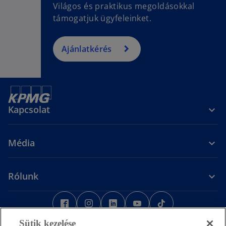
Világos és praktikus megoldásokkal
támogatjuk ügyfeleinket.
Ajánlatkérés
Kapcsolat
Média
Rólunk
o
o
o
o
o
p
p
p
p
p
Jogi nyilatkozat
Adatvédelem
e
e
Hozzáférhetőség
e
e
Sütik
e
Segítség
Sütik kezelése