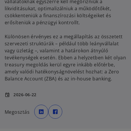
vállalatoknak egyszerre kell megőrizniük a
likviditásukat, optimalizálniuk a működőtőkét,
csökkenteniük a finanszírozási költségeiket és
erősíteniük a pénzügyi kontrollt.
Különösen érvényes ez a megállapítás az összetett
szervezeti struktúrák – például több leányvállalat
vagy üzletág –, valamint a határokon átnyúló
tevékenységek esetén. Ebben a helyzetben két olyan
treasury megoldás kerül egyre inkább előtérbe,
amely valódi hatékonyságnövelést hozhat: a Zero
Balance Account (ZBA) és az in-house banking.
2026-06-22
event
o
o
p
p
Megosztás
e
e
n
n
s
s
i
i
n
n
a
a