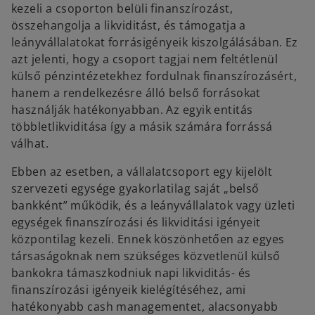
kezeli a csoporton belüli finanszírozást,
összehangolja a likviditást, és támogatja a
leányvállalatokat forrásigényeik kiszolgálásában. Ez
azt jelenti, hogy a csoport tagjai nem feltétlenül
külső pénzintézetekhez fordulnak finanszírozásért,
hanem a rendelkezésre álló belső forrásokat
használják hatékonyabban. Az egyik entitás
többletlikviditása így a másik számára forrássá
válhat.
Ebben az esetben, a vállalatcsoport egy kijelölt
szervezeti egysége gyakorlatilag saját „belső
bankként” működik, és a leányvállalatok vagy üzleti
egységek finanszírozási és likviditási igényeit
központilag kezeli. Ennek köszönhetően az egyes
társaságoknak nem szükséges közvetlenül külső
bankokra támaszkodniuk napi likviditás- és
finanszírozási igényeik kielégítéséhez, ami
hatékonyabb cash managementet, alacsonyabb