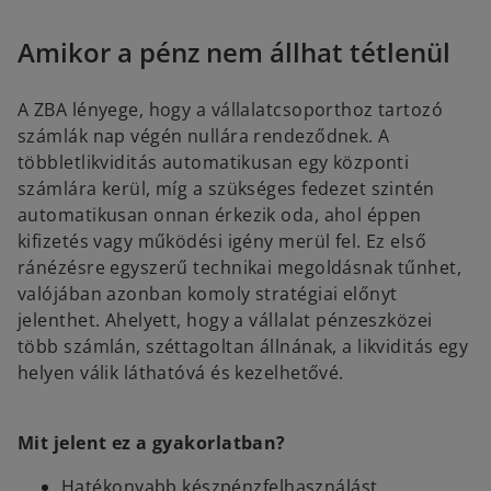
Amikor a pénz nem állhat tétlenül
A ZBA lényege, hogy a vállalatcsoporthoz tartozó
számlák nap végén nullára rendeződnek. A
többletlikviditás automatikusan egy központi
számlára kerül, míg a szükséges fedezet szintén
automatikusan onnan érkezik oda, ahol éppen
kifizetés vagy működési igény merül fel. Ez első
ránézésre egyszerű technikai megoldásnak tűnhet,
valójában azonban komoly stratégiai előnyt
jelenthet. Ahelyett, hogy a vállalat pénzeszközei
több számlán, széttagoltan állnának, a likviditás egy
helyen válik láthatóvá és kezelhetővé.
Mit jelent ez a gyakorlatban?
Hatékonyabb készpénzfelhasználást,