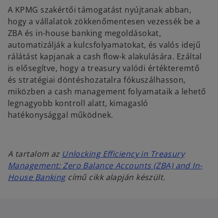
A KPMG szakértői támogatást nyújtanak abban,
hogy a vállalatok zökkenőmentesen vezessék be a
ZBA és in-house banking megoldásokat,
automatizálják a kulcsfolyamatokat, és valós idejű
rálátást kapjanak a cash flow-k alakulására. Ezáltal
is elősegítve, hogy a treasury valódi értékteremtő
és stratégiai döntéshozatalra fókuszálhasson,
miközben a cash management folyamataik a lehető
legnagyobb kontroll alatt, kimagasló
hatékonysággal működnek.
A tartalom az
Unlocking Efficiency in Treasury
Management: Zero Balance Accounts (ZBA) and In-
o
House Banking
című cikk alapján készült.
p
e
n