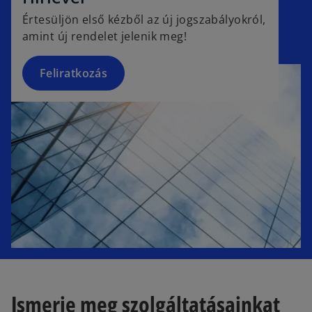
n
Értesüljön első kézből az új jogszabályokról,
s
amint új rendelet jelenik meg!
i
n
a
Feliratkozás
n
e
w
t
a
b
Ismerje meg szolgáltatásainkat