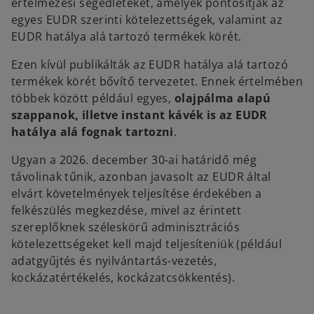
értelmezési segédleteket, amelyek pontosítják az
egyes EUDR szerinti kötelezettségek, valamint az
EUDR hatálya alá tartozó termékek körét.
Ezen kívül publikálták az EUDR hatálya alá tartozó
termékek körét bővítő tervezetet. Ennek értelmében
többek között például egyes,
olajpálma alapú
szappanok, illetve instant kávék is az EUDR
hatálya alá fognak tartozni
.
Ugyan a 2026. december 30-ai határidő még
távolinak tűnik, azonban javasolt az EUDR által
elvárt követelmények teljesítése érdekében a
felkészülés megkezdése, mivel az érintett
szereplőknek széleskörű adminisztrációs
kötelezettségeket kell majd teljesíteniük (például
adatgyűjtés és nyilvántartás-vezetés,
kockázatértékelés, kockázatcsökkentés).