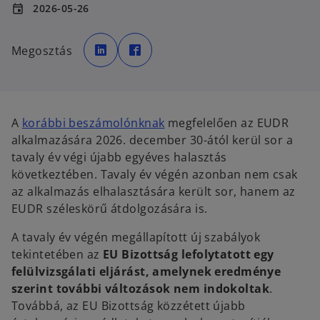
2026-05-26
event
o
o
p
p
Megosztás
e
e
n
n
s
s
i
i
n
n
a
a
n
n
e
e
A
korábbi beszámolónknak
megfelelően az EUDR
w
w
t
t
alkalmazására 2026. december 30-ától kerül sor a
a
a
b
b
tavaly év végi újabb egyéves halasztás
következtében. Tavaly év végén azonban nem csak
az alkalmazás elhalasztására került sor, hanem az
EUDR széleskörű átdolgozására is.
A tavaly év végén megállapított új szabályok
tekintetében az
EU Bizottság lefolytatott egy
felülvizsgálati eljárást, amelynek eredménye
szerint további változások nem indokoltak
.
Továbbá, az EU Bizottság közzétett újabb