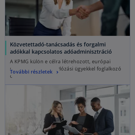
Közvetettadó-tanácsadás és forgalmi
adókkal kapcsolatos adóadminisztráció
A KPMG külön e célra létrehozott, európai
uniós és közvetett adózási ügyekkel foglalkozó
További részletek
csoportja.