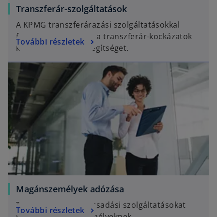
Transzferár-szolgáltatások
A KPMG transzferárazási szolgáltatásokkal
foglalkozó csoportja a transzferár-kockázatok
További részletek
kezelésében nyújt segítséget.
Magánszemélyek adózása
Teljes körű adótanácsadási szolgáltatásokat
További részletek
nyújtunk magánszemélyeknek.