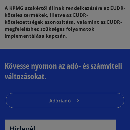
A KPMG szakértői állnak rendelkezésére az EUDR-
köteles termékek, illetve az EUDR-
kötelezettségek azonosítása, valamint az EUDR-
megfeleléshez szükséges folyamatok
implementálása kapcsán.
Kövesse nyomon az adó- és számviteli
változásokat.
Adóriadó
o
p
e
Hírlevél