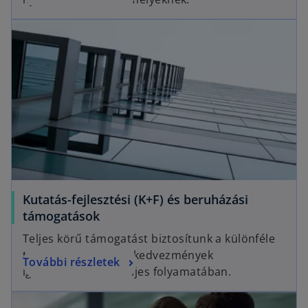
Kutatás-fejlesztési (K+F) és beruházási
támogatások
Teljes körű támogatást biztosítunk a különféle
támogatások és adókedvezmények
További részletek
igénybevételének teljes folyamatában.