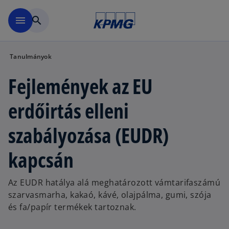
Ugrás a fő tartalomra
menu
search
Tanulmányok
Fejlemények az EU
erdőirtás elleni
szabályozása (EUDR)
kapcsán
Az EUDR hatálya alá meghatározott vámtarifaszámú
szarvasmarha, kakaó, kávé, olajpálma, gumi, szója
és fa/papír termékek tartoznak.