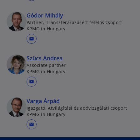
Gódor Mihály
Partner, Transzferárazásért felelős csoport
KPMG in Hungary
mail
Szücs Andrea
Associate partner
KPMG in Hungary
mail
Varga Árpád
Igazgató, Átvilágítási és adóvizsgálati csoport
KPMG in Hungary
mail