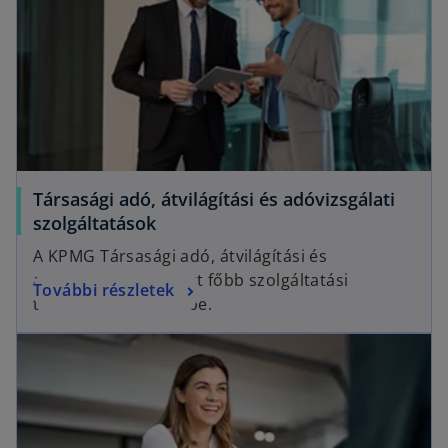
Társasági adó, átvilágítási és adóvizsgálati
szolgáltatások
A KPMG Társasági adó, átvilágítási és
adóvizsgálati csoport főbb szolgáltatási
További részletek
területeit mutatjuk be.