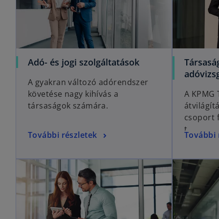
Adó- és jogi szolgáltatások
Társaság
adóvizsg
A gyakran változó adórendszer
követése nagy kihívás a
A KPMG T
társaságok számára.
átvilágít
csoport 
területei
További részletek
További 