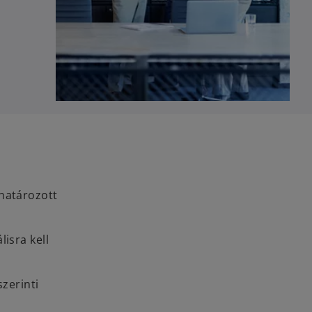
határozott
isra kell
zerinti