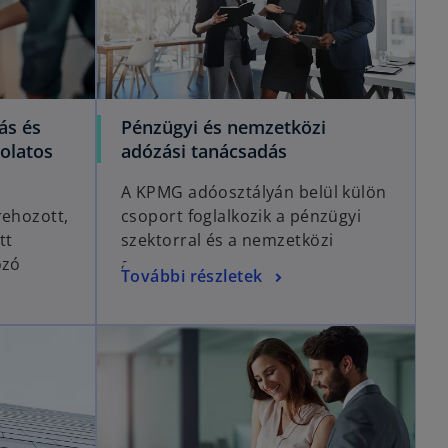
ás és
Pénzügyi és nemzetközi
olatos
adózási tanácsadás
A KPMG adóosztályán belül külön
rehozott,
csoport foglalkozik a pénzügyi
tt
szektorral és a nemzetközi
ozó
adózással.
További részletek