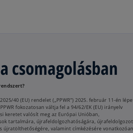
Ugrás a fő tartalomra
k a csomagolásban
rendszert?
2025/40 (EU) rendelet („PPWR”) 2025. február 11-én lépe
PPWR fokozatosan váltja fel a 94/62/EK (EU) irányelv
i keretet valósít meg az Európai Unióban,
ok tartalmára, újrafeldolgozhatóságára, újrafeldolgozot
s újratölthetőségére, valamint címkézésére vonatkozóan