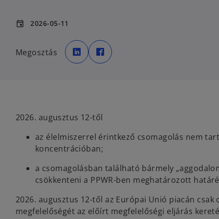
2026-05-11
event
o
o
p
p
Megosztás
e
e
n
n
s
s
i
i
n
n
a
a
n
n
e
e
w
w
t
t
a
a
2026. augusztus 12-től
b
b
az élelmiszerrel érintkező csomagolás nem ta
koncentrációban;
a csomagolásban található bármely „aggodalomr
csökkenteni a PPWR-ben meghatározott határé
2026. augusztus 12-től az Európai Unió piacán csa
megfelelőségét az előírt megfelelőségi eljárás keret