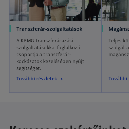
Transzferár-szolgáltatások
Magánsz
A KPMG transzferárazási
Teljes k
szolgáltatásokkal foglalkozó
szolgált
csoportja a transzferár-
magánsz
kockázatok kezelésében nyújt
segítséget.
További részletek
További 