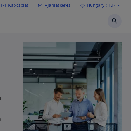
Kapcsolat
Ajánlatkérés
Hungary (HU)
mail_outline
mail_outline
language
expand_more
search
tt
t
.