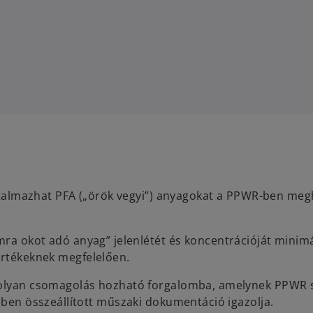
rtalmazhat PFA („örök vegyi”) anyagokat a PPWR-ben meg
a okot adó anyag” jelenlétét és koncentrációját minimál
rtékeknek megfelelően.
k olyan csomagolás hozható forgalomba, amelynek PPWR s
ében összeállított műszaki dokumentáció igazolja.