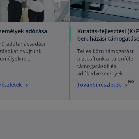
emélyek adózása
Kutatás-fejlesztési (K+F
beruházási támogatás
örű adótanácsadási
atásokat nyújtunk
Teljes körű támogatást
emélyeknek.
biztosítunk a különféle
támogatások és
adókedvezmények
igénybevételének teljes
részletek
További részletek
folyamatában.