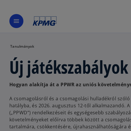
menu
Tanulmányok
Új játékszabályo
Hogyan alakítja át a PPWR az uniós követelmény
A csomagolásról és a csomagolási hulladékról szóló 
hatályba, és 2026. augusztus 12-től alkalmazandó. A 
(„PPWD”) rendelkezéseit és egységesebb szabályozás
követelményeket előírva többek között a csomagolás
tartalmára, csökkentésére, újrahasználhatóságára é