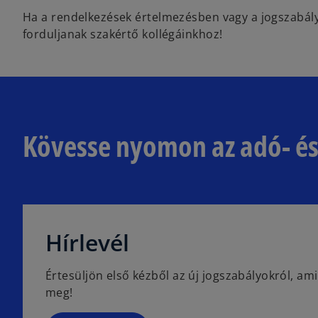
Ha a rendelkezések értelmezésben vagy a jogszabály
forduljanak szakértő kollégáinkhoz!
Kövesse nyomon az adó- és 
o
p
Hírlevél
e
n
Értesüljön első kézből az új jogszabályokról, ami
s
meg!
i
n