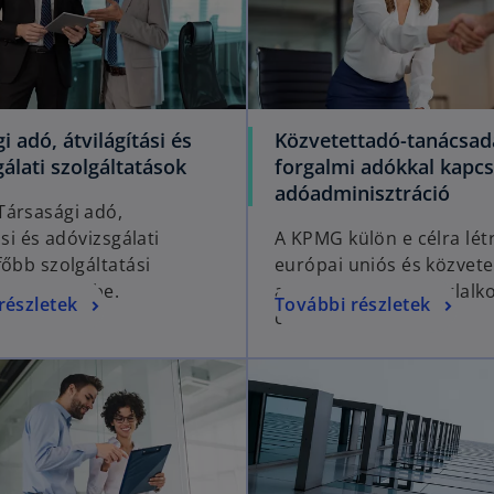
i adó, átvilágítási és
Közvetettadó-tanácsad
álati szolgáltatások
forgalmi adókkal kapcs
adóadminisztráció
ársasági adó,
ási és adóvizsgálati
A KPMG külön e célra lét
főbb szolgáltatási
európai uniós és közvete
t mutatjuk be.
adózási ügyekkel foglalk
részletek
További részletek
csoportja.