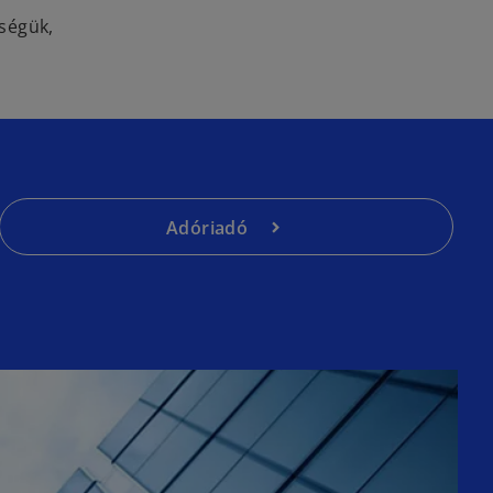
ségük,
Adóriadó