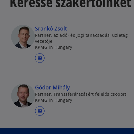
Keresse szakértőinket
Srankó Zsolt
Partner, az adó- és jogi tanácsadási üzletág
vezetője
KPMG in Hungary
mail
Gódor Mihály
Partner, Transzferárazásért felelős csoport
KPMG in Hungary
mail