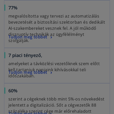
e
s
a
a
o
77%
n
i
n
b
p
s
n
e
megvalósította vagy tervezi az automatizálás
e
i
a
w
bevezetését a biztosítási szektorban és dedikált
n
n
n
t
AI-szakembereket vesznek fel. A jól működő
s
a
e
a
diszruptív technikák az ügyfélélményt
o
Tudjon meg többet
i
n
w
b
szolgálják.
p
n
e
t
e
a
w
a
7 piaci tényező,
n
n
t
b
s
e
a
amelyeket a távközlési vezetőknek szem előtt
i
w
b
kell tartaniuk napjaink kihívásokkal teli
Tudjon meg többet
n
t
időszakában.
a
a
n
b
o
60%
e
p
w
szerint a cégeknek több mint 5%-os növekedést
e
t
jelentett a digitalizáció. Sőt a cégvezetők 88
n
a
százaléka szerint cége már előrehaladott
o
Tudjon meg többet