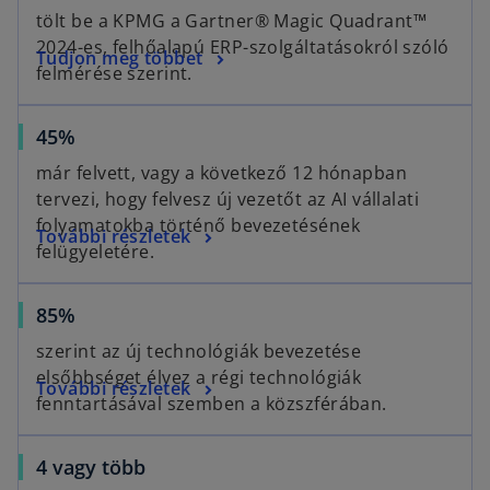
tölt be a KPMG a Gartner® Magic Quadrant™
2024-es, felhőalapú ERP-szolgáltatásokról szóló
Tudjon meg többet
felmérése szerint.
45%
már felvett, vagy a következő 12 hónapban
tervezi, hogy felvesz új vezetőt az AI vállalati
folyamatokba történő bevezetésének
További részletek
felügyeletére.
85%
szerint az új technológiák bevezetése
elsőbbséget élvez a régi technológiák
További részletek
fenntartásával szemben a közszférában.
o
4 vagy több