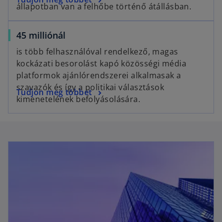
s
b
állapotban van a felhőbe történő átállásban.
p
i
e
n
o
45 milliónál
n
a
p
s
n
is több felhasználóval rendelkező, magas
e
i
e
kockázati besorolást kapó közösségi média
n
n
w
platformok ajánlórendszerei alkalmasak a
s
a
t
szavazók és így a politikai választások
o
Tudjon meg többet
i
n
a
kimenetelének befolyásolására.
p
n
e
b
e
a
w
n
n
t
s
e
a
i
w
b
n
t
a
a
n
b
e
w