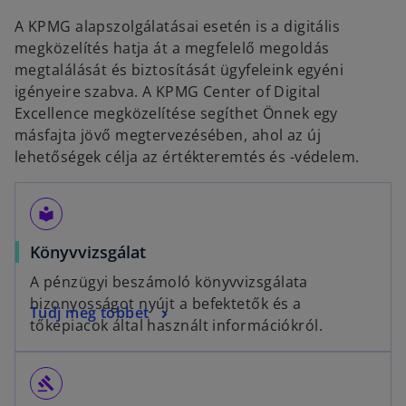
A KPMG alapszolgálatásai esetén is a digitális
megközelítés hatja át a megfelelő megoldás
megtalálását és biztosítását ügyfeleink egyéni
igényeire szabva. A KPMG Center of Digital
Excellence megközelítése segíthet Önnek egy
másfajta jövő megtervezésében, ahol az új
lehetőségek célja az értékteremtés és -védelem.​
local_library
Könyvvizsgálat
A pénzügyi beszámoló könyvvizsgálata
bizonyosságot nyújt a befektetők és a
Tudj meg többet
tőkepiacok által használt információkról.
gavel