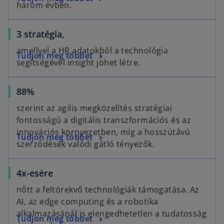
n
n
w
b
három évben.
p
s
a
t
e
i
n
a
3 stratégia,
n
n
e
b
s
a
w
amellyel a HR adatokból a technológia
Tudjon meg többet
i
n
t
segítségével insight jöhet létre.
n
e
a
a
w
b
o
88%
n
t
p
e
a
szerint az agilis megközelítés stratégiai
e
w
b
fontosságú a digitális transzformációs és az
n
t
innovációs környezetben, míg a hosszútávú
o
Tudjon meg többet
s
a
szerződések valódi gátló tényezők.
p
i
b
e
n
o
4x-esére
n
a
p
s
n
nőtt a feltörekvő technológiák támogatása. Az
e
i
e
AI, az edge computing és a robotika
n
n
w
alkalmazásánál is elengedhetetlen a tudatosság
o
Tudjon meg többet
s
a
t