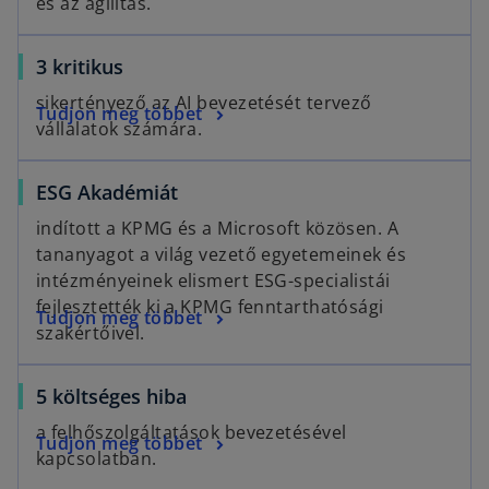
és az agilitás.
p
i
n
a
e
n
e
b
3 kritikus
n
a
w
s
n
t
sikertényező az AI bevezetését tervező
Tudjon meg többet
i
e
a
vállalatok számára.
n
w
b
a
t
o
ESG Akadémiát
n
a
p
e
b
indított a KPMG és a Microsoft közösen. A
e
w
tananyagot a világ vezető egyetemeinek és
n
t
intézményeinek elismert ESG-specialistái
s
a
fejlesztették ki a KPMG fenntarthatósági
o
Tudjon meg többet
i
b
szakértőivel.
p
n
e
a
o
5 költséges hiba
n
n
p
s
e
a felhőszolgáltatások bevezetésével
o
Tudjon meg többet
e
i
w
kapcsolatban.
p
n
n
t