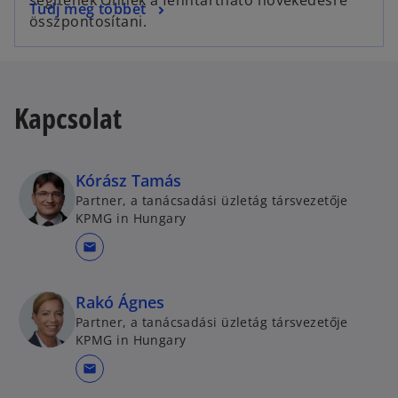
Tudj meg többet
összpontosítani.
Kapcsolat
Kórász Tamás
Partner, a tanácsadási üzletág társvezetője
KPMG in Hungary
mail
Rakó Ágnes
Partner, a tanácsadási üzletág társvezetője
KPMG in Hungary
mail