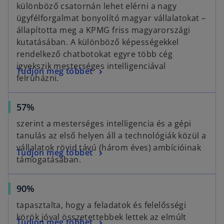
p
különböző csatornán lehet elérni a nagy
e
ügyfélforgalmat bonyolító magyar vállalatokat –
n
állapította meg a KPMG friss magyarországi
s
kutatásában. A különböző képességekkel
i
rendelkező chatbotokat egyre több cég
n
igyekszik mesterséges intelligenciával
o
Tudjon meg többet
a
felruházni.
p
n
e
e
o
57%
n
w
p
s
t
szerint a mesterséges intelligencia és a gépi
e
i
a
tanulás az első helyen áll a technológiák közül a
n
n
b
vállalatok rövid távú (három éves) ambícióinak
o
Tudjon meg többet
s
a
támogatásában.
p
i
n
e
n
e
o
90%
n
a
w
p
s
n
t
tapasztalta, hogy a feladatok és felelősségi
e
i
e
a
körök jóval összetettebbek lettek az elmúlt
o
Tudjon meg többet