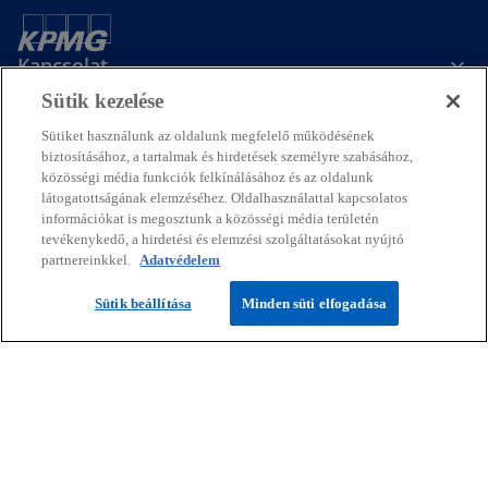
Kapcsolat
Sütik kezelése
Média
Sütiket használunk az oldalunk megfelelő működésének
biztosításához, a tartalmak és hirdetések személyre szabásához,
közösségi média funkciók felkínálásához és az oldalunk
látogatottságának elemzéséhez. Oldalhasználattal kapcsolatos
Rólunk
információkat is megosztunk a közösségi média területén
tevékenykedő, a hirdetési és elemzési szolgáltatásokat nyújtó
o
o
o
o
o
partnereinkkel.
Adatvédelem
p
p
p
p
p
Jogi nyilatkozat
Adatvédelem
e
e
Hozzáférhetőség
e
e
Sütik
e
Segítség
Sütik beállítása
Minden süti elfogadása
n
n
n
n
n
s
s
s
s
s
© 2026 KPMG Hungária Kft./ KPMG Tanácsadó Kft. / A KPMG Law Béli
i
i
i
i
i
Ügyvédi Iroda / KPMG Global Services Hungary Kft., a magyar jog
alapján bejegyzett korlátolt felelősségű társaság, és egyben a KPMG
n
n
n
n
n
International Limited („KPMG International”) angol „private company
a
a
a
a
a
limited by guarantee” társasághoz kapcsolódó független
n
n
n
n
n
tagtársaságokból álló KPMG globális szervezet tagtársasága. Minden
jog fenntartva.