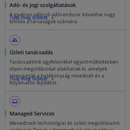
Adó- és jogi szolgáltatások
A gyakran változó adórendszer követése nagy
Tudj meg többet
kihívás a társaságok számára.
people
Üzleti tanácsadás
Tanácsadóink ügyfeleinkkel együttműködésben
olyan megoldásokat alakítanak ki, amelyek
támogatják a hatékonyság növelését és a
Tudj meg többet
folyamatos fejlődést.
computer
Managed Services
Menedzselt technológiai és üzleti megoldásaink
segítenek Önnek a fenntartható növekedésre