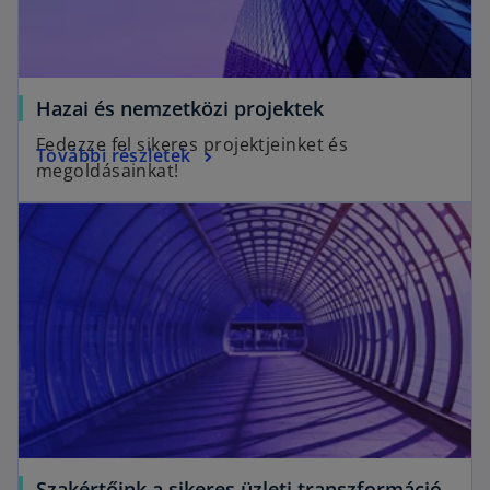
t
a
b
Hazai és nemzetközi projektek
Fedezze fel sikeres projektjeinket és
További részletek
megoldásainkat!
Szakértőink a sikeres üzleti transzformáció