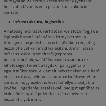
autógyárak. Az előrejelzések szerint egyébként
hosszabb távon ezen a piacon konszolidáció
várható.
Infrastruktúra, logisztika
A hatósági előírások várhatóan korlátozni fogják a
légitaxik használatát városi környezetben, a
tömeges elterjedéshez ezért a jövőben rengeteg
leszállóhelyet kell majd kialakítani. A már létező
infrastruktúra üzemeltetői (repterek,
buszterminálok, vasútállomások) számára ez
lehetőséget teremt a légitaxi iparággal való
együttműködésre. A kiemelt helyszíneken található
infrastruktúra, például az autóparkolók esetében
várható, hogy ezeket is leszállóhellyé alakítják, a
jövőbeli ingatlanfejlesztéseknél pedig megnőhet az
érdeklődés az új épületek tetején elhelyezett
leszállóhelyek iránt.