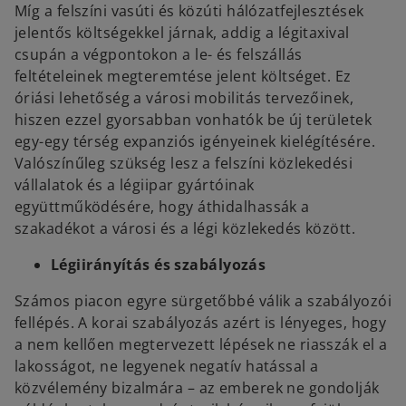
Míg a felszíni vasúti és közúti hálózatfejlesztések
jelentős költségekkel járnak, addig a légitaxival
csupán a végpontokon a le- és felszállás
feltételeinek megteremtése jelent költséget. Ez
óriási lehetőség a városi mobilitás tervezőinek,
hiszen ezzel gyorsabban vonhatók be új területek
egy-egy térség expanziós igényeinek kielégítésére.
Valószínűleg szükség lesz a felszíni közlekedési
vállalatok és a légiipar gyártóinak
együttműködésére, hogy áthidalhassák a
szakadékot a városi és a légi közlekedés között.
Légiirányítás és szabályozás
Számos piacon egyre sürgetőbbé válik a szabályozói
fellépés. A korai szabályozás azért is lényeges, hogy
a nem kellően megtervezett lépések ne riasszák el a
lakosságot, ne legyenek negatív hatással a
közvélemény bizalmára – az emberek ne gondolják