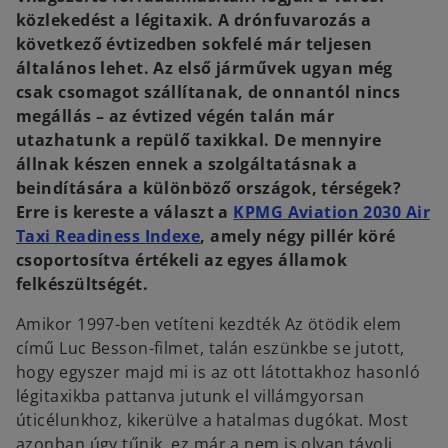
a
a
b
b
közlekedést a légitaxik. A drónfuvarozás a
következő évtizedben sokfelé már teljesen
általános lehet. Az első járművek ugyan még
csak csomagot szállítanak, de onnantól nincs
megállás – az évtized végén talán már
utazhatunk a repülő taxikkal. De mennyire
állnak készen ennek a szolgáltatásnak a
beindítására a különböző országok, térségek?
Erre is kereste a választ a
KPMG Aviation 2030 Air
o
Taxi Readiness Indexe
, amely négy pillér köré
p
csoportosítva értékeli az egyes államok
e
felkészültségét.
n
Amikor 1997-ben vetíteni kezdték Az ötödik elem
s
című Luc Besson-filmet, talán eszünkbe se jutott,
i
hogy egyszer majd mi is az ott látottakhoz hasonló
n
légitaxikba pattanva jutunk el villámgyorsan
a
úticélunkhoz, kikerülve a hatalmas dugókat. Most
n
azonban úgy tűnik, ez már a nem is olyan távoli