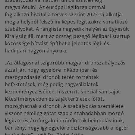
szabályozás várhatóan uniós szinten fog
megvalósulni. Az európai légiforgalommal
foglalkozó hivatal a tervek szerint 2023-ra alkotja
meg a helyből felszállni képes légitaxikra vonatkozó
szabályokat. A ranglista negyedik helyén az Egyesült
Királyság áll, mert az ország pezsgő légiipari startup
közössége bízvást építhet a jelentős légi- és
hadiipari hagyományokra.
„Az átlagosnál szigorúbb magyar drónszabályozás
azzal jár, hogy egyelőre inkább ipari és
mezőgazdasági drónok terén történtek
befektetések, még pedig nagyvállalatok
kezdeményezésében, hiszen itt speciálisan saját
létesítményekben és saját területek fölött
mozoghatnak a drónok. A szabályozás szemlélete
viszont némileg gátat szab a szabadabban mozgó
légitaxi és áruforgalmi drónflották beindulásának,
bár tény, hogy így egyelőre biztonságosabb a légtér