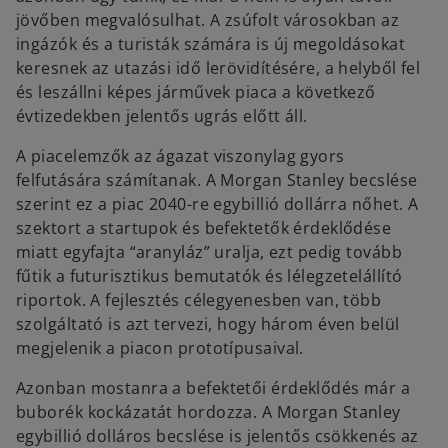
e
jövőben megvalósulhat. A zsúfolt városokban az
w
ingázók és a turisták számára is új megoldásokat
t
keresnek az utazási idő lerövidítésére, a helyből fel
a
és leszállni képes járművek piaca a következő
b
évtizedekben jelentős ugrás előtt áll.
A piacelemzők az ágazat viszonylag gyors
felfutására számítanak. A Morgan Stanley becslése
szerint ez a piac 2040-re egybillió dollárra nőhet. A
szektort a startupok és befektetők érdeklődése
miatt egyfajta “aranyláz” uralja, ezt pedig tovább
fűtik a futurisztikus bemutatók és lélegzetelállító
riportok. A fejlesztés célegyenesben van, több
szolgáltató is azt tervezi, hogy három éven belül
megjelenik a piacon prototípusaival.
Azonban mostanra a befektetői érdeklődés már a
buborék kockázatát hordozza. A Morgan Stanley
egybillió dolláros becslése is jelentős csökkenés az