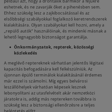
például azt, hogy a dróntaxik bármikor a fejükre
eshetnek, és ne zavarják őket a pihenésben sem.
Ehhez szükség lesz a zajkibocsátással és az
elsőbbségi szabályokkal foglalkozó keretrendszerek
kialakítására. Olyan szabályokat kell hozni, amely a
„repülő autók” használóinak, és mindenki másnak a
lehető legnagyobb biztonságot garantálja.
Önkormányzatok, repterek, közösségi
közlekedés
A meglévő reptereknek várhatóan jelentős légitaxi
kapacitás befogadására kell felkészülniük. Az
újonnan épülő terminálok kialakításánál érdemes
már ezzel is számolni. Míg egyes belvárosi
leszállóhelyek várhatóan képesek lesznek
lebonyolítani az utasfelvételt akár nemzetközi
járatokra is, addig más reptereken továbbra is
o
szükség lesz a biztonsági ellenőrzésre a teljes
p
beléptetés előtt.