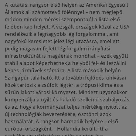
A kutatási rangsor első helyén az Amerikai Egyesült
Államok áll számottevő fölénnyel – nem meglepő
módon minden mérési szempontból a lista első
felében kap helyet. A vizsgált országok közül az USA
rendelkezik a legnagyobb légiforgalommal, ami
nagyfokú keresletet jelez légi utazásra, emellett
pedig magasan fejlett légiforgalmi irányítási
infrastruktúrát is magáénak mondhat – ezek együtt
stabil alapot képezhetnek a helyből fel- és leszállni
képes járművek számára. A lista második helyén
Szingapúr található. Itt a további fejlődés kihívásai
közé tartozik a zsúfolt légtér, a trópusi klíma és a
sűrűn lakott városi környezet. Mindezt ugyanakkor
kompenzálja a nyílt és haladó szellemű szabályozás,
és az, hogy a kormányzat teljes mértékig nyitott az
új technológiák bevezetésére, ösztönzi azok
használatát. A rangsor harmadik helyére – első
európai országként – Hollandia került. Itt a