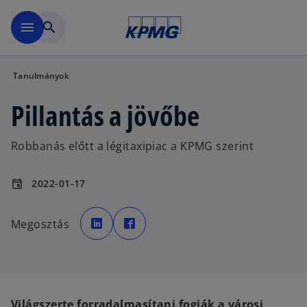
Ugrás a fő tartalomra
menu
search
Tanulmányok
Pillantás a jövőbe
Robbanás előtt a légitaxipiac a KPMG szerint
2022-01-17
event
o
o
p
p
Megosztás
e
e
n
n
s
s
i
i
n
n
a
a
n
n
e
e
w
w
t
t
Világszerte forradalmasítani fogják a városi