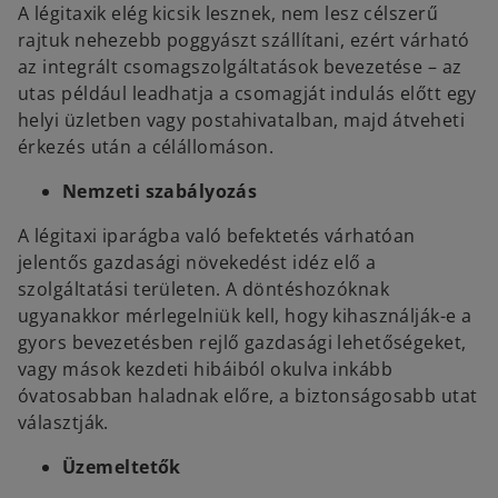
A légitaxik elég kicsik lesznek, nem lesz célszerű
rajtuk nehezebb poggyászt szállítani, ezért várható
az integrált csomagszolgáltatások bevezetése – az
utas például leadhatja a csomagját indulás előtt egy
helyi üzletben vagy postahivatalban, majd átveheti
érkezés után a célállomáson.
Nemzeti szabályozás
A légitaxi iparágba való befektetés várhatóan
jelentős gazdasági növekedést idéz elő a
szolgáltatási területen. A döntéshozóknak
ugyanakkor mérlegelniük kell, hogy kihasználják-e a
gyors bevezetésben rejlő gazdasági lehetőségeket,
vagy mások kezdeti hibáiból okulva inkább
óvatosabban haladnak előre, a biztonságosabb utat
választják.
Üzemeltetők