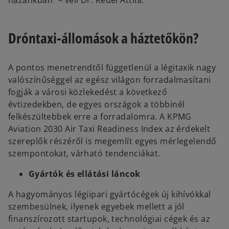
hazánkban” – véli Dr. Rédei Attila.
Dróntaxi-állomások a háztetőkön?
A pontos menetrendtől függetlenül a légitaxik nagy
valószínűséggel az egész világon forradalmasítani
fogják a városi közlekedést a következő
évtizedekben, de egyes országok a többinél
felkészültebbek erre a forradalomra. A KPMG
Aviation 2030 Air Taxi Readiness Index az érdekelt
szereplők részéről is megemlít egyes mérlegelendő
szempontokat, várható tendenciákat.
Gyártók és ellátási láncok
A hagyományos légiipari gyártócégek új kihívókkal
szembesülnek, ilyenek egyebek mellett a jól
finanszírozott startupok, technológiai cégek és az