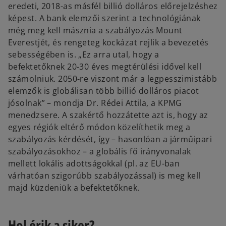
eredeti, 2018-as másfél billió dolláros előrejelzéshez
képest. A bank elemzői szerint a technológiának
még meg kell másznia a szabályozás Mount
Everestjét, és rengeteg kockázat rejlik a bevezetés
sebességében is. „Ez arra utal, hogy a
befektetőknek 20-30 éves megtérülési idővel kell
számolniuk. 2050-re viszont már a legpesszimistább
elemzők is globálisan több billió dolláros piacot
jósolnak” – mondja Dr. Rédei Attila, a KPMG
menedzsere. A szakértő hozzátette azt is, hogy az
egyes régiók eltérő módon közelíthetik meg a
szabályozás kérdését, így – hasonlóan a járműipari
szabályozásokhoz – a globális fő irányvonalak
mellett lokális adottságokkal (pl. az EU-ban
várhatóan szigorúbb szabályozással) is meg kell
majd küzdeniük a befektetőknek.
Hol érik a siker?