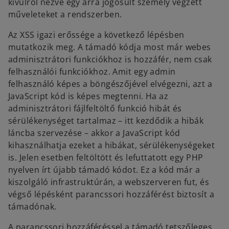
kívülről nézve egy arra jogosult személy végzett
műveleteket a rendszerben.
Az XSS igazi erőssége a következő lépésben
mutatkozik meg. A támadó kódja most már webes
adminisztrátori funkciókhoz is hozzáfér, nem csak
felhasználói funkciókhoz. Amit egy admin
felhasználó képes a böngészőjével elvégezni, azt a
JavaScript kód is képes megtenni. Ha az
adminisztrátori fájlfeltöltő funkció hibát és
sérülékenységet tartalmaz – itt kezdődik a hibák
láncba szervezése – akkor a JavaScript kód
kihasználhatja ezeket a hibákat, sérülékenységeket
is. Jelen esetben feltöltött és lefuttatott egy PHP
nyelven írt újabb támadó kódot. Ez a kód már a
kiszolgáló infrastruktúrán, a webszerveren fut, és
végső lépésként parancssori hozzáférést biztosít a
támadónak.
A parancssori hozzáféréssel a támadó tetszőleges