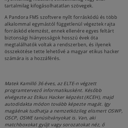
tartalmilag kifogásolhatatlan szövegek.
A Pandora FMS szoftvere nyílt forráskódú és több
alkalommal egymástól függetlenül végeztek rajta
forráskód elemzést, ennek ellenére egyes feltárt
biztonsági hiányosságok hosszú évek óta
megtalálhatók voltak a rendszerben, és ilyenek
összekötése tette lehetővé a magyar etikus hacker
számára is a hozzáférés.
Matek Kamilló 36 éves, az ELTE-n végzett
programtervező informatikusként. Később
elvégezte az Etikus Hacker képzést (KCEH), majd
autodidakta módon tovább képezte magát. Igy
magáénak tudhatja a nemzetközileg elismert OSWP,
OSCP, OSWE tanúsítványokat is. Van, aki
matchboxokat gyűjt vagy sorozatokat néz, ő