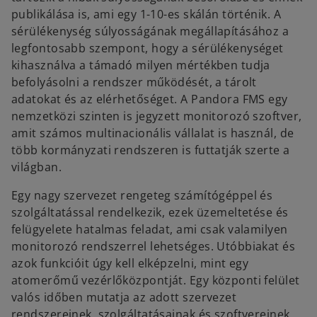
publikálása is, ami egy 1-10-es skálán történik. A
sérülékenység súlyosságának megállapításához a
legfontosabb szempont, hogy a sérülékenységet
kihasználva a támadó milyen mértékben tudja
befolyásolni a rendszer működését, a tárolt
adatokat és az elérhetőséget. A Pandora FMS egy
nemzetközi szinten is jegyzett monitorozó szoftver,
amit számos multinacionális vállalat is használ, de
több kormányzati rendszeren is futtatják szerte a
világban.
Egy nagy szervezet rengeteg számítógéppel és
szolgáltatással rendelkezik, ezek üzemeltetése és
felügyelete hatalmas feladat, ami csak valamilyen
monitorozó rendszerrel lehetséges. Utóbbiakat és
azok funkcióit úgy kell elképzelni, mint egy
atomerőmű vezérlőközpontját. Egy központi felület
valós időben mutatja az adott szervezet
rendszereinek, szolgáltatásainak és szoftvereinek