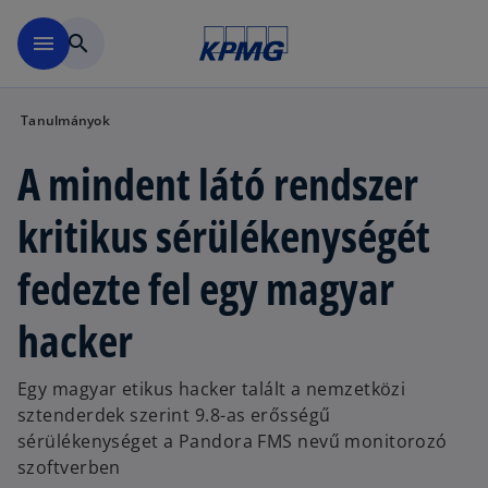
Ugrás a fő tartalomra
menu
search
Tanulmányok
A mindent látó rendszer
kritikus sérülékenységét
fedezte fel egy magyar
hacker
Egy magyar etikus hacker talált a nemzetközi
sztenderdek szerint 9.8-as erősségű
sérülékenységet a Pandora FMS nevű monitorozó
szoftverben