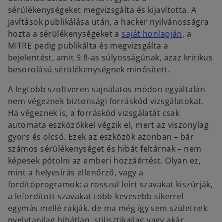
sérülékenységeket megvizsgálta és kijavította. A
javítások publikálása után, a hacker nyilvánosságra
o
hozta a sérülékenységeket a
saját honlapján
, a
p
MITRE pedig publikálta és megvizsgálta a
e
bejelentést, amit 9.8-as súlyosságúnak, azaz kritikus
n
besorolású sérülékenységnek minősített.
s
A legtöbb szoftveren sajnálatos módon egyáltalán
i
nem végeznek biztonsági forráskód vizsgálatokat.
n
Ha végeznek is, a forráskód vizsgálatát csak
a
automata eszközökkel végzik el, mert az viszonylag
n
gyors és olcsó. Ezek az eszközök azonban – bár
e
számos sérülékenységet és hibát feltárnak – nem
w
képesek pótolni az emberi hozzáértést. Olyan ez,
t
mint a helyesírás ellenőrző, vagy a
a
fordítóprogramok: a rosszul leírt szavakat kiszúrják,
b
a lefordított szavakat több-kevesebb sikerrel
egymás mellé rakják, de ma még így sem születnek
nyelvtanilag hibátlan, stilisztikailag vagy akár