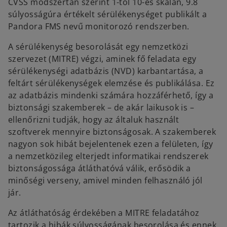
CVSS módszertan szerint 1-től 10-es skálán, 9.8
súlyosságúra értékelt sérülékenységet publikált a
Pandora FMS nevű monitorozó rendszerben.
A sérülékenység besorolását egy nemzetközi
szervezet (MITRE) végzi, aminek fő feladata egy
sérülékenységi adatbázis (NVD) karbantartása, a
feltárt sérülékenységek elemzése és publikálása. Ez
az adatbázis mindenki számára hozzáférhető, így a
biztonsági szakemberek – de akár laikusok is –
ellenőrizni tudják, hogy az általuk használt
szoftverek mennyire biztonságosak. A szakemberek
nagyon sok hibát bejelentenek ezen a felületen, így
a nemzetközileg elterjedt informatikai rendszerek
biztonságossága átláthatóvá válik, erősödik a
minőségi verseny, amivel minden felhasználó jól
jár.
Az átláthatóság érdekében a MITRE feladatához
tartozik a hibák súlyosságának besorolása és ennek