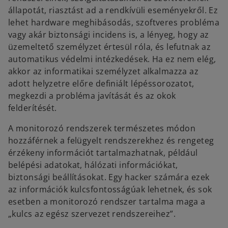
állapotát, riasztást ad a rendkívüli eseményekről. Ez
lehet hardware meghibásodás, szoftveres probléma
vagy akár biztonsági incidens is, a lényeg, hogy az
üzemeltető személyzet értesül róla, és lefutnak az
automatikus védelmi intézkedések. Ha ez nem elég,
akkor az informatikai személyzet alkalmazza az
adott helyzetre előre definiált lépéssorozatot,
megkezdi a probléma javítását és az okok
felderítését.
A monitorozó rendszerek természetes módon
hozzáférnek a felügyelt rendszerekhez és rengeteg
érzékeny információt tartalmazhatnak, például
belépési adatokat, hálózati információkat,
biztonsági beállításokat. Egy hacker számára ezek
az információk kulcsfontosságúak lehetnek, és sok
esetben a monitorozó rendszer tartalma maga a
„kulcs az egész szervezet rendszereihez”.