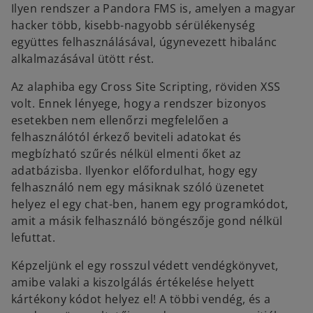
Ilyen rendszer a Pandora FMS is, amelyen a magyar
hacker több, kisebb-nagyobb sérülékenység
együttes felhasználásával, úgynevezett hibalánc
alkalmazásával ütött rést.
Az alaphiba egy Cross Site Scripting, röviden XSS
volt. Ennek lényege, hogy a rendszer bizonyos
esetekben nem ellenőrzi megfelelően a
felhasználótól érkező beviteli adatokat és
megbízható szűrés nélkül elmenti őket az
adatbázisba. Ilyenkor előfordulhat, hogy egy
felhasználó nem egy másiknak szóló üzenetet
helyez el egy chat-ben, hanem egy programkódot,
amit a másik felhasználó böngészője gond nélkül
lefuttat.
Képzeljünk el egy rosszul védett vendégkönyvet,
amibe valaki a kiszolgálás értékelése helyett
kártékony kódot helyez el! A többi vendég, és a