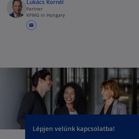
Lukács Kornél
Partner
KPMG in Hungary
mail
Lépjen velünk kapcsolatba!