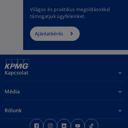
Világos és praktikus megoldásokkal
támogatjuk ügyfeleinket.
Ajánlatkérés
Kapcsolat
Média
Rólunk
o
o
o
o
o