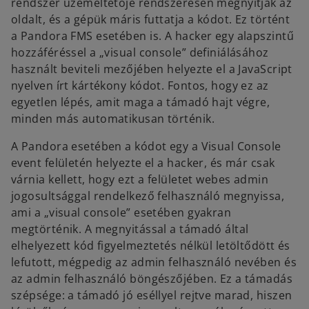
rendszer üzemeltetője rendszeresen megnyitják az
oldalt, és a gépük máris futtatja a kódot. Ez történt
a Pandora FMS esetében is. A hacker egy alapszintű
hozzáféréssel a „visual console” definiálásához
használt beviteli mezőjében helyezte el a JavaScript
nyelven írt kártékony kódot. Fontos, hogy ez az
egyetlen lépés, amit maga a támadó hajt végre,
minden más automatikusan történik.
A Pandora esetében a kódot egy a Visual Console
event felületén helyezte el a hacker, és már csak
várnia kellett, hogy ezt a felületet webes admin
jogosultsággal rendelkező felhasználó megnyissa,
ami a „visual console” esetében gyakran
megtörténik. A megnyitással a támadó által
elhelyezett kód figyelmeztetés nélkül letöltődött és
lefutott, mégpedig az admin felhasználó nevében és
az admin felhasználó böngészőjében. Ez a támadás
szépsége: a támadó jó eséllyel rejtve marad, hiszen