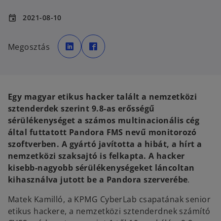
2021-08-10
event
o
o
p
p
Megosztás
e
e
n
n
s
s
i
i
n
n
a
a
n
n
e
e
Egy magyar etikus hacker talált a nemzetközi
w
w
t
t
sztenderdek szerint 9.8-as erősségű
a
a
b
b
sérülékenységet a számos multinacionális cég
által futtatott Pandora FMS nevű monitorozó
szoftverben. A gyártó javította a hibát, a hírt a
nemzetközi szaksajtó is felkapta. A hacker
kisebb-nagyobb sérülékenységeket láncoltan
kihasználva jutott be a Pandora szerverébe
.
Matek Kamilló, a KPMG CyberLab csapatának senior
etikus hackere, a nemzetközi sztenderdnek számító