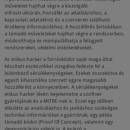
műveletet hajthat végre a kiszolgáló
infrastruktúrán, hozzáfér az adatbázishoz, a
kapcsolati adatokhoz és a szerveren található
érzékeny információkhoz. A hozzáférés birtokában
a támadó műveleteket hajthat végre a rendszerben,
módosíthatja és manipulálhatja a felügyelt
rendszereket, védelmi intézkedéseket.
Az etikus hacker a forráskódot saját maga által
készített eszközökkel vizsgálva fedezte fel a
különböző sérülékenységeket. Ezeket összekötve és
együtt kihasználva szerzett egyre magasabb
hozzáférést a környezetben. A sérülékenységeket
etikus hacker lévén bejelentette a szoftver
gyártójának és a MITRE-nek is. Ezzel egy időben
elküldte az analizáláshoz és javításhoz szükséges
technikai információkat a gyártónak, egy példa
támadó kódot (Proof Of Concept), valamint egy
demonstrációs videót is. A gyártó a