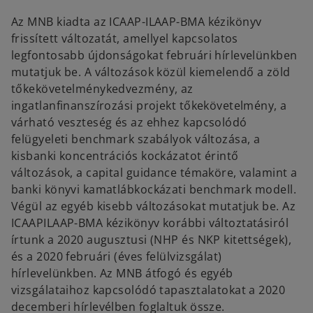
e
e
w
w
Az MNB kiadta az ICAAP-ILAAP-BMA kézikönyv
t
t
a
a
frissített változatát, amellyel kapcsolatos
b
b
legfontosabb újdonságokat februári hírlevelünkben
mutatjuk be. A változások közül kiemelendő a zöld
tőkekövetelménykedvezmény, az
ingatlanfinanszírozási projekt tőkekövetelmény, a
várható veszteség és az ehhez kapcsolódó
felügyeleti benchmark szabályok változása, a
kisbanki koncentrációs kockázatot érintő
változások, a capital guidance témaköre, valamint a
banki könyvi kamatlábkockázati benchmark modell.
Végül az egyéb kisebb változásokat mutatjuk be. Az
ICAAPILAAP-BMA kézikönyv korábbi változtatásiról
írtunk a 2020 augusztusi (NHP és NKP kitettségek),
és a 2020 februári (éves felülvizsgálat)
hírlevelünkben. Az MNB átfogó és egyéb
o
vizsgálataihoz kapcsolódó tapasztalatokat a 2020
p
decemberi hírlevélben foglaltuk össze.