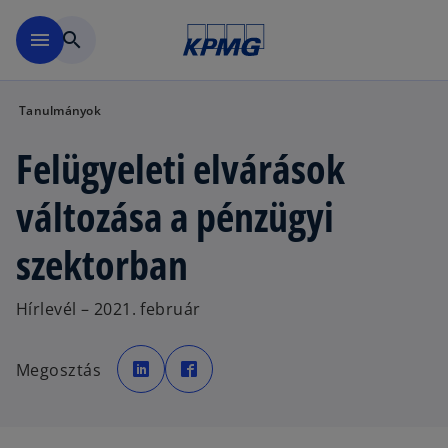
Ugrás a fő tartalomra
menu
search
Tanulmányok
Felügyeleti elvárások
változása a pénzügyi
szektorban
Hírlevél – 2021. február
o
o
p
p
Megosztás
e
e
n
n
s
s
i
i
n
n
a
a
n
n