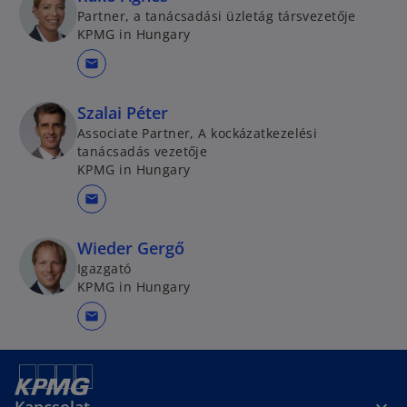
Partner, a tanácsadási üzletág társvezetője
KPMG in Hungary
mail
Szalai Péter
Associate Partner, A kockázatkezelési
tanácsadás vezetője
KPMG in Hungary
mail
Wieder Gergő
Igazgató
KPMG in Hungary
mail
Kapcsolat