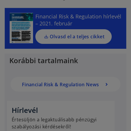
e
n
s
Financial Risk & Regulation hírlevél
i
– 2021. február
n
a
Olvasd el a teljes cikket
n
e
w
Korábbi tartalmaink
t
a
b
Financial Risk & Regulation News
o
p
e
Hírlevél
n
Értesüljön a legaktuálisabb pénzügyi
s
szabályozási kérdésekről!
i