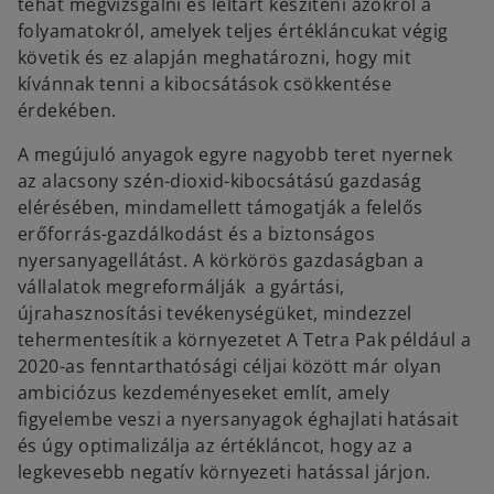
tehát megvizsgálni és leltárt készíteni azokról a
folyamatokról, amelyek teljes értékláncukat végig
követik és ez alapján meghatározni, hogy mit
kívánnak tenni a kibocsátások csökkentése
érdekében.
A megújuló anyagok egyre nagyobb teret nyernek
az alacsony szén-dioxid-kibocsátású gazdaság
elérésében, mindamellett támogatják a felelős
erőforrás-gazdálkodást és a biztonságos
nyersanyagellátást. A körkörös gazdaságban a
vállalatok megreformálják a gyártási,
újrahasznosítási tevékenységüket, mindezzel
tehermentesítik a környezetet A Tetra Pak például a
2020-as fenntarthatósági céljai között már olyan
ambiciózus kezdeményeseket említ, amely
figyelembe veszi a nyersanyagok éghajlati hatásait
és úgy optimalizálja az értékláncot, hogy az a
legkevesebb negatív környezeti hatással járjon.