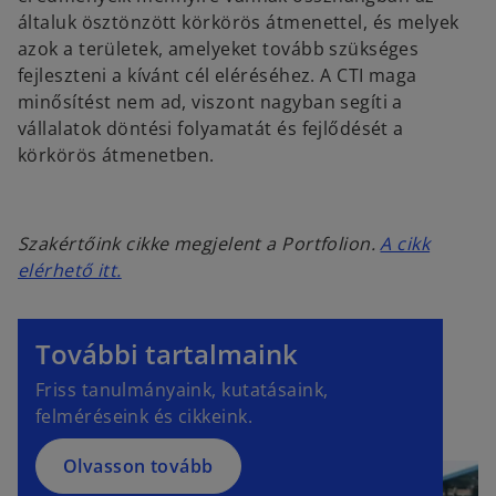
általuk ösztönzött körkörös átmenettel, és melyek
azok a területek, amelyeket tovább szükséges
fejleszteni a kívánt cél eléréséhez. A CTI maga
minősítést nem ad, viszont nagyban segíti a
vállalatok döntési folyamatát és fejlődését a
körkörös átmenetben.
Szakértőink cikke megjelent a Portfolion.
A cikk
o
elérhető itt.
p
e
További tartalmaink
n
s
Friss tanulmányaink, kutatásaink,
i
felméréseink és cikkeink.
n
a
Olvasson tovább
n