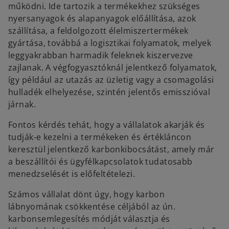
működni. Ide tartozik a termékekhez szükséges
nyersanyagok és alapanyagok előállítása, azok
szállítása, a feldolgozott élelmiszertermékek
gyártása, továbbá a logisztikai folyamatok, melyek
leggyakrabban harmadik feleknek kiszervezve
zajlanak. A végfogyasztóknál jelentkező folyamatok,
így például az utazás az üzletig vagy a csomagolási
hulladék elhelyezése, szintén jelentős emisszióval
járnak.
Fontos kérdés tehát, hogy a vállalatok akarják és
tudják-e kezelni a termékeken és értékláncon
keresztül jelentkező karbonkibocsátást, amely már
a beszállítói és ügyfélkapcsolatok tudatosabb
menedzselését is előfeltételezi.
Számos vállalat dönt úgy, hogy karbon
lábnyomának csökkentése céljából az ún.
karbonsemlegesítés módját választja és