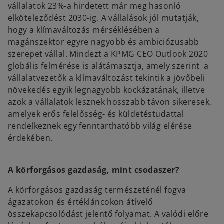
vállalatok 23%-a hirdetett már meg hasonló
elköteleződést 2030-ig. A vállalások jól mutatják,
hogy a klímaváltozás mérséklésében a
magánszektor egyre nagyobb és ambiciózusabb
szerepet vállal. Mindezt a KPMG CEO Outlook 2020
globális felmérése is alátámasztja, amely szerint a
vállalatvezetők a klímaváltozást tekintik a jövőbeli
növekedés egyik legnagyobb kockázatának, illetve
azok a vállalatok lesznek hosszabb távon sikeresek,
amelyek erős felelősség- és küldetéstudattal
rendelkeznek egy fenntarthatóbb világ elérése
érdekében.
A körforgásos gazdaság, mint csodaszer?
A körforgásos gazdaság természeténél fogva
ágazatokon és értékláncokon átívelő
összekapcsolódást jelentő folyamat. A valódi előre