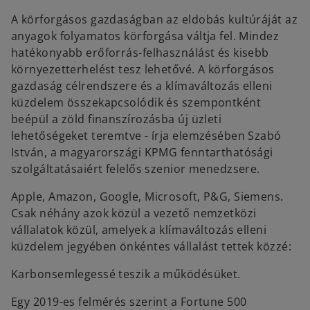
n
n
e
e
A körforgásos gazdaságban az eldobás kultúráját az
w
w
t
t
anyagok folyamatos körforgása váltja fel. Mindez
a
a
b
b
hatékonyabb erőforrás-felhasználást és kisebb
környezetterhelést tesz lehetővé. A körforgásos
gazdaság célrendszere és a klímaváltozás elleni
küzdelem összekapcsolódik és szempontként
beépül a zöld finanszírozásba új üzleti
lehetőségeket teremtve - írja elemzésében Szabó
István, a magyarországi KPMG fenntarthatósági
szolgáltatásaiért felelős szenior menedzsere.
Apple, Amazon, Google, Microsoft, P&G, Siemens.
Csak néhány azok közül a vezető nemzetközi
vállalatok közül, amelyek a klímaváltozás elleni
küzdelem jegyében önkéntes vállalást tettek közzé:
Karbonsemlegessé teszik a működésüket.
Egy 2019-es felmérés szerint a Fortune 500