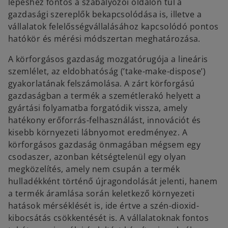
lépéshez fontos a szabályozói oldalon túl a
gazdasági szereplők bekapcsolódása is, illetve a
vállalatok felelősségvállalásához kapcsolódó pontos
hatókör és mérési módszertan meghatározása.
A körforgásos gazdaság mozgatórugója a lineáris
szemlélet, az eldobhatóság (’take-make-dispose’)
gyakorlatának felszámolása. A zárt körforgású
gazdaságban a termék a szemétlerakó helyett a
gyártási folyamatba forgatódik vissza, amely
hatékony erőforrás-felhasználást, innovációt és
kisebb környezeti lábnyomot eredményez. A
körforgásos gazdaság önmagában mégsem egy
csodaszer, azonban kétségtelenül egy olyan
megközelítés, amely nem csupán a termék
hulladékként történő újragondolását jelenti, hanem
a termék áramlása során keletkező környezeti
hatások mérséklését is, ide értve a szén-dioxid-
kibocsátás csökkentését is. A vállalatoknak fontos