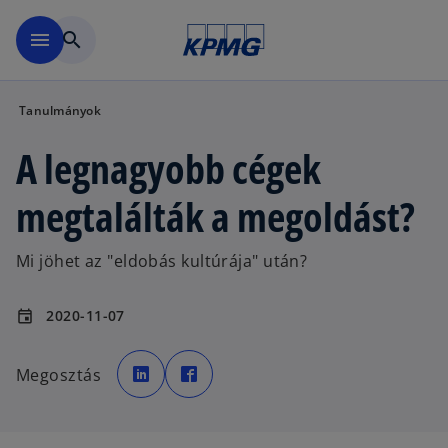
Ugrás a fő tartalomra
menu
search
Tanulmányok
A legnagyobb cégek
megtalálták a megoldást?
Mi jöhet az "eldobás kultúrája" után?
2020-11-07
event
o
o
p
p
Megosztás
e
e
n
n
s
s
i
i
n
n
a
a