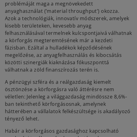
problémáját maga a megnövekedett
anyaghasználat (’material throughput’) okozza.
Azok a technológiák, innovatív módszerek, amelyek
kisebb területeken, kevesebb anyag
felhasználásával termelnek kulcspontjaivá válhatnak
a körforgás megteremtésének már a kezdeti
fázisban. Ezáltal a hulladékok képződésének
megelőzése, az anyagfelhasználás és kibocsátás
közötti szinergiák kiaknázása fókuszponttá
válhatnak a zöld finanszírozás terén is.
A pénzügyi szféra és a reálgazdaság kiemelt
ösztönzése a körforgásra való áttérésre nem
véletlen: Jelenleg a világgazdaság mindössze 8,6%-
ban tekinthető körforgásosnak, amelynek
hátterében a vállalatok felkészültsége is akadályozó
tényező lehet.
Habár a körforgásos gazdasághoz kapcsolható