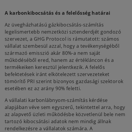
A karbonkibocsátás és a felelősség határai
Az üvegházhatású gázkibocsátás-számítás
legelismertebb nemzetközi sztenderdjét gondozó
szervezet, a GHG Protocol is rámutatott: számos
vállalat szembesül azzal, hogy a tevékenységéből
származó emisszió akár 80%-a nem saját
működéséből ered, hanem az értékláncon és a
termékeiken keresztül jelentkezik. A felelős
befektetések iránt elkötelezett szervezeteket
tömörítő PRI szerint bizonyos gazdasági szektorok
esetében ez az arány 90% feletti.
A vállalati karbonlábnyom-számítás kérdése
alapjában véve sem egyszerű, tekintettel arra, hogy
az alapvető üzleti működésbe közvetlenül bele nem
tartozó kibocsátási adatok nem mindig állnak
rendelkezésre a vállalatok számára. A