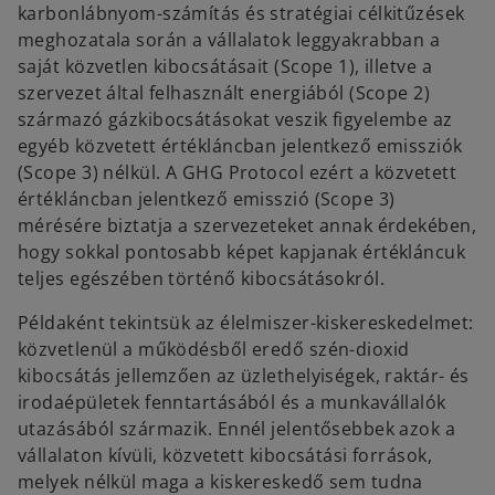
karbonlábnyom-számítás és stratégiai célkitűzések
meghozatala során a vállalatok leggyakrabban a
saját közvetlen kibocsátásait (Scope 1), illetve a
szervezet által felhasznált energiából (Scope 2)
származó gázkibocsátásokat veszik figyelembe az
egyéb közvetett értékláncban jelentkező emissziók
(Scope 3) nélkül. A GHG Protocol ezért a közvetett
értékláncban jelentkező emisszió (Scope 3)
mérésére biztatja a szervezeteket annak érdekében,
hogy sokkal pontosabb képet kapjanak értékláncuk
teljes egészében történő kibocsátásokról.
Példaként tekintsük az élelmiszer-kiskereskedelmet:
közvetlenül a működésből eredő szén-dioxid
kibocsátás jellemzően az üzlethelyiségek, raktár- és
irodaépületek fenntartásából és a munkavállalók
utazásából származik. Ennél jelentősebbek azok a
vállalaton kívüli, közvetett kibocsátási források,
melyek nélkül maga a kiskereskedő sem tudna