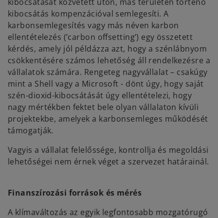
kibocsátását közvetett úton, más területen történő
kibocsátás kompenzációval semlegesíti. A
karbonsemlegesítés vagy más néven karbon
ellentételezés (’carbon offsetting’) egy összetett
kérdés, amely jól példázza azt, hogy a szénlábnyom
csökkentésére számos lehetőség áll rendelkezésre a
vállalatok számára. Rengeteg nagyvállalat – csakúgy
mint a Shell vagy a Microsoft - dönt úgy, hogy saját
szén-dioxid-kibocsátását úgy ellentételezi, hogy
nagy mértékben fektet bele olyan vállalaton kívüli
projektekbe, amelyek a karbonsemleges működését
támogatják.
Vagyis a vállalat felelőssége, kontrollja és megoldási
lehetőségei nem érnek véget a szervezet határainál.
Finanszírozási források és mérés
A klímaváltozás az egyik legfontosabb mozgatórugó