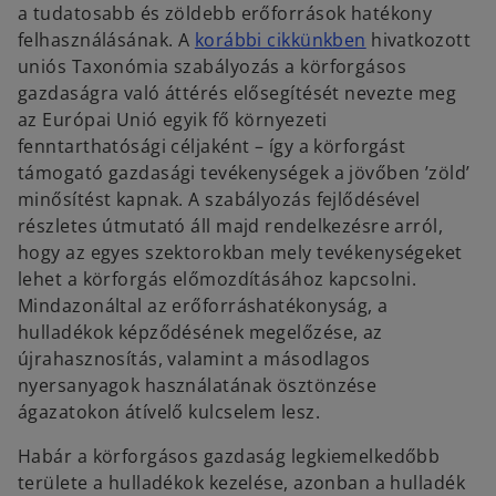
a tudatosabb és zöldebb erőforrások hatékony
o
felhasználásának. A
korábbi cikkünkben
hivatkozott
p
uniós Taxonómia szabályozás a körforgásos
e
gazdaságra való áttérés elősegítését nevezte meg
n
az Európai Unió egyik fő környezeti
s
fenntarthatósági céljaként – így a körforgást
i
támogató gazdasági tevékenységek a jövőben ’zöld’
n
minősítést kapnak. A szabályozás fejlődésével
a
részletes útmutató áll majd rendelkezésre arról,
n
hogy az egyes szektorokban mely tevékenységeket
e
lehet a körforgás előmozdításához kapcsolni.
w
Mindazonáltal az erőforráshatékonyság, a
t
hulladékok képződésének megelőzése, az
a
újrahasznosítás, valamint a másodlagos
b
nyersanyagok használatának ösztönzése
ágazatokon átívelő kulcselem lesz.
Habár a körforgásos gazdaság legkiemelkedőbb
területe a hulladékok kezelése, azonban a hulladék