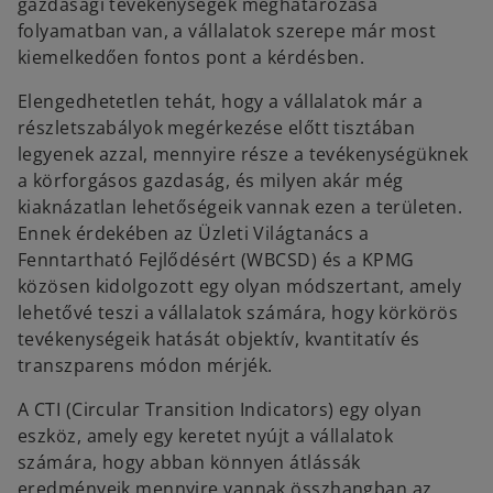
gazdasági tevékenységek meghatározása
folyamatban van, a vállalatok szerepe már most
kiemelkedően fontos pont a kérdésben.
Elengedhetetlen tehát, hogy a vállalatok már a
részletszabályok megérkezése előtt tisztában
legyenek azzal, mennyire része a tevékenységüknek
a körforgásos gazdaság, és milyen akár még
kiaknázatlan lehetőségeik vannak ezen a területen.
Ennek érdekében az Üzleti Világtanács a
Fenntartható Fejlődésért (WBCSD) és a KPMG
közösen kidolgozott egy olyan módszertant, amely
lehetővé teszi a vállalatok számára, hogy körkörös
tevékenységeik hatását objektív, kvantitatív és
transzparens módon mérjék.
A CTI (Circular Transition Indicators) egy olyan
eszköz, amely egy keretet nyújt a vállalatok
számára, hogy abban könnyen átlássák
eredményeik mennyire vannak összhangban az