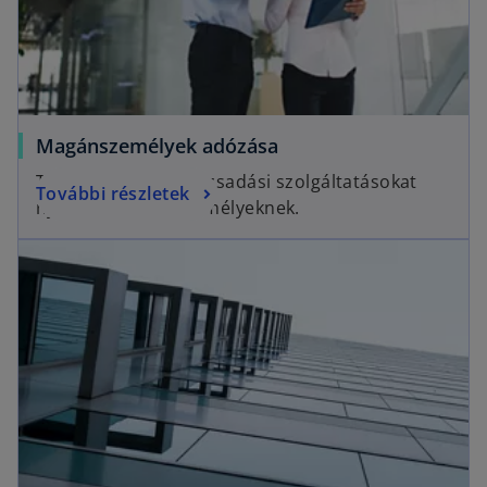
Magánszemélyek adózása
Teljes körű adótanácsadási szolgáltatásokat
További részletek
nyújtunk magánszemélyeknek.