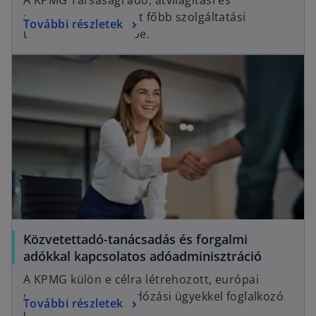
adóvizsgálati csoport főbb szolgáltatási
További részletek
területeit mutatjuk be.
Közvetettadó-tanácsadás és forgalmi
adókkal kapcsolatos adóadminisztráció
A KPMG külön e célra létrehozott, európai
uniós és közvetett adózási ügyekkel foglalkozó
További részletek
csoportja.