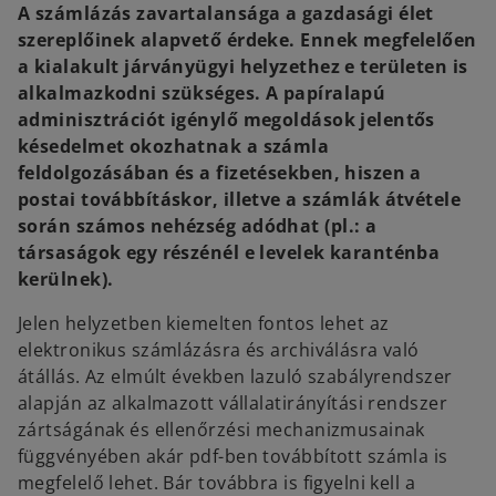
w
w
A számlázás zavartalansága a gazdasági élet
t
t
a
a
szereplőinek alapvető érdeke. Ennek megfelelően
b
b
a kialakult járványügyi helyzethez e területen is
alkalmazkodni szükséges. A papíralapú
adminisztrációt igénylő megoldások jelentős
késedelmet okozhatnak a számla
feldolgozásában és a fizetésekben, hiszen a
postai továbbításkor, illetve a számlák átvétele
során számos nehézség adódhat (pl.: a
társaságok egy részénél e levelek karanténba
kerülnek).
Jelen helyzetben kiemelten fontos lehet az
elektronikus számlázásra és archiválásra való
átállás. Az elmúlt években lazuló szabályrendszer
alapján az alkalmazott vállalatirányítási rendszer
zártságának és ellenőrzési mechanizmusainak
függvényében akár pdf-ben továbbított számla is
megfelelő lehet. Bár továbbra is figyelni kell a