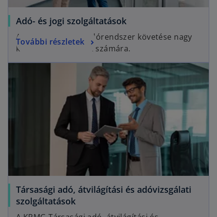
Adó- és jogi szolgáltatások
A gyakran változó adórendszer követése nagy
További részletek
kihívás a társaságok számára.
Társasági adó, átvilágítási és adóvizsgálati
szolgáltatások
A KPMG Társasági adó, átvilágítási és