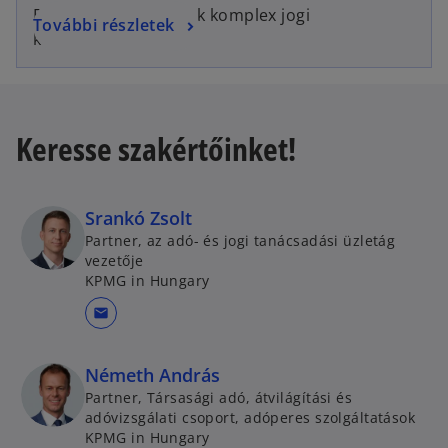
Egyszerű megoldások komplex jogi
További részletek
kérdésekben.
Keresse szakértőinket!
Srankó Zsolt
Partner, az adó- és jogi tanácsadási üzletág
vezetője
KPMG in Hungary
mail
Németh András
Partner, Társasági adó, átvilágítási és
adóvizsgálati csoport, adóperes szolgáltatások
KPMG in Hungary