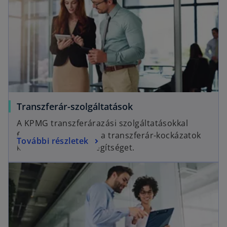
Transzferár-szolgáltatások
A KPMG transzferárazási szolgáltatásokkal
foglalkozó csoportja a transzferár-kockázatok
További részletek
kezelésében nyújt segítséget.