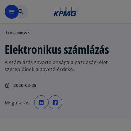
Ugrás a fő tartalomra
menu
search
Tanulmányok
Elektronikus számlázás
A számlázás zavartalansága a gazdasági élet
szereplőinek alapvető érdeke.
2020-03-25
event
o
o
p
p
Megosztás
e
e
n
n
s
s
i
i
n
n
a
a
n
n
e
e