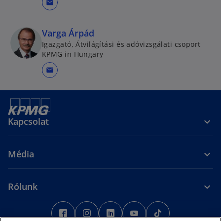
mail
Varga Árpád
Igazgató, Átvilágítási és adóvizsgálati csoport
KPMG in Hungary
mail
Kapcsolat
Média
Rólunk
o
o
o
o
o
p
p
p
p
p