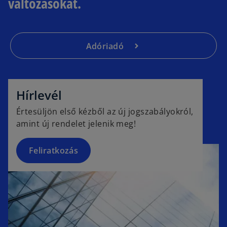
változásokat.
Adóriadó
o
p
e
Hírlevél
n
Értesüljön első kézből az új jogszabályokról,
s
amint új rendelet jelenik meg!
i
n
a
Feliratkozás
n
e
w
t
a
b