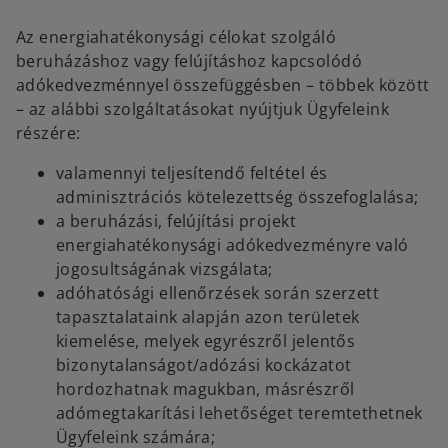
Az energiahatékonysági célokat szolgáló
beruházáshoz vagy felújításhoz kapcsolódó
adókedvezménnyel összefüggésben – többek között
– az alábbi szolgáltatásokat nyújtjuk Ügyfeleink
részére:
valamennyi teljesítendő feltétel és
adminisztrációs kötelezettség összefoglalása;
a beruházási, felújítási projekt
energiahatékonysági adókedvezményre való
jogosultságának vizsgálata;
adóhatósági ellenőrzések során szerzett
tapasztalataink alapján azon területek
kiemelése, melyek egyrészről jelentős
bizonytalanságot/adózási kockázatot
hordozhatnak magukban, másrészről
adómegtakarítási lehetőséget teremtethetnek
Ügyfeleink számára;