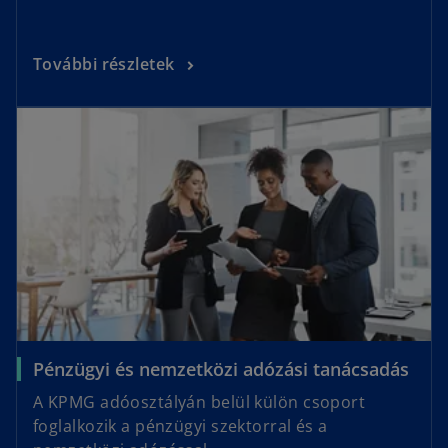
n
a
o
További részletek
n
p
e
opens in a new tab
e
w
n
t
s
a
i
b
n
a
n
e
w
t
a
o
Pénzügyi és nemzetközi adózási tanácsadás
b
p
A KPMG adóosztályán belül külön csoport
e
foglalkozik a pénzügyi szektorral és a
n