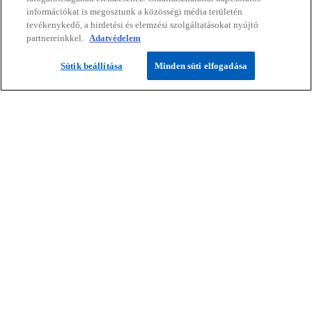
információkat is megosztunk a közösségi média területén
tevékenykedő, a hirdetési és elemzési szolgáltatásokat nyújtó
partnereinkkel.
Adatvédelem
Lépjen velünk kapcsolatba!
Sütik beállítása
Minden süti elfogadása
Világos és praktikus megoldásokkal
támogatjuk ügyfeleinket.
Ajánlatkérés
Kapcsolat
Média