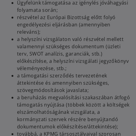
Ügyfelünk támogatása az igénylés jóváhagyási
folyamata során;
részvétel az Európai Bizottság előtt folyó
engedélyezési eljárásban (amennyiben
releváns);
a helyszíni vizsgálaton való részvétel mellett
valamennyi szükséges dokumentum (üzleti
terv, SWOT analízis, garanciák, stb.)
előkészítése, a helyszíni vizsgálati jegyzőkönyv
véleményezése, stb.;
a támogatási szerződés tervezetének
áttekintése és amennyiben szükséges,
szövegmódosítások javaslata;
a beruházás megvalósítási szakaszában átfogó
támogatás nyújtása (többek között a költségek
elszámolhatóságának vizsgálata, a
kormányzati szervek részére benyújtandó
dokumentumok előkészítése/áttekintése);
továbbá, a KPMG társosztályaival szorosan