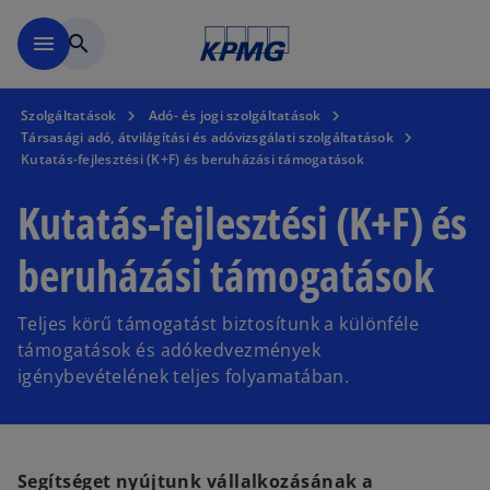
Ugrás a fő tartalomra
menu
search
Szolgáltatások
Adó- és jogi szolgáltatások
Társasági adó, átvilágítási és adóvizsgálati szolgáltatások
Kutatás-fejlesztési (K+F) és beruházási támogatások
Kutatás-fejlesztési (K+F) és
beruházási támogatások
Teljes körű támogatást biztosítunk a különféle
támogatások és adókedvezmények
igénybevételének teljes folyamatában.
Segítséget nyújtunk vállalkozásának a