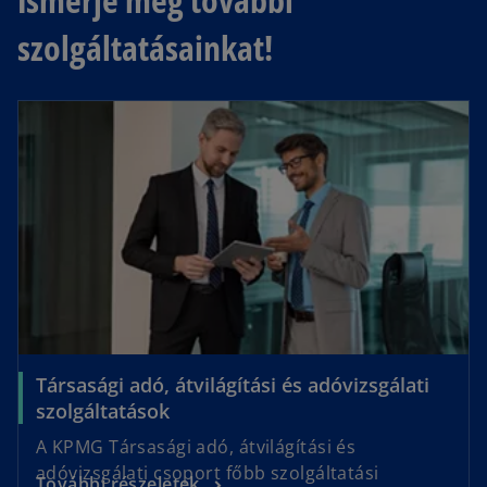
szolgáltatásainkat!
opens in a new tab
Társasági adó, átvilágítási és adóvizsgálati
o
szolgáltatások
p
A KPMG Társasági adó, átvilágítási és
e
adóvizsgálati csoport főbb szolgáltatási
o
További részeletek