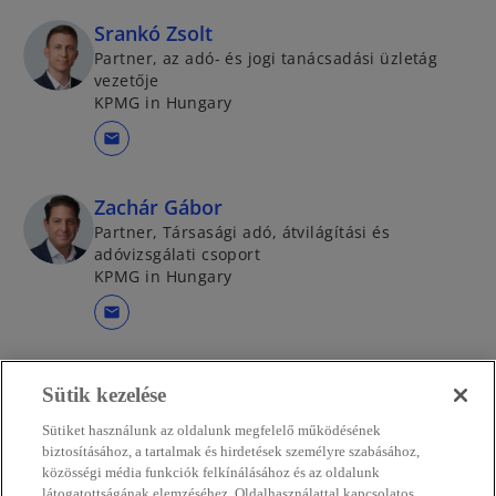
Srankó Zsolt
Partner, az adó- és jogi tanácsadási üzletág
vezetője
KPMG in Hungary
mail
Zachár Gábor
Partner, Társasági adó, átvilágítási és
adóvizsgálati csoport
KPMG in Hungary
mail
Sütik kezelése
Sütiket használunk az oldalunk megfelelő működésének
biztosításához, a tartalmak és hirdetések személyre szabásához,
közösségi média funkciók felkínálásához és az oldalunk
látogatottságának elemzéséhez. Oldalhasználattal kapcsolatos