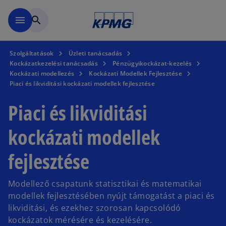
Ugrás a fő tartalomra
menu
search
Szolgáltatások
Üzleti tanácsadás
Kockázatkezelési tanácsadás
Pénzügyikockázat-kezelés
Kockázati modellezés
Kockázati Modellek Fejlesztése
Piaci és likviditási kockázati modellek fejlesztése
Piaci és likviditási
kockázati modellek
fejlesztése
Modellező csapatunk statisztikai és matematikai
modellek fejlesztésében nyújt támogatást a piaci és
likviditási, és ezekhez szorosan kapcsolódó
kockázatok mérésére és kezelésére.