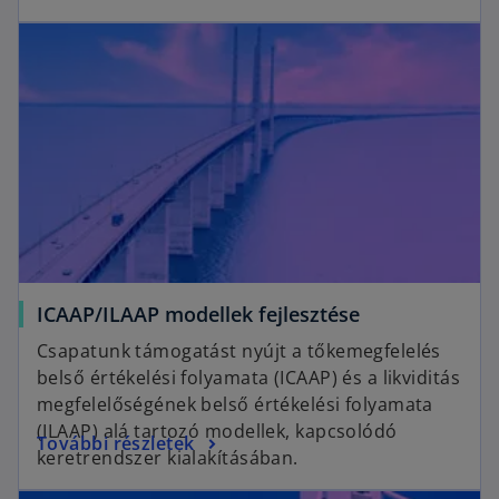
p
n
opens in a new tab
e
a
n
n
s
e
i
w
n
t
a
a
n
b
e
w
t
a
o
ICAAP/ILAAP modellek fejlesztése
b
p
Csapatunk támogatást nyújt a tőkemegfelelés
e
belső értékelési folyamata (ICAAP) és a likviditás
n
megfelelőségének belső értékelési folyamata
s
(ILAAP) alá tartozó modellek, kapcsolódó
o
További részletek
i
keretrendszer kialakításában.
p
n
opens in a new tab
e