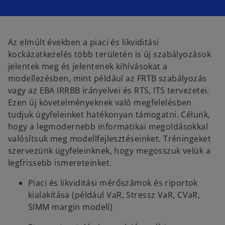
Az elmúlt években a piaci és likviditási
kockázatkezelés több területén is új szabályozások
jelentek meg és jelentenek kihívásokat a
modellezésben, mint például az FRTB szabályozás
vagy az EBA IRRBB irányelvei és RTS, ITS tervezetei.
Ezen új követelményeknek való megfelelésben
tudjuk ügyfeleinket hatékonyan támogatni. Célunk,
hogy a legmodernebb informatikai megoldásokkal
valósítsuk meg modellfejlesztéseinket. Tréningeket
szervezünk ügyfeleinknek, hogy megosszuk velük a
legfrissebb ismereteinket.
Piaci és likviditási mérőszámok és riportok
kialakítása (például VaR, Stressz VaR, CVaR,
SIMM margin modell)