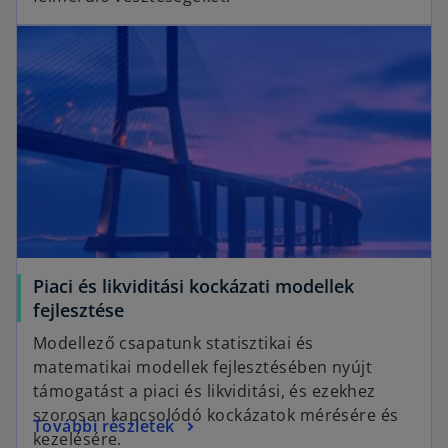
p
n
opens in a new tab
e
a
n
n
s
e
i
w
n
t
a
a
n
b
e
w
t
a
Piaci és likviditási kockázati modellek
b
o
fejlesztése
p
Modellező csapatunk statisztikai és
e
matematikai modellek fejlesztésében nyújt
n
támogatást a piaci és likviditási, és ezekhez
s
szorosan kapcsolódó kockázatok mérésére és
o
További részletek
i
kezelésére.