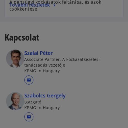
A pénzügyi kockázatok feltárása, és azok
o
További részletek
e
csökkentése.
p
n
e
s
n
i
s
n
Kapcsolat
i
a
n
n
Szalai Péter
a
e
n
Associate Partner, A kockázatkezelési
w
tanácsadás vezetője
e
t
KPMG in Hungary
w
a
t
mail
b
a
b
Szabolcs Gergely
Igazgató
KPMG in Hungary
mail