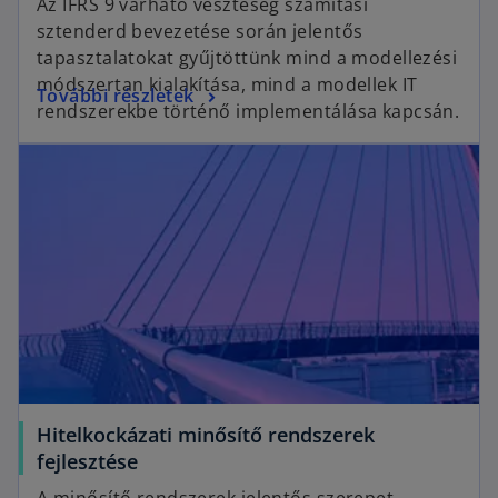
Az IFRS 9 várható veszteség számítási
e
sztenderd bevezetése során jelentős
n
tapasztalatokat gyűjtöttünk mind a modellezési
s
módszertan kialakítása, mind a modellek IT
o
További részletek
i
rendszerekbe történő implementálása kapcsán.
p
n
opens in a new tab
e
a
n
n
s
e
i
w
n
t
a
a
n
b
e
w
t
a
Hitelkockázati minősítő rendszerek
b
o
fejlesztése
p
A minősítő rendszerek jelentős szerepet