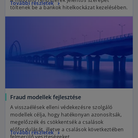
o
További részletek
e
töltenek be a bankok hitelkockázat kezelésében.
p
n
opens in a new tab
e
s
n
i
s
n
i
a
n
n
a
e
n
w
e
t
w
a
t
b
a
o
Fraud modellek fejlesztése
b
p
A visszaélések elleni védekezésre szolgáló
e
modellek célja, hogy hatékonyan azonosítsák,
n
megelőzzék és csökkentsék a csalások
s
előfordulását, illetve a csalások következtében
o
További részletek
i
felmerülő veszteségeket.