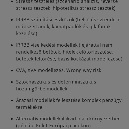
Stressz tesztelés (szcenárió analízis, reverse
stressz tesztek, hipotetikus stressz tesztek)
IRRBB számítási eszközök (belső és sztenderd
módszertanok, kamatpadlók és -plafonok
kezelése)
IRRBB viselkedési modellek (lejárattal nem
rendelkező betétek, hitelek előtörlesztése,
betétek feltörése, bázis kockázat modellezése)
CVA, XVA modellezés, Wrong way risk
Sztochasztikus és determinisztikus
hozamgörbe modellek
Árazási modellek fejlesztése komplex pénzügyi
termékekre
Alternatív modellek illikvid piaci környezetben
(például Kelet-Európai piacokon)