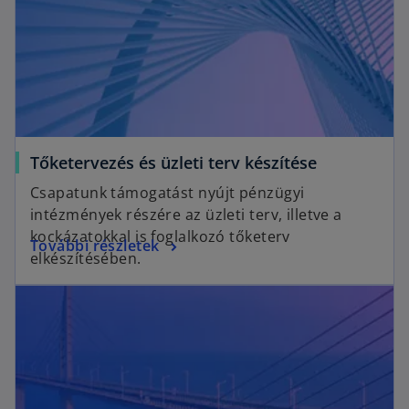
n
n
a
e
n
w
e
t
w
a
t
b
a
o
Tőketervezés és üzleti terv készítése
b
p
Csapatunk támogatást nyújt pénzügyi
e
intézmények részére az üzleti terv, illetve a
n
kockázatokkal is foglalkozó tőketerv
o
További részletek
s
elkészítésében.
p
i
opens in a new tab
e
n
n
a
s
n
i
e
n
w
a
t