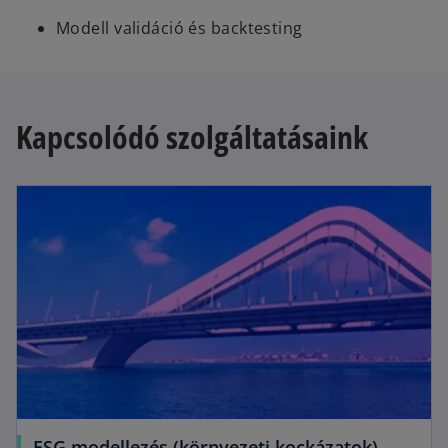
Modell validáció és backtesting
Kapcsolódó szolgáltatásaink
opens in a new tab
o
ESG modellezés (környezeti kockázatok)