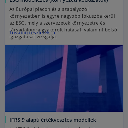
p
Az Európai piacon és a szabályozói
e
környezetben is egyre nagyobb fókuszba kerül
n
az ESG, mely a szervezetek környezetre és
s
társadalomra gyakorolt hatását, valamint belső
o
További részletek
i
igazgatását vizsgálja.
p
n
opens in a new tab
e
a
n
n
s
e
i
w
n
t
a
a
n
b
e
w
t
a
o
IFRS 9 alapú értékvesztés modellek
b
p