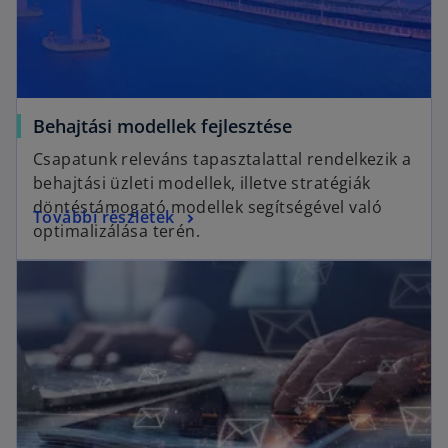
n
a
e
b
w
t
a
o
Behajtási modellek fejlesztése
b
p
Csapatunk releváns tapasztalattal rendelkezik a
e
behajtási üzleti modellek, illetve stratégiák
n
döntéstámogató modellek segítségével való
o
További részletek
s
optimalizálása terén.
p
i
opens in a new tab
e
n
n
a
s
n
i
e
n
w
a
t
n
a
e
b